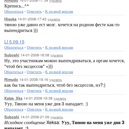
14-01-2008-17:34
удалить
Rimudo
Крепись...^^
Обратиться
-
Ответить
-
К полной версии
14-01-2008-17:43
удалить
Hisoka
тяною уже давно ест мозг. хочется на родном фесте как-то
выпендриться )))
LI 5.09.15
Обратиться
-
Ответить
-
К полной версии
14-01-2008-18:08
удалить
Suboshi
Ну, это участникам можно выпендриваться, а оргам хочется,
"чтоб без эксцессов" =)))
Обратиться
-
Ответить
-
К полной версии
14-01-2008-19:16
удалить
Rimudo
как бы так выпендриться, чтоб без эксцессов, нэ?:)
Обратиться
-
Ответить
-
К полной версии
14-01-2008-19:38
удалить
Katze_Xks
Ууу, Тяною на меня уже дня 3 нападает. :)
Обратиться
-
Ответить
-
К полной версии
14-01-2008-21:09
удалить
Suboshi
Исходное сообщение
Xeksa:
Ууу, Тяною на меня уже дня 3
нападает. :)