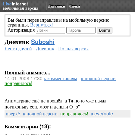
Live
Internet
Дневники
Личка
мобильная версия
Вы были перенаправлены на мобильную версию
страницы.
Вернуться!
Авторизация
Дневник
Suboshi
Лента друзей
-
Дневник
-
Полная версия
Полный анамнез...
14-01-2008 17:30
к комментариям
-
к полной версии
-
понравилось!
Аниматрикс ещё не прошёл, а Тя-но-ю уже начал
потихоньку есть мозг и деньги О_о"
вверх^
к полной версии
понравилось!
в evernote
Комментарии (13):