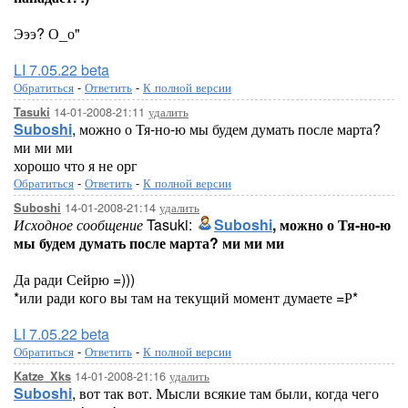
Эээ? О_о"
LI 7.05.22 beta
Обратиться
-
Ответить
-
К полной версии
14-01-2008-21:11
удалить
Tasuki
Suboshi
, можно о Тя-но-ю мы будем думать после марта?
ми ми ми
хорошо что я не орг
Обратиться
-
Ответить
-
К полной версии
14-01-2008-21:14
удалить
Suboshi
Исходное сообщение
Tasuki:
Suboshi
, можно о Тя-но-ю
мы будем думать после марта? ми ми ми
Да ради Сейрю =)))
*или ради кого вы там на текущий момент думаете =Р*
LI 7.05.22 beta
Обратиться
-
Ответить
-
К полной версии
14-01-2008-21:16
удалить
Katze_Xks
Suboshi
, вот так вот. Мысли всякие там были, когда чего