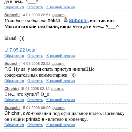
да в чем... ^___^
Обратиться
-
Ответить
-
К полной версии
14-01-2008-22:51
удалить
Suboshi
Исходное сообщение
Xeksa:
Suboshi
, вот так вот.
Мысли всякие там были, когда чего да в чем... ^___^
Ыыы! =)))
LI 7.05.22 beta
Обратиться
-
Ответить
-
К полной версии
14-01-2008-22:52
удалить
Suboshi
P.S. Ну да, у меня опять приступ ниипаЦЦо
содержательных комментариев =)))
Обратиться
-
Ответить
-
К полной версии
15-01-2008-02:12
удалить
Chichiri
Эээ... что купил? О_о
Обратиться
-
Ответить
-
К полной версии
15-01-2008-08:00
удалить
Suboshi
Chichiri, dvd-болванки под официальное видео. Поскольку
они ещё и printable - влетело в копеечку.
Обратиться
-
Ответить
-
К полной версии