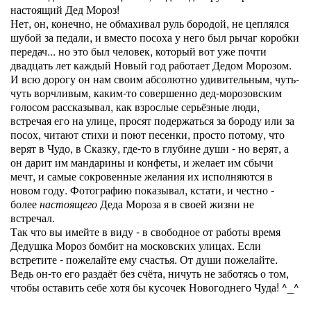
настоящий Дед Мороз!
Нет, он, конечно, не обмахивал руль бородой, не цеплялся
шубой за педали, и вместо посоха у него был рычаг коробки
передач... но это был человек, который вот уже почти
двадцать лет каждый Новый год работает Дедом Морозом.
И всю дорогу он нам своим абсолютно удивительным, чуть-
чуть ворчливым, каким-то совершенно дед-морозовским
голосом рассказывал, как взрослые серьёзные люди,
встречая его на улице, просят подержаться за бороду или за
посох, читают стихи и поют песенки, просто потому, что
верят в Чудо, в Сказку, где-то в глубине души - но верят, а
он дарит им мандарины и конфеты, и желает им сбычи
мечт, и самые сокровенные желания их исполняются в
новом году. Фотографию показывал, кстати, и честно -
более
настоящего
Деда Мороза я в своей жизни не
встречал.
Так что вы имейте в виду - в свободное от работы время
Дедушка Мороз бомбит на московских улицах. Если
встретите - пожелайте ему счастья. От души пожелайте.
Ведь он-то его раздаёт без счёта, ничуть не заботясь о том,
чтобы оставить себе хотя бы кусочек Новогоднего Чуда! ^_^