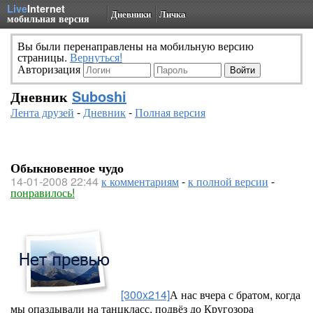
Live
Internet
Дневники
Личка
мобильная версия
Вы были перенаправлены на мобильную версию
страницы.
Вернуться!
Авторизация
Дневник
Suboshi
Лента друзей
-
Дневник
-
Полная версия
Обыкновенное чудо
14-01-2008 22:44
к комментариям
-
к полной версии
-
понравилось!
[300x214]
А нас вчера с братом, когда
мы опаздывали на танцкласс, подвёз до Кругозора