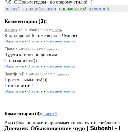
P.S. С Новым годом - по старому стилю! =)
вверх^
к полной версии
понравилось!
в evernote
Комментарии (3):
15-01-2008-02:28
удалить
Илнэрэ
Как здорово! Я тоже верю в Чудо =)
Обратиться
-
Ответить
-
К полной версии
15-01-2008-09:57
удалить
Ekete
Чудеса катают по дорогам...
С праздником:))
Обратиться
-
Ответить
-
К полной версии
15-01-2008-11:17
удалить
BeatNjuicE
Просто ыыыыыть! )))
Позитивити!!!
Обратиться
-
Ответить
-
К полной версии
Комментарии (3):
вверх^
Вы сейчас не можете прокомментировать это сообщение.
Дневник Обыкновенное чудо | Suboshi - I