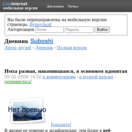
Live
Internet
Дневники
Личка
мобильная версия
Вы были перенаправлены на мобильную версию
страницы.
Вернуться!
Авторизация
Дневник
Suboshi
Лента друзей
-
Дневник
-
Полная версия
Имха разная, накопившаяся, в основном ядовитая
05-02-2008 14:32
к комментариям
-
к полной версии
-
понравилось!
[показать]
В жизни не поверю в дизайнерские, тем более в
веб
-