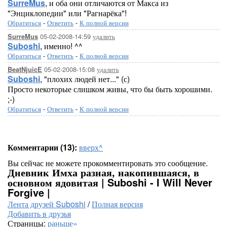
SurreMus
, и оба они отличаются от Макса из
"Энциклопедии" или "Рагнарёка"!
Обратиться
-
Ответить
-
К полной версии
05-02-2008-14:59
удалить
SurreMus
Suboshi
, именно! ^^
Обратиться
-
Ответить
-
К полной версии
05-02-2008-15:08
удалить
BeatNjuicE
Suboshi
, "плохих людей нет..." (с)
Просто некоторые слишком живы, что бы быть хорошими.
;-)
Обратиться
-
Ответить
-
К полной версии
Комментарии (13):
вверх^
Вы сейчас не можете прокомментировать это сообщение.
Дневник Имха разная, накопившаяся, в
основном ядовитая | Suboshi - I Will Never
Forgive |
Лента друзей Suboshi
/
Полная версия
Добавить в друзья
Страницы:
раньше»