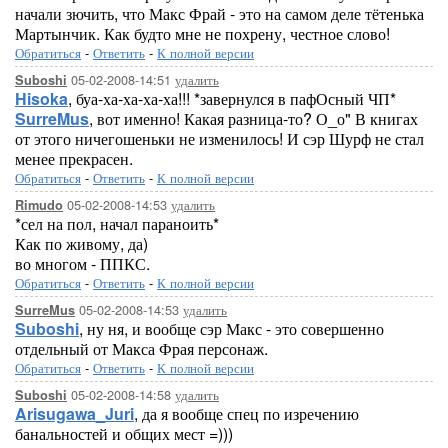
начали зючить, что Макс Фрай - это на самом деле тётенька
Мартынчик. Как будто мне не похрену, честное слово!
Обратиться
-
Ответить
-
К полной версии
05-02-2008-14:51
удалить
Suboshi
Hisoka
, буа-ха-ха-ха-ха!!! *завернулся в пафОсный ЧП*
SurreMus
, вот именно! Какая разница-то? О_о" В книгах
от этого ничегошеньки не изменилось! И сэр Шурф не стал
менее прекрасен.
Обратиться
-
Ответить
-
К полной версии
05-02-2008-14:53
удалить
Rimudo
*сел на пол, начал параноить*
Как по живому, да)
во многом - ППКС.
Обратиться
-
Ответить
-
К полной версии
05-02-2008-14:53
удалить
SurreMus
Suboshi
, ну ня, и вообще сэр Макс - это совершенно
отдельный от Макса Фрая персонаж.
Обратиться
-
Ответить
-
К полной версии
05-02-2008-14:58
удалить
Suboshi
Arisugawa_Juri
, да я вообще спец по изречению
банальностей и общих мест =)))