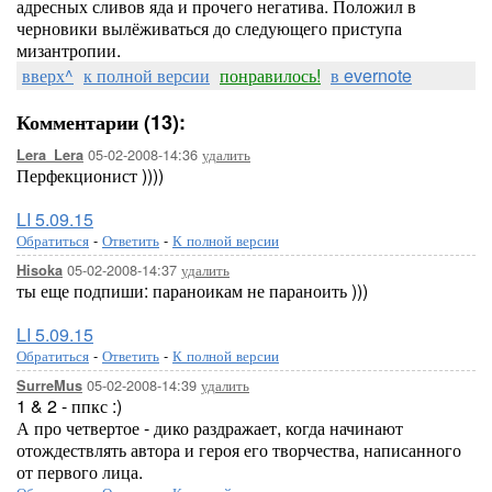
адресных сливов яда и прочего негатива. Положил в
черновики вылёживаться до следующего приступа
мизантропии.
вверх^
к полной версии
понравилось!
в evernote
Комментарии (13):
05-02-2008-14:36
удалить
Lera_Lera
Перфекционист ))))
LI 5.09.15
Обратиться
-
Ответить
-
К полной версии
05-02-2008-14:37
удалить
Hisoka
ты еще подпиши: параноикам не параноить )))
LI 5.09.15
Обратиться
-
Ответить
-
К полной версии
05-02-2008-14:39
удалить
SurreMus
1 & 2 - ппкс :)
А про четвертое - дико раздражает, когда начинают
отождествлять автора и героя его творчества, написанного
от первого лица.