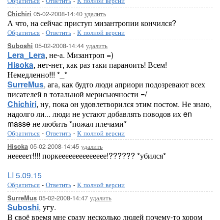
Обратиться
-
Ответить
-
К полной версии
05-02-2008-14:40
удалить
Chichiri
А что, на сейчас приступ мизантропии кончился?
Обратиться
-
Ответить
-
К полной версии
05-02-2008-14:44
удалить
Suboshi
Lera_Lera
, не-а. Мизантроп =)
Hisoka
, нет-нет, как раз таки параноить! Всем!
Немедленно!!! *_*
SurreMus
, ага, как будто люди априори подозревают всех
писателей в тотальной мерисьючности =/
Chichiri
, ну, пока он удовлетворился этим постом. Не знаю,
надолго ли... люди не устают добавлять поводов их en
masse не любить *пожал плечами*
Обратиться
-
Ответить
-
К полной версии
05-02-2008-14:45
удалить
Hisoka
нееееет!!!! поркееееееееееееее!?????? *убился*
LI 5.09.15
Обратиться
-
Ответить
-
К полной версии
05-02-2008-14:47
удалить
SurreMus
Suboshi
, угу.
В своё время мне сразу несколько людей почему-то хором