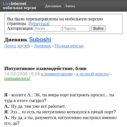
Live
Internet
Дневники
Личка
мобильная версия
Вы были перенаправлены на мобильную версию
страницы.
Вернуться!
Авторизация
Дневник
Suboshi
Лента друзей
-
Дневник
-
Полная версия
Интуитивное взаимодействие, блин
14-02-2008 15:08
к комментариям
-
к полной версии
-
понравилось!
Я
- коллеге А.: Эй, ты вчера порт настроить просил... ты
туда в итоге съездил?
А.
: Ну да, там уже всё работает.
Я
: Эээ... то есть ты интуитивно воткнулся в пятый порт?
А.
: Ну да, а ты, разумеется, интуитивно настроил именно
его, да?