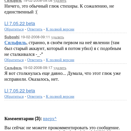
19-02-2008-09:08
удалить
Сильфиль
Ничего, это обычный глюк стихиры. К сожалению, не
единственный :(
LI 7.05.22 beta
Обратиться
-
Ответить
-
К полной версии
19-02-2008-09:11
удалить
Suboshi
Сильфиль
, странно, в своём первом на неё явлении (там
был старый аккаунт, который я потом убил) я с подобным
не сталкивался -_-"
Обратиться
-
Ответить
-
К полной версии
19-02-2008-09:17
удалить
Сильфиль
Я вот столкнулась еще давно... Думала, что этот глюк уже
исправили. Оказалось, нет.
LI 7.05.22 beta
Обратиться
-
Ответить
-
К полной версии
Комментарии (3):
вверх^
Вы сейчас не можете прокомментировать это сообщение.