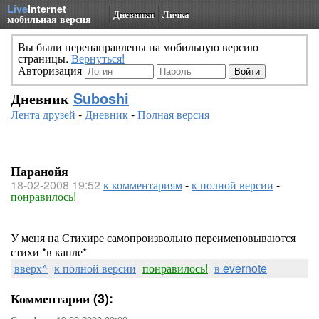
Live
Internet
Дневники
Личка
мобильная версия
Вы были перенаправлены на мобильную версию
страницы.
Вернуться!
Авторизация
Дневник
Suboshi
Лента друзей
-
Дневник
-
Полная версия
Паранойя
18-02-2008 19:52
к комментариям
-
к полной версии
-
понравилось!
У меня на Стихире самопроизвольно переименовываются
стихи *в капле*
вверх^
к полной версии
понравилось!
в evernote
Комментарии (3):