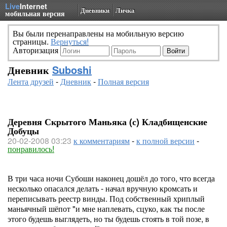
Live
Internet
Дневники
Личка
мобильная версия
Вы были перенаправлены на мобильную версию
страницы.
Вернуться!
Авторизация
Дневник
Suboshi
Лента друзей
-
Дневник
-
Полная версия
Деревня Скрытого Маньяка (с) Кладбищенские
Добуцы
20-02-2008 03:23
к комментариям
-
к полной версии
-
понравилось!
В три часа ночи Субоши наконец дошёл до того, что всегда
несколько опасался делать - начал вручную кромсать и
переписывать реестр винды. Под собственный хриплый
маньячный шёпот "и мне наплевать, сцуко, как ты после
этого будешь выглядеть, но ты будешь стоять в той позе, в