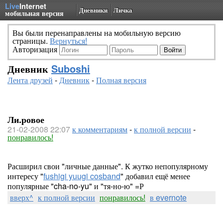
Live
Internet
Дневники
Личка
мобильная версия
Вы были перенаправлены на мобильную версию
страницы.
Вернуться!
Авторизация
Дневник
Suboshi
Лента друзей
-
Дневник
-
Полная версия
Ли.ровое
21-02-2008 22:07
к комментариям
-
к полной версии
-
понравилось!
Расширил свои "личные данные". К жутко непопулярному
интересу "
fushigi yuugi cosband
" добавил ещё менее
популярные "cha-no-yu" и "тя-но-ю" =Р
вверх^
к полной версии
понравилось!
в evernote