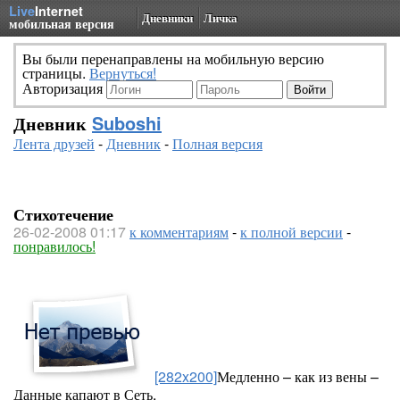
Live
Internet
Дневники
Личка
мобильная версия
Вы были перенаправлены на мобильную версию
страницы.
Вернуться!
Авторизация
Дневник
Suboshi
Лента друзей
-
Дневник
-
Полная версия
Стихотечение
26-02-2008 01:17
к комментариям
-
к полной версии
-
понравилось!
[282x200]
Медленно – как из вены –
Данные капают в Сеть.