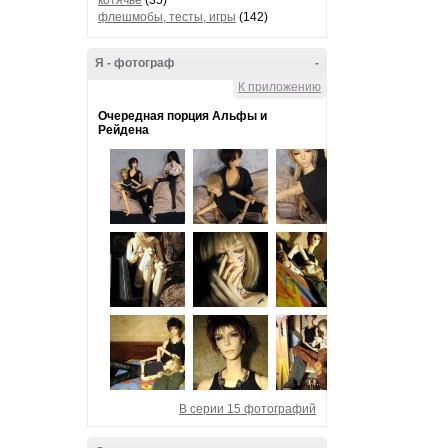
котячье
(35)
флешмобы, тесты, игры
(142)
Я - фотограф
-
К приложению
Очередная порция Альфы и
Рейдена
В серии 15 фотографий