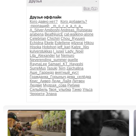
Друзья
-
Все (51)
Друзья оффлайн
Кого давно нет?
Кого добавить?
-пропащий-
_m_o_r_g_a_n_a_
A_Silver
Amiboshi
Andreas_Ruisseau
arabena
BeatNjuicE
cat-walking-alone
Celebrian
Chichiri
Chou_Ryuuen
Echidna
Ekete
Estellene
gitzerai
Hikou
Hisoka
Hotohori
jeff_kari
Katze_Xks
kulverstukkas
l_juser
Lady_Noel
Lita_Alexander
lur
Nemuro
Neverending_summer
quelle
RaynaLee
Samael_KT_Hayashi
SurreMus
Tasuki
Tern
zaichatina
Аше_Гарридо
внятный_куст
Гражданка_Горыныч
дева_селёдка
Крис_Аивер
Леди_Лайя
Литвен
Людвиг
Мудрая_сова
Рибике
Сильфиль
Твоя_улыбка
Тэнко
Ульса
Черрити
Элана