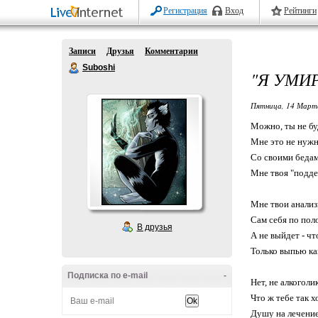
Регистрация
Вход
Рейтинги
Записи
Друзья
Комментарии
Suboshi
"Я УМИР
Пятница, 14 Марта
Можно, ты не бу
Мне это не нужн
Со своими бедам
Мне твоя "подде
Мне твои анализы
Сам себя по пол
В друзья
А не выйдет - чт
Только выпью кап
Подписка по e-mail
-
Нет, не алкоголи
Что ж тебе так х
Душу на лечение