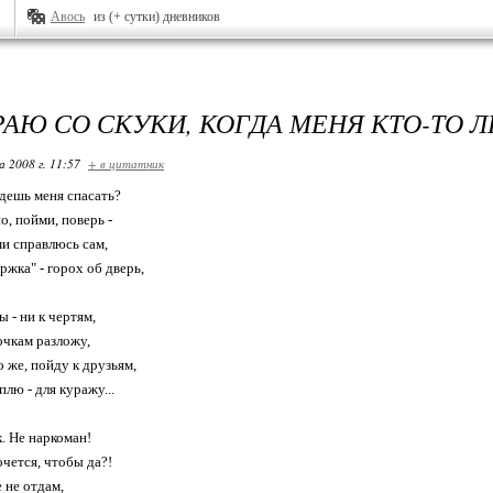
Авось
из (+ сутки) дневников
АЮ СО СКУКИ, КОГДА МЕНЯ КТО-ТО ЛЕ
 2008 г. 11:57
+ в цитатник
дешь меня спасать?
о, пойми, поверь -
и справлюсь сам,
ржка" - горох об дверь,
 - ни к чертям,
очкам разложу,
о же, пойду к друзьям,
лю - для куражу...
к. Не наркоман!
очется, чтобы да?!
 не отдам,