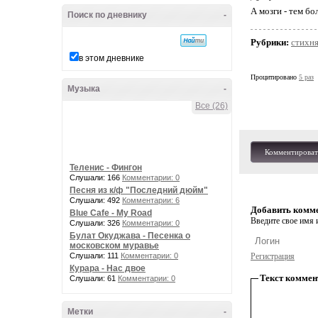
А мозги - тем бо
Поиск по дневнику
-
Рубрики:
стихн
в этом дневнике
Процитировано
5 раз
Музыка
-
Все (26)
Комментироват
Теленис - Фингон
Слушали: 166
Комментарии: 0
Песня из к/ф "Последний дюйм"
Слушали: 492
Комментарии: 6
Добавить комм
Blue Cafe - My Road
Введите свое имя и
Слушали: 326
Комментарии: 0
Булат Окуджава - Песенка о
московском муравье
Слушали: 111
Комментарии: 0
Регистрация
Курара - Нас двое
Текст коммен
Слушали: 61
Комментарии: 0
Метки
-