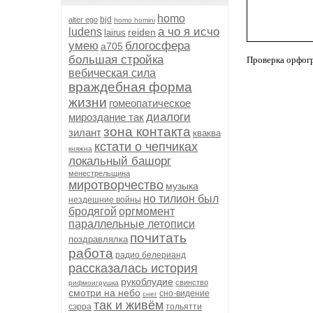
homo
bjd
alter ego
homo homini
а чо я исчо
ludens
reiden
lairus
умею
блогосфера
а705
большая стройка
Проверка орфог
вебическая сила
враждебная форма
жизни
гомеопатическое
диалоги
мироздание так
зона контакта
зилант
кваква
кстати о чепчиках
княжна
локальный башорг
менестрельщина
миротворчество
музыка
но тилион был
нездешние войны
бродягой
оргмомент
параллельные летописи
почитать
поздравлялка
работа
радио белерианд
рассказалась история
рукоблудие
свинство
рифмоигрушка
смотри на небо
сно-видение
снег
так и живём
сэрра
тольятти