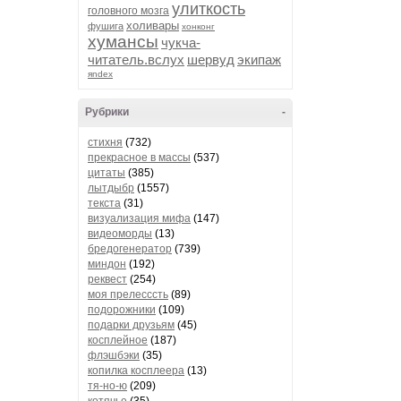
улиткость
головного мозга
холивары
фушига
хонконг
хумансы
чукча-
читатель.вслух
шервуд
экипаж
яndex
Рубрики
-
стихня
(732)
прекрасное в массы
(537)
цитаты
(385)
лытдыбр
(1557)
текста
(31)
визуализация мифа
(147)
видеоморды
(13)
бредогенератор
(739)
миндон
(192)
реквест
(254)
моя прелесссть
(89)
подорожники
(109)
подарки друзьям
(45)
косплейное
(187)
флэшбэки
(35)
копилка косплеера
(13)
тя-но-ю
(209)