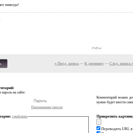
лее никогда!
я
« Пред. запись
—
К дневнику
—
След. запись 
ь
ентарий:
 пароль на сайте:
Комментарий можно доб
нужно будет ввести сим
Напоминание пароля
тария:
смайлики
Прикрепить картинк
Переводить URL в