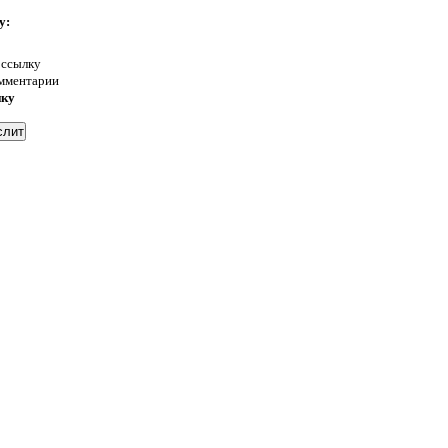
у:
 ссылку
омментарии
нку