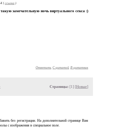
4 (
ссылка
)
 такую замечательную ночь виртуального секса :)
Ответить
С цитатой
В цитатник
»
Страницы:
[1] [
Новые
]
авить без регистрации. На дополнительной странице Вам
волы с изображения в специальное поле.