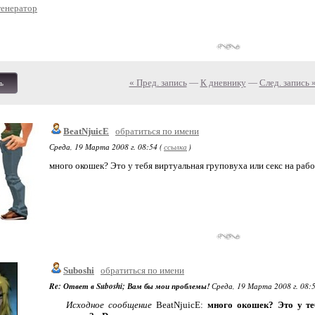
генератор
« Пред. запись
—
К дневнику
—
След. запись 
ь
BeatNjuicE
обратиться по имени
Среда, 19 Марта 2008 г. 08:54 (
ссылка
)
много окошек? Это у тебя виртуальная груповуха или секс на рабо
Suboshi
обратиться по имени
Re: Ответ в Suboshi; Вам бы мои проблемы!
Среда, 19 Марта 2008 г. 08:5
Исходное сообщение
BeatNjuicE:
много окошек? Это у те