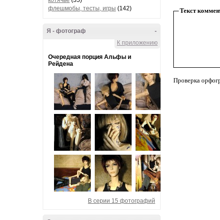
котячье
(35)
флешмобы, тесты, игры
(142)
Текст коммен
Я - фотограф
-
К приложению
Очередная порция Альфы и
Рейдена
Проверка орфог
В серии 15 фотографий