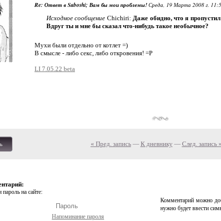
Re: Ответ в Suboshi; Вам бы мои проблемы!
Среда, 19 Марта 2008 г. 11:5
Исходное сообщение
Chichiri:
Даже обидно, что я пропустил
Вдруг ты и мне бы сказал что-нибудь такое необычное?
Мухи были отдельно от котлет =)
В смысле - либо секс, либо откровения! =Р
LI 7.05.22 beta
« Пред. запись
—
К дневнику
—
След. запись 
ь
ентарий:
 пароль на сайте:
Комментарий можно доб
нужно будет ввести сим
Напоминание пароля