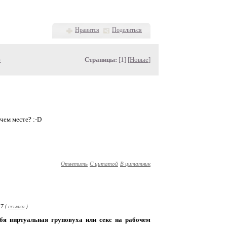
Нравится
Поделиться
»
Страницы:
[1] [
Новые
]
чем месте? :-D
Ответить
С цитатой
В цитатник
7 (
ссылка
)
бя виртуальная груповуха или секс на рабочем