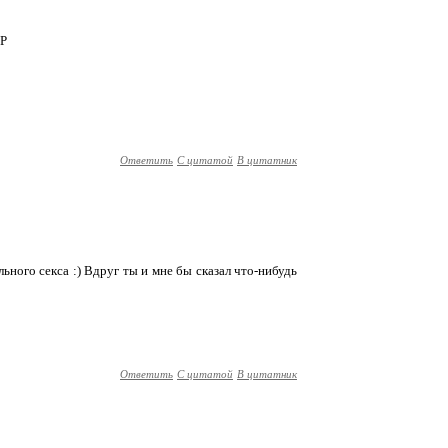
=Р
Ответить
С цитатой
В цитатник
ного секса :) Вдруг ты и мне бы сказал что-нибудь
Ответить
С цитатой
В цитатник