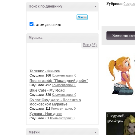
Рубрики:
бредо
Поиск по дневнику
-
в этом дневнике
Комментироват
Музыка
-
Все (26)
Теленис - Фингон
Слушали: 166
Комментарии: 0
Песня из к/ф "Последний дюйм"
Слушали: 492
Комментарии: 6
Blue Cafe - My Road
Слушали: 326
Комментарии: 0
Булат Окуджава - Песенка о
московском муравье
Слушали: 111
Комментарии: 0
Курара - Нас двое
Слушали: 61
Комментарии: 0
Метки
-