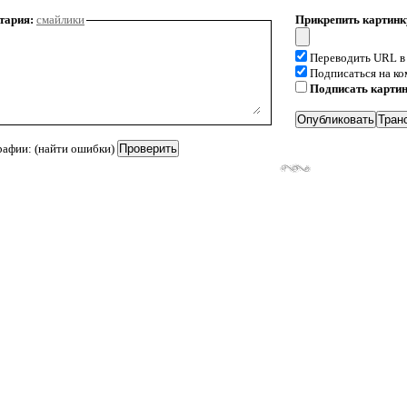
тария:
смайлики
Прикрепить картинк
Переводить URL в
Подписаться на к
Подписать карти
рафии: (найти ошибки)