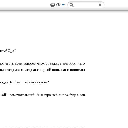
ком! О_о"
о, что я всем говорю что-то, важное для них, чего
орил, отгадываю загадки с первой попытки и понимаю
нибудь
действительно
важном?
кой... замечательный. А завтра всё снова будет как