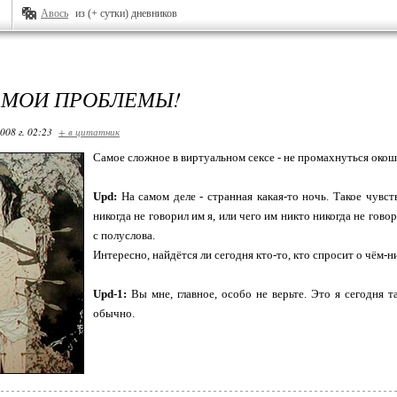
Авось
из (+ сутки) дневников
 МОИ ПРОБЛЕМЫ!
008 г. 02:23
+ в цитатник
Самое сложное в виртуальном сексе - не промахнуться окош
Upd:
На самом деле - странная какая-то ночь. Такое чувств
никогда не говорил им я, или чего им никто никогда не гов
с полуслова.
Интересно, найдётся ли сегодня кто-то, кто спросит о чём-
Upd-1:
Вы мне, главное, особо не верьте. Это я сегодня та
обычно.