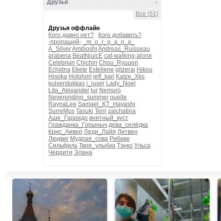
Друзья
-
Все (51)
Друзья оффлайн
Кого давно нет?
Кого добавить?
-пропащий-
_m_o_r_g_a_n_a_
A_Silver
Amiboshi
Andreas_Ruisseau
arabena
BeatNjuicE
cat-walking-alone
Celebrian
Chichiri
Chou_Ryuuen
Echidna
Ekete
Estellene
gitzerai
Hikou
Hisoka
Hotohori
jeff_kari
Katze_Xks
kulverstukkas
l_juser
Lady_Noel
Lita_Alexander
lur
Nemuro
Neverending_summer
quelle
RaynaLee
Samael_KT_Hayashi
SurreMus
Tasuki
Tern
zaichatina
Аше_Гарридо
внятный_куст
Гражданка_Горыныч
дева_селёдка
Крис_Аивер
Леди_Лайя
Литвен
Людвиг
Мудрая_сова
Рибике
Сильфиль
Твоя_улыбка
Тэнко
Ульса
Черрити
Элана