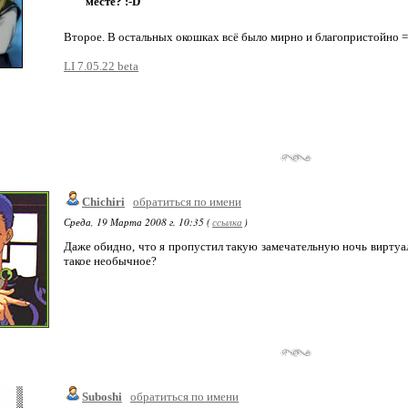
месте? :-D
Второе. В остальных окошках всё было мирно и благопристойно 
LI 7.05.22 beta
Chichiri
обратиться по имени
Среда, 19 Марта 2008 г. 10:35 (
ссылка
)
Даже обидно, что я пропустил такую замечательную ночь виртуаль
такое необычное?
Suboshi
обратиться по имени