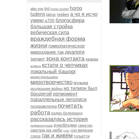
homo
bjd
alter ego
homo homini
а чо я исчо
ludens
reiden
lairus
умею
блогосфера
а705
большая стройка
вебическая сила
враждебная форма
жизни
гомеопатическое
диалоги
мироздание так
зона контакта
зилант
кваква
кстати о чепчиках
княжна
локальный башорг
менестрельщина
миротворчество
музыка
но тилион был
нездешние войны
бродягой
оргмомент
параллельные летописи
почитать
поздравлялка
работа
радио белерианд
рассказалась история
рукоблудие
свинство
рифмоигрушка
смотри на небо
сно-видение
снег
так и живём
сэрра
тольятти