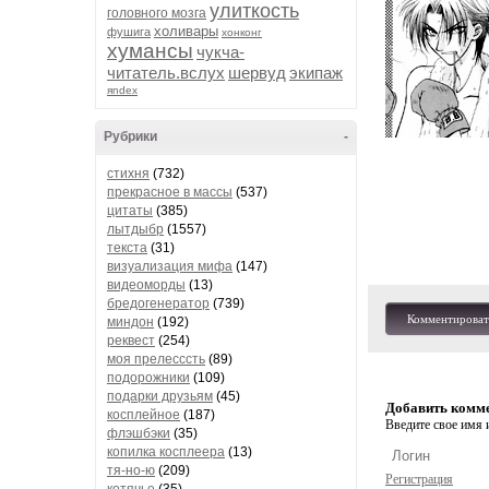
улиткость
головного мозга
холивары
фушига
хонконг
хумансы
чукча-
читатель.вслух
шервуд
экипаж
яndex
Рубрики
-
стихня
(732)
прекрасное в массы
(537)
цитаты
(385)
лытдыбр
(1557)
текста
(31)
визуализация мифа
(147)
видеоморды
(13)
бредогенератор
(739)
Комментироват
миндон
(192)
реквест
(254)
моя прелесссть
(89)
подорожники
(109)
подарки друзьям
(45)
Добавить комм
косплейное
(187)
Введите свое имя и
флэшбэки
(35)
копилка косплеера
(13)
тя-но-ю
(209)
Регистрация