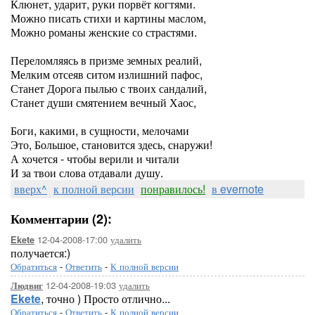
Клюнет, ударит, руки порвёт когтями.
Можно писать стихи и картины маслом,
Можно романы женские со страстями.
Переломляясь в призме земных реалий,
Мелким отсеяв ситом излишний пафос,
Станет Дорога пылью с твоих сандалий,
Станет души смятением вечный Хаос,
Боги, какими, в сущности, мелочами
Это, Большое, становится здесь, снаружи!
А хочется - чтобы верили и читали
И за твои слова отдавали душу.
вверх^
к полной версии
понравилось!
в evernote
Комментарии (2):
12-04-2008-17:00
удалить
Ekete
получается:)
Обратиться
-
Ответить
-
К полной версии
12-04-2008-19:03
удалить
Людвиг
Ekete
, точно ) Просто отлично...
Обратиться
-
Ответить
-
К полной версии