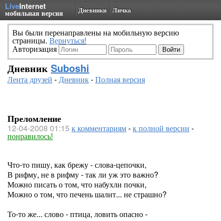
Live
Internet
Дневники
Личка
мобильная версия
Вы были перенаправлены на мобильную версию
страницы.
Вернуться!
Авторизация
Дневник
Suboshi
Лента друзей
-
Дневник
-
Полная версия
Преломление
12-04-2008 01:15
к комментариям
-
к полной версии
-
понравилось!
Что-то пишу, как брежу - слова-цепочки,
В рифму, не в рифму - так ли уж это важно?
Можно писать о том, что набухли почки,
Можно о том, что печень шалит... не страшно?
То-то же... слово - птица, ловить опасно -