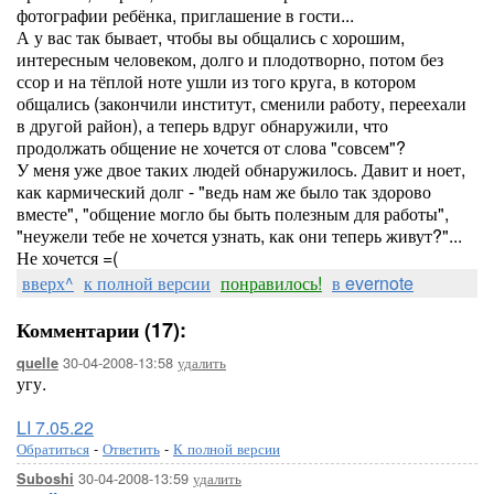
фотографии ребёнка, приглашение в гости...
А у вас так бывает, чтобы вы общались с хорошим,
интересным человеком, долго и плодотворно, потом без
ссор и на тёплой ноте ушли из того круга, в котором
общались (закончили институт, сменили работу, переехали
в другой район), а теперь вдруг обнаружили, что
продолжать общение не хочется от слова "совсем"?
У меня уже двое таких людей обнаружилось. Давит и ноет,
как кармический долг - "ведь нам же было так здорово
вместе", "общение могло бы быть полезным для работы",
"неужели тебе не хочется узнать, как они теперь живут?"...
Не хочется =(
вверх^
к полной версии
понравилось!
в evernote
Комментарии (17):
30-04-2008-13:58
удалить
quelle
угу.
LI 7.05.22
Обратиться
-
Ответить
-
К полной версии
30-04-2008-13:59
удалить
Suboshi