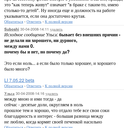
это "как теперь живут" означает "в браке с таким-то, имею
столько-то детей". Ну иногда еще и должность на работе
указывается, если она достаточно крутая.
Обратиться
-
Ответить
-
К полной версии
30-04-2008-14:11
удалить
Suboshi
Исходное сообщение
Ульса:
бывает без внешних причин -
не делали ни хорошего, ни дурного,
между нами 0.
почему бы и нет, но почему да?
Это если ноль... а если было только хорошее, и хорошего
было много?
LI 7.05.22 beta
Обратиться
-
Ответить
-
К полной версии
30-04-2008-14:16
удалить
Ульса
между мною и ими тогда - да
сейчас - десятые доли, округляем в ноль
прошлое тем и хорошо, что отдало тебе все свои соки
благодарность и интерес - большая разница между
не люблю, когда кормят своей печенкой насильно
Обратиться
-
Ответить
-
К полной версии