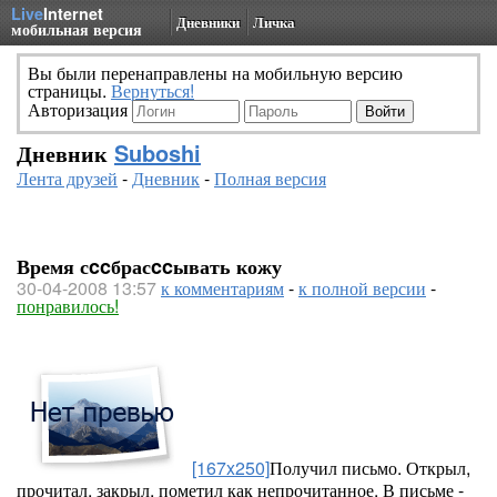
Live
Internet
Дневники
Личка
мобильная версия
Вы были перенаправлены на мобильную версию
страницы.
Вернуться!
Авторизация
Дневник
Suboshi
Лента друзей
-
Дневник
-
Полная версия
Время сccбрасccывать кожу
30-04-2008 13:57
к комментариям
-
к полной версии
-
понравилось!
[167x250]
Получил письмо. Открыл,
прочитал, закрыл, пометил как непрочитанное. В письме -