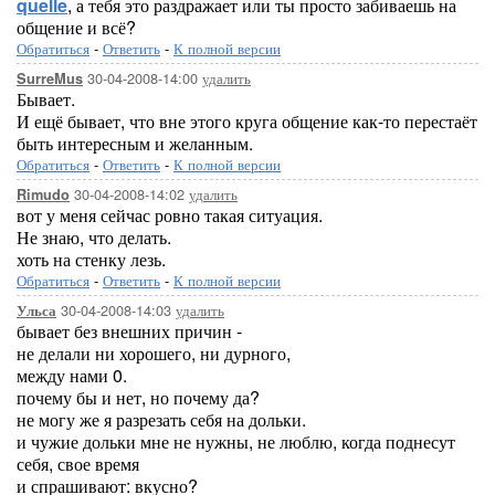
quelle
, а тебя это раздражает или ты просто забиваешь на
общение и всё?
Обратиться
-
Ответить
-
К полной версии
30-04-2008-14:00
удалить
SurreMus
Бывает.
И ещё бывает, что вне этого круга общение как-то перестаёт
быть интересным и желанным.
Обратиться
-
Ответить
-
К полной версии
30-04-2008-14:02
удалить
Rimudo
вот у меня сейчас ровно такая ситуация.
Не знаю, что делать.
хоть на стенку лезь.
Обратиться
-
Ответить
-
К полной версии
30-04-2008-14:03
удалить
Ульса
бывает без внешних причин -
не делали ни хорошего, ни дурного,
между нами 0.
почему бы и нет, но почему да?
не могу же я разрезать себя на дольки.
и чужие дольки мне не нужны, не люблю, когда поднесут
себя, свое время
и спрашивают: вкусно?