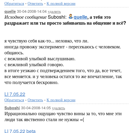
Обратиться
-
Ответить
-
К полной версии
30-04-2008-14:04
удалить
quelle
Исходное сообщение
Suboshi:
quelle
, а тебя это
раздражает или ты просто забиваешь на общение и всё?
я чувствую себя как-то... неловко, что ли.
иногда провожу эксперимент - пересекаюсь с человеком.
общаюсь.
с вежливой улыбкой выслушиваю.
с вежливой улыбкой говорю.
в итоге уезжаю с подтверждением того, что да, все течет,
все меняется. и у человека остатся то же впечатление, так
что получается бескровно.
LI 7.05.22
Обратиться
-
Ответить
-
К полной версии
30-04-2008-14:05
удалить
Suboshi
Иррационально ощущаю чувство вины за то, что мне эти
люди так явственно стали не нужны =(
LI 7.05.22 beta