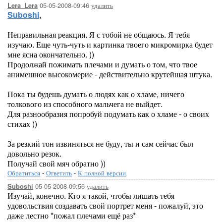
05-05-2008-09:46
удалить
Lera_Lera
Suboshi
,
Неправильная реакция. Я с тобой не общаюсь. Я тебя
изучаю. Еще чуть-чуть и картинка твоего микромирка будет
мне ясна окончательно. ))
Продолжай пожимать плечами и думать о том, что твое
анимешное высокомерие - действительно крутейшая штука.
Пока ты будешь думать о людях как о хламе, ничего
толкового из способного мальчега не выйдет.
Для разнообразия попробуй подумать как о хламе - о своих
стихах ))
За резкий тон извиняться не буду, ты и сам сейчас был
довольно резок.
Получай свой мяч обратно ))
Обратиться
-
Ответить
-
К полной версии
05-05-2008-09:56
удалить
Suboshi
Изучай, конечно. Кто я такой, чтобы лишать тебя
удовольствия создавать свой портрет меня - пожалуй, это
даже лестно *пожал плечами ещё раз*