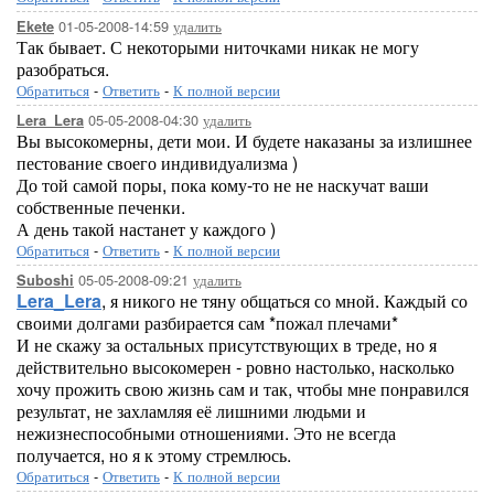
01-05-2008-14:59
удалить
Ekete
Так бывает. С некоторыми ниточками никак не могу
разобраться.
Обратиться
-
Ответить
-
К полной версии
05-05-2008-04:30
удалить
Lera_Lera
Вы высокомерны, дети мои. И будете наказаны за излишнее
пестование своего индивидуализма )
До той самой поры, пока кому-то не не наскучат ваши
собственные печенки.
А день такой настанет у каждого )
Обратиться
-
Ответить
-
К полной версии
05-05-2008-09:21
удалить
Suboshi
Lera_Lera
, я никого не тяну общаться со мной. Каждый со
своими долгами разбирается сам *пожал плечами*
И не скажу за остальных присутствующих в треде, но я
действительно высокомерен - ровно настолько, насколько
хочу прожить свою жизнь сам и так, чтобы мне понравился
результат, не захламляя её лишними людьми и
нежизнеспособными отношениями. Это не всегда
получается, но я к этому стремлюсь.
Обратиться
-
Ответить
-
К полной версии