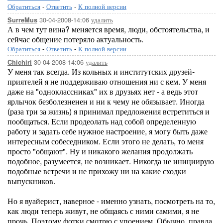
Обратиться
-
Ответить
-
К полной версии
30-04-2008-14:06
удалить
SurreMus
А в чем тут вина? меняется время, люди, обстоятельства, и
сейчас общение потеряло актуальность.
Обратиться
-
Ответить
-
К полной версии
30-04-2008-14:06
удалить
Chichiri
У меня так всегда. Из кольных и институтских друзей-
приятелей я не поддерживаю отношения ни с кем. У меня
даже на "одноклассниках" их в друзьях нет - а ведь этот
ярлычок безболезненен и ни к чему не обязывает. Иногда
(раза три за жизнь) я принимал предложения встретиться и
пообщаться. Если продеолать над собой определенную
работу и задать себе нужное настроение, я могу быть даже
интересным собеседником. Если этого не делать, то меня
просто "общают". Ну и никакого желания продолжать
подобное, разумеется, не возникает. Никогда не инициирую
подобные встречи и не прихожу ни на какие сходки
выпускников.
Но я вуайерист, наверное - именно узнать, посмотреть на то,
как люди теперь живут, не общаясь с ними самими, я не
прочь. Поэтому фотки смотрю с упоением. Обычно, правда,