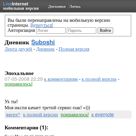
Live
Internet
Дневники
Личка
мобильная версия
Вы были перенаправлены на мобильную версию
страницы.
Вернуться!
Авторизация
Дневник
Suboshi
Лента друзей
-
Дневник
-
Полная версия
Эпохальное
07-05-2008 22:29
к комментариям
-
к полной версии
-
понравилось!
Ух ты!
Моя икспя качает третий сервис-пак! =)))
вверх^
к полной версии
понравилось!
в evernote
Комментарии (1):