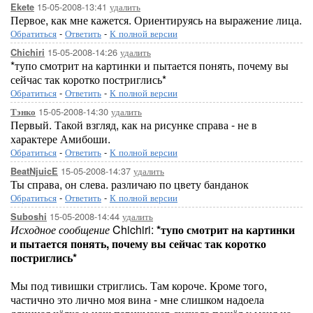
15-05-2008-13:41
удалить
Ekete
Первое, как мне кажется. Ориентируясь на выражение лица.
Обратиться
-
Ответить
-
К полной версии
15-05-2008-14:26
удалить
Chichiri
*тупо смотрит на картинки и пытается понять, почему вы
сейчас так коротко постриглись*
Обратиться
-
Ответить
-
К полной версии
15-05-2008-14:30
удалить
Тэнко
Первый. Такой взгляд, как на рисунке справа - не в
характере Амибоши.
Обратиться
-
Ответить
-
К полной версии
15-05-2008-14:37
удалить
BeatNjuicE
Ты справа, он слева. различаю по цвету банданок
Обратиться
-
Ответить
-
К полной версии
15-05-2008-14:44
удалить
Suboshi
Исходное сообщение
Chichiri:
*тупо смотрит на картинки
и пытается понять, почему вы сейчас так коротко
постриглись*
Мы под тивишки стриглись. Там короче. Кроме того,
частично это лично моя вина - мне слишком надоела