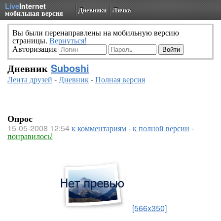
Live
Internet
Дневники
Личка
мобильная версия
Вы были перенаправлены на мобильную версию
страницы.
Вернуться!
Авторизация
Дневник
Suboshi
Лента друзей
-
Дневник
-
Полная версия
Опрос
15-05-2008 12:54
к комментариям
-
к полной версии
-
понравилось!
[566x350]