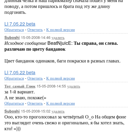
длинная чёлка и наш парикмахер сначала пошёл у меня на
поводу, а потом пришлось и брата под эту же длину
подгонять.
LI 7.05.22 beta
Обратиться
-
Ответить
-
К полной версии
15-05-2008-14:46
удалить
Suboshi
Исходное сообщение
BeatNjuicE:
Ты справа, он слева.
различаю по цвету банданок
Цвет банданок одинаков, баги покраски в разных главах.
LI 7.05.22 beta
Обратиться
-
Ответить
-
К полной версии
15-05-2008-14:55
удалить
Тот_самый_Глюк
за 1-й вариант.
А не знаю, похоже(=
Обратиться
-
Ответить
-
К полной версии
15-05-2008-15:02
удалить
Suboshi
Ооо, кто-то проголосовал за четвёртый О_о На общем фоне
это выглядит очень свежо и оригинально, я бы хотел знать,
кто! =)))