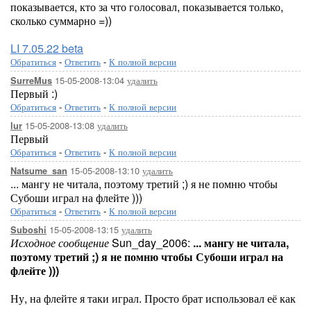
показывается, кто за что голосовал, показывается только,
сколько суммарно =))
LI 7.05.22 beta
Обратиться
-
Ответить
-
К полной версии
15-05-2008-13:04
удалить
SurreMus
Первый :)
Обратиться
-
Ответить
-
К полной версии
15-05-2008-13:08
удалить
lur
Первый
Обратиться
-
Ответить
-
К полной версии
15-05-2008-13:10
удалить
Natsume_san
... мангу не читала, поэтому третий ;) я не помню чтобы
Субоши играл на флейте )))
Обратиться
-
Ответить
-
К полной версии
15-05-2008-13:15
удалить
Suboshi
Исходное сообщение
Sun_day_2006:
... мангу не читала,
поэтому третий ;) я не помню чтобы Субоши играл на
флейте )))
Ну, на флейте я таки играл. Просто брат использовал её как