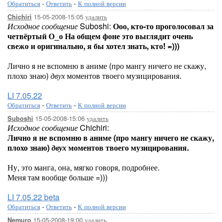
Обратиться
-
Ответить
-
К полной версии
15-05-2008-15:05
удалить
Chichiri
Исходное сообщение
Suboshi:
Ооо, кто-то проголосовал за
четвёртый О_о На общем фоне это выглядит очень
свежо и оригинально, я бы хотел знать, кто! =)))
Лично я не вспомню в аниме (про мангу ничего не скажу,
плохо знаю)
двух
моментов твоего музицирования.
LI 7.05.22
Обратиться
-
Ответить
-
К полной версии
15-05-2008-15:06
удалить
Suboshi
Исходное сообщение
Chichiri:
Лично я не вспомню в аниме (про мангу ничего не скажу,
плохо знаю)
двух
моментов твоего музицирования.
Ну, это манга, она, мягко говоря, подробнее.
Меня там вообще больше =)))
LI 7.05.22 beta
Обратиться
-
Ответить
-
К полной версии
15-05-2008-19:00
удалить
Nemuro