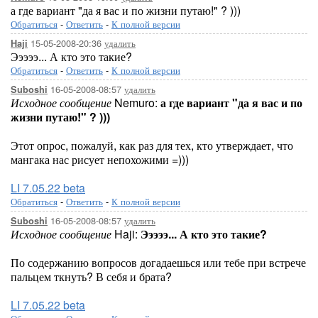
а где вариант "да я вас и по жизни путаю!" ? )))
Обратиться
-
Ответить
-
К полной версии
15-05-2008-20:36
удалить
Haji
Эээээ... А кто это такие?
Обратиться
-
Ответить
-
К полной версии
16-05-2008-08:57
удалить
Suboshi
Исходное сообщение
Nemuro:
а где вариант "да я вас и по
жизни путаю!" ? )))
Этот опрос, пожалуй, как раз для тех, кто утверждает, что
мангака нас рисует непохожими =)))
LI 7.05.22 beta
Обратиться
-
Ответить
-
К полной версии
16-05-2008-08:57
удалить
Suboshi
Исходное сообщение
Haji:
Эээээ... А кто это такие?
По содержанию вопросов догадаешься или тебе при встрече
пальцем ткнуть? В себя и брата?
LI 7.05.22 beta