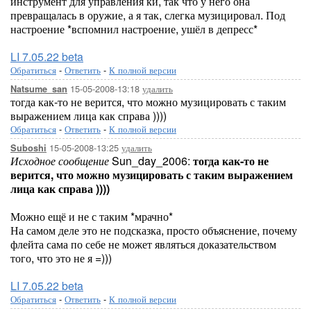
инструмент для управления ки, так что у него она
превращалась в оружие, а я так, слегка музицировал. Под
настроение *вспомнил настроение, ушёл в депресс*
LI 7.05.22 beta
Обратиться
-
Ответить
-
К полной версии
15-05-2008-13:18
удалить
Natsume_san
тогда как-то не верится, что можно музицировать с таким
выражением лица как справа ))))
Обратиться
-
Ответить
-
К полной версии
15-05-2008-13:25
удалить
Suboshi
Исходное сообщение
Sun_day_2006:
тогда как-то не
верится, что можно музицировать с таким выражением
лица как справа ))))
Можно ещё и не с таким *мрачно*
На самом деле это не подсказка, просто объяснение, почему
флейта сама по себе не может являться доказательством
того, что это не я =)))
LI 7.05.22 beta
Обратиться
-
Ответить
-
К полной версии