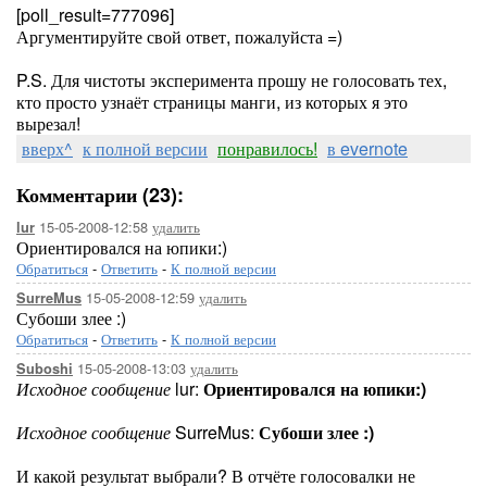
[poll_result=777096]
Аргументируйте свой ответ, пожалуйста =)
P.S. Для чистоты эксперимента прошу не голосовать тех,
кто просто узнаёт страницы манги, из которых я это
вырезал!
вверх^
к полной версии
понравилось!
в evernote
Комментарии (23):
15-05-2008-12:58
удалить
lur
Ориентировался на юпики:)
Обратиться
-
Ответить
-
К полной версии
15-05-2008-12:59
удалить
SurreMus
Субоши злее :)
Обратиться
-
Ответить
-
К полной версии
15-05-2008-13:03
удалить
Suboshi
Исходное сообщение
lur:
Ориентировался на юпики:)
Исходное сообщение
SurreMus:
Субоши злее :)
И какой результат выбрали? В отчёте голосовалки не