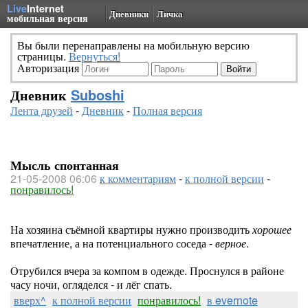
Live
Internet
Дневники
Личка
мобильная версия
Вы были перенаправлены на мобильную версию
страницы.
Вернуться!
Авторизация
Дневник
Suboshi
Лента друзей
-
Дневник
-
Полная версия
Мысль спонтанная
21-05-2008 06:06
к комментариям
-
к полной версии
-
понравилось!
На хозяина съёмной квартиры нужно производить
хорошее
впечатление, а на потенциального соседа -
верное
.
Отрубился вчера за компом в одежде. Проснулся в районе
часу ночи, огляделся - и лёг спать.
вверх^
к полной версии
понравилось!
в evernote