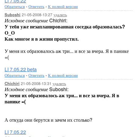
LI 7.05.22
Обратиться
-
Ответить
-
К полной версии
21-05-2008-13:27
удалить
Suboshi
Исходное сообщение
Chichiri:
У тебя уже незапланированная соседка образовалась?
О_О
Как многое я в жизни пропустил.
У меня их образовалось аж три... и все за вчера. Я в панике
=(
LI 7.05.22 beta
Обратиться
-
Ответить
-
К полной версии
21-05-2008-13:31
удалить
Chichiri
Исходное сообщение
Suboshi:
У меня их образовалось аж три... и все за вчера. Я в
панике =(
А откуда они берутся и зачем их столько?
LI 7.05.22