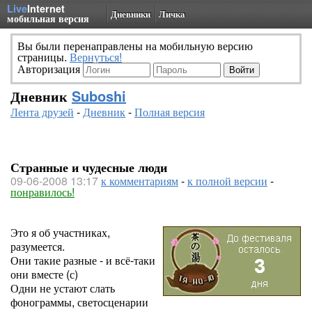
Live
Internet
Дневники
Личка
мобильная версия
Вы были перенаправлены на мобильную версию
страницы.
Вернуться!
Авторизация
Дневник
Suboshi
Лента друзей
-
Дневник
-
Полная версия
Странные и чудесные люди
09-06-2008 13:17
к комментариям
-
к полной версии
-
понравилось!
Это я об участниках,
разумеется.
Они такие разные - и всё-таки
они вместе (с)
Одни не устают слать
фонограммы, светосценарии