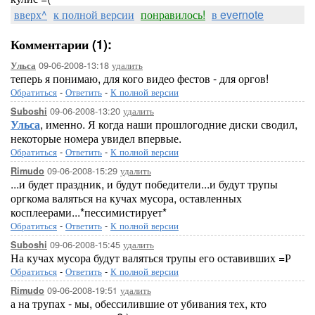
вверх^
к полной версии
понравилось!
в evernote
Комментарии (1):
09-06-2008-13:18
удалить
Ульса
теперь я понимаю, для кого видео фестов - для оргов!
Обратиться
-
Ответить
-
К полной версии
09-06-2008-13:20
удалить
Suboshi
Ульса
, именно. Я когда наши прошлогодние диски сводил,
некоторые номера увидел впервые.
Обратиться
-
Ответить
-
К полной версии
09-06-2008-15:29
удалить
Rimudo
...и будет праздник, и будут победители...и будут трупы
оргкома валяться на кучах мусора, оставленных
косплеерами...*пессимистирует*
Обратиться
-
Ответить
-
К полной версии
09-06-2008-15:45
удалить
Suboshi
На кучах мусора будут валяться трупы его оставивших =Р
Обратиться
-
Ответить
-
К полной версии
09-06-2008-19:51
удалить
Rimudo
а на трупах - мы, обессилившие от убивания тех, кто