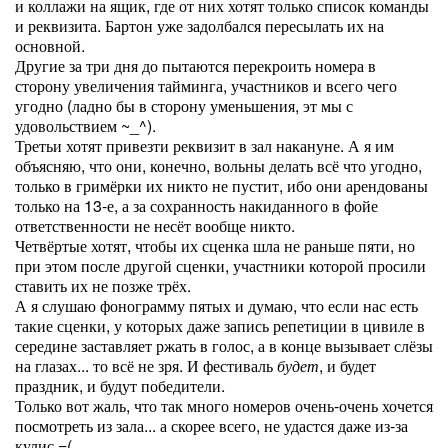
и коллажи на ящик, где от них хотят только список команды
и реквизита. Бартон уже задолбался пересылать их на
основной.
Другие за три дня до пытаются перекроить номера в
сторону увеличения тайминга, участников и всего чего
угодно (ладно бы в сторону уменьшения, эт мы с
удовольствием ~_^).
Третьи хотят привезти реквизит в зал накануне. А я им
объясняю, что они, конечно, вольны делать всё что угодно,
только в гримёрки их никто не пустит, ибо они арендованы
только на 13-е, а за сохранность накиданного в фойе
ответственности не несёт вообще никто.
Четвёртые хотят, чтобы их сценка шла не раньше пяти, но
при этом после другой сценки, участники которой просили
ставить их не позже трёх.
А я слушаю фонограмму пятых и думаю, что если нас есть
такие сценки, у которых даже запись репетиции в цивиле в
середине заставляет ржать в голос, а в конце вызывает слёзы
на глазах... то всё не зря. И фестиваль
будет
, и будет
праздник, и будут победители.
Только вот жаль, что так много номеров очень-очень хочется
посмотреть из зала... а скорее всего, не удастся даже из-за
кулис =(