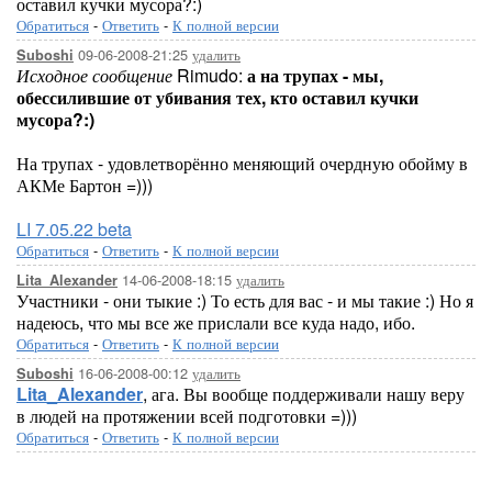
оставил кучки мусора?:)
Обратиться
-
Ответить
-
К полной версии
09-06-2008-21:25
удалить
Suboshi
Исходное сообщение
Rimudo:
а на трупах - мы,
обессилившие от убивания тех, кто оставил кучки
мусора?:)
На трупах - удовлетворённо меняющий очердную обойму в
АКМе Бартон =)))
LI 7.05.22 beta
Обратиться
-
Ответить
-
К полной версии
14-06-2008-18:15
удалить
Lita_Alexander
Участники - они тыкие :) То есть для вас - и мы такие :) Но я
надеюсь, что мы все же прислали все куда надо, ибо.
Обратиться
-
Ответить
-
К полной версии
16-06-2008-00:12
удалить
Suboshi
Lita_Alexander
, ага. Вы вообще поддерживали нашу веру
в людей на протяжении всей подготовки =)))
Обратиться
-
Ответить
-
К полной версии