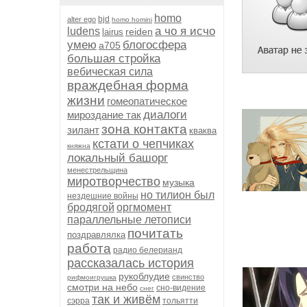
homo
bjd
alter ego
homo homini
а чо я исчо
ludens
reiden
lairus
умею
блогосфера
а705
большая стройка
вебическая сила
враждебная форма
жизни
гомеопатическое
диалоги
мироздание так
зона контакта
зилант
кваква
кстати о чепчиках
княжна
локальный башорг
менестрельщина
миротворчество
музыка
но тилион был
нездешние войны
бродягой
оргмомент
параллельные летописи
почитать
поздравлялка
работа
радио белерианд
рассказалась история
рукоблудие
свинство
рифмоигрушка
смотри на небо
сно-видение
снег
так и живём
сэрра
тольятти