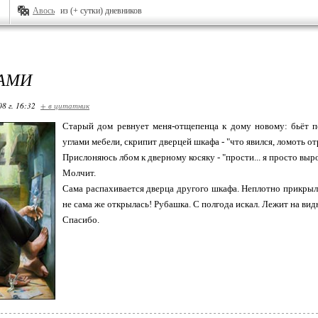
Авось
из (+ сутки) дневников
АМИ
08 г. 16:32
+ в цитатник
Старый дом ревнует меня-отщепенца к дому новому: бьёт 
углами мебели, скрипит дверцей шкафа - "что явился, ломоть о
Прислоняюсь лбом к дверному косяку - "прости... я просто вырос
Молчит.
Сама распахивается дверца другого шкафа. Неплотно прикрыл, 
не сама же открылась! Рубашка. С полгода искал. Лежит на вид
Спасибо.