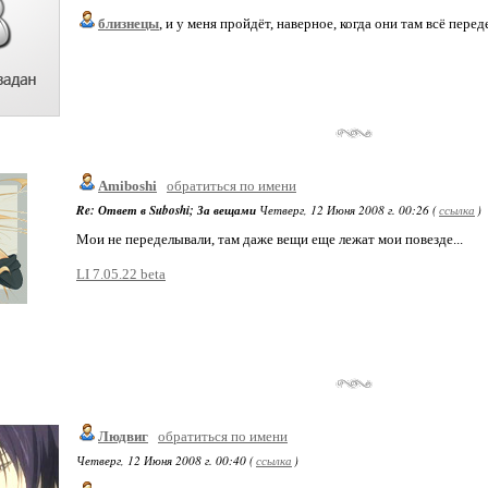
близнецы
, и у меня пройдёт, наверное, когда они там всё перед
Amiboshi
обратиться по имени
Re: Ответ в Suboshi; За вещами
Четверг, 12 Июня 2008 г. 00:26 (
ссылка
)
Мои не переделывали, там даже вещи еще лежат мои повезде...
LI 7.05.22 beta
Людвиг
обратиться по имени
Четверг, 12 Июня 2008 г. 00:40 (
ссылка
)