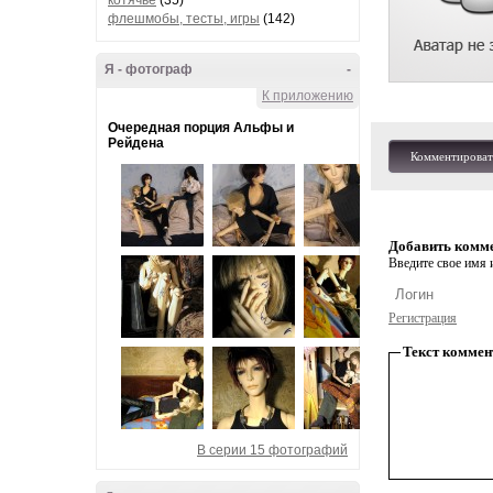
котячье
(35)
флешмобы, тесты, игры
(142)
Я - фотограф
-
К приложению
Очередная порция Альфы и
Рейдена
Комментироват
Добавить комм
Введите свое имя и
Регистрация
Текст коммен
В серии 15 фотографий