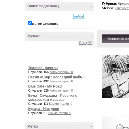
Рубрики:
бредо
Поиск по дневнику
-
Метки:
улиткост
в этом дневнике
Музыка
-
Комментироват
Все (26)
Теленис - Фингон
Слушали: 166
Комментарии: 0
Песня из к/ф "Последний дюйм"
Слушали: 492
Комментарии: 6
Blue Cafe - My Road
Слушали: 326
Комментарии: 0
Булат Окуджава - Песенка о
московском муравье
Слушали: 111
Комментарии: 0
Курара - Нас двое
Слушали: 61
Комментарии: 0
Метки
-