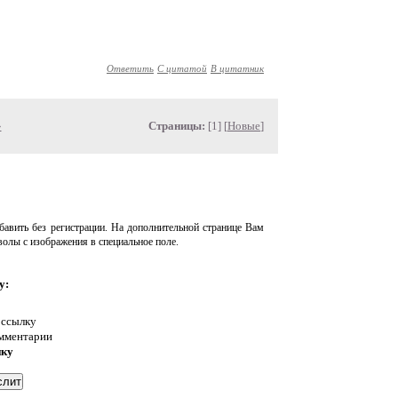
Ответить
С цитатой
В цитатник
»
Страницы:
[1] [
Новые
]
авить без регистрации. На дополнительной странице Вам
волы с изображения в специальное поле.
у:
 ссылку
омментарии
нку