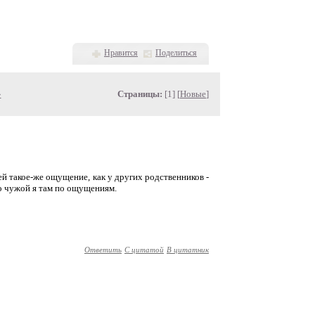
Нравится
Поделиться
»
Страницы:
[1] [
Новые
]
лей такое-же ощущение, как у других родственников -
ько чужой я там по ощущениям.
Ответить
С цитатой
В цитатник