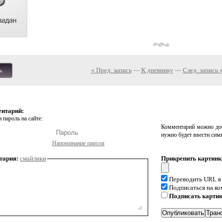
« Пред. запись
—
К дневнику
—
След. запись 
ь
ентарий:
 пароль на сайте:
Комментарий можно доб
нужно будет ввести сим
Напоминание пароля
тария:
смайлики
Прикрепить картинк
Переводить URL в
Подписаться на к
Подписать карти