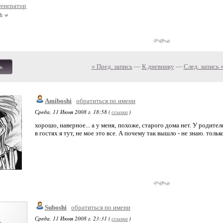
генератор
ь
« Пред. запись
—
К дневнику
—
След. запись 
ь
Amiboshi
обратиться по имени
Среда, 11 Июня 2008 г. 18:58 (
ссылка
)
хорошо, наверное... а у меня, похоже, старого дома нет. У родите
в гостях я тут, не мое это все. А почему так вышло - не знаю. тол
Suboshi
обратиться по имени
Среда, 11 Июня 2008 г. 23:31 (
ссылка
)