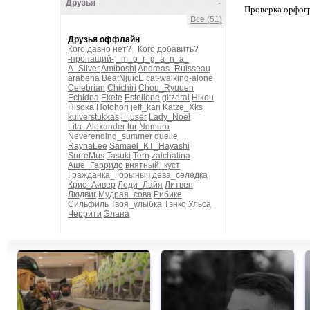
Друзья
-
Проверка орфог
Все (51)
Друзья оффлайн
Кого давно нет?
Кого добавить?
-пропащий-
_m_o_r_g_a_n_a_
A_Silver
Amiboshi
Andreas_Ruisseau
arabena
BeatNjuicE
cat-walking-alone
Celebrian
Chichiri
Chou_Ryuuen
Echidna
Ekete
Estellene
gitzerai
Hikou
Hisoka
Hotohori
jeff_kari
Katze_Xks
kulverstukkas
l_juser
Lady_Noel
Lita_Alexander
lur
Nemuro
Neverending_summer
quelle
RaynaLee
Samael_KT_Hayashi
SurreMus
Tasuki
Tern
zaichatina
Аше_Гарридо
внятный_куст
Гражданка_Горыныч
дева_селёдка
Крис_Аивер
Леди_Лайя
Литвен
Людвиг
Мудрая_сова
Рибике
Сильфиль
Твоя_улыбка
Тэнко
Ульса
Черрити
Элана