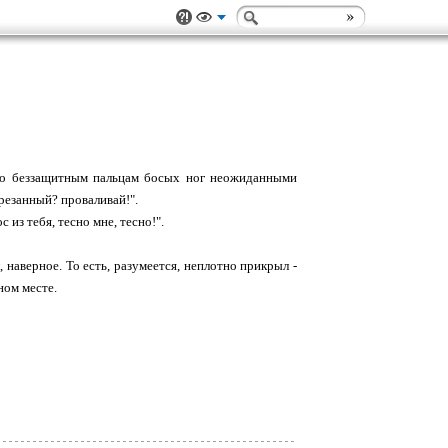
по беззащитным пальцам босых ног неожиданными
трезанный? проваливай!".
 из тебя, тесно мне, тесно!".
наверное. То есть, разумеется, неплотно прикрыл -
ном месте.