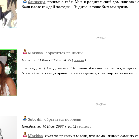
близнецы
, понимаю тебя. Мне в родительский дом никогда н
боли после каждой поездки... Видимо. я тоже был там чужим.
Markisa
обратиться по имени
Пятница, 13 Июня 2008 г. 20:35 (
ссылка
)
Это не дом :) Это домовой! Он очень обижается обычно, когда кто
У нас обычно вещи прячет, и не найдешь до тех пор, пока не попро
Suboshi
обратиться по имени
Понедельник, 16 Июня 2008 г. 10:52 (
ссылка
)
Markisa
, я как-то привык к мысли, что дома - живые сами по се