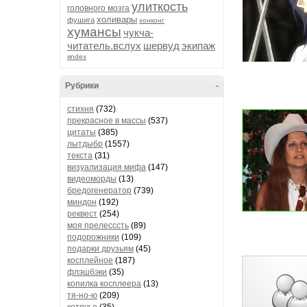
улиткость
головного мозга
холивары
фушига
хонконг
хумансы
чукча-
читатель.вслух
шервуд
экипаж
яndex
Рубрики
-
стихня
(732)
прекрасное в массы
(537)
цитаты
(385)
лытдыбр
(1557)
текста
(31)
визуализация мифа
(147)
видеоморды
(13)
бредогенератор
(739)
миндон
(192)
реквест
(254)
моя прелесссть
(89)
подорожники
(109)
подарки друзьям
(45)
косплейное
(187)
флэшбэки
(35)
копилка косплеера
(13)
тя-но-ю
(209)