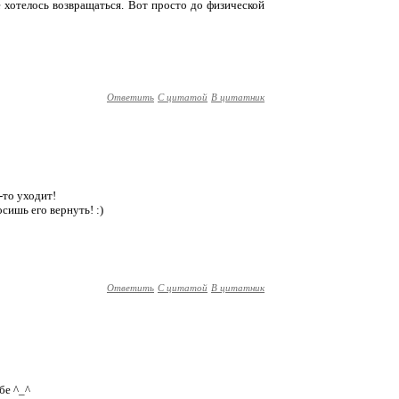
е хотелось возвращаться. Вот просто до физической
Ответить
С цитатой
В цитатник
-то уходит!
сишь его вернуть! :)
Ответить
С цитатой
В цитатник
бе ^_^