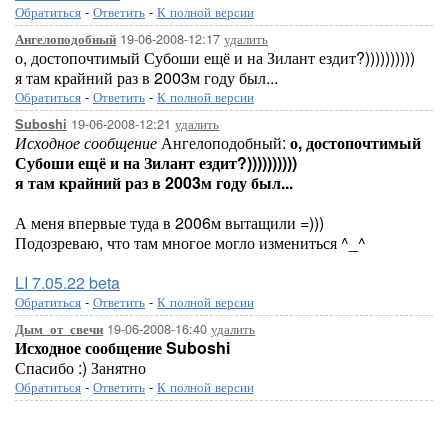
Обратиться
-
Ответить
-
К полной версии
19-06-2008-12:17
удалить
Ангелоподобный
о, достопочтимый Субоши ещё и на Зилант ездит?))))))))))
я там крайний раз в 2003м году был...
Обратиться
-
Ответить
-
К полной версии
19-06-2008-12:21
удалить
Suboshi
Исходное сообщение
Ангелоподобный:
о, достопочтимый
Субоши ещё и на Зилант ездит?))))))))))
я там крайний раз в 2003м году был...
А меня впервые туда в 2006м вытащили =)))
Подозреваю, что там многое могло измениться ^_^
LI 7.05.22 beta
Обратиться
-
Ответить
-
К полной версии
19-06-2008-16:40
удалить
Дым_от_свечи
Исходное сообщение Suboshi
Спасибо :) Занятно
Обратиться
-
Ответить
-
К полной версии