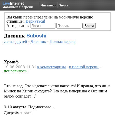
Live
Internet
Дневники
Личка
мобильная версия
Вы были перенаправлены на мобильную версию
страницы.
Вернуться!
Авторизация
Дневник
Suboshi
Лента друзей
-
Дневник
-
Полная версия
Хрмпф
19-06-2008 11:31
к комментариям
-
к полной версии
-
понравилось!
Это не год. Это издевательство какое-то! И правда, что ли, в
Минск на Хиган съездить? Так ведь наверняка с Осенним
балом совпадёт =/
9-10 августа, Подмосковье -
Дигрейменовка