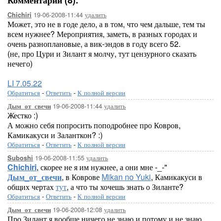
Комментарии (8):
19-06-2008-11:44
удалить
Chichiri
Может, это не в годе дело, а в том, что чем дальше, тем ты
всем нужнее? Мероприятия, заметь, в разных городах и
очень разноплановые, а вик-эндов в году всего 52.
(не, про Цури и Зилант я молчу, тут цензурного сказать
нечего)
LI 7.05.22
Обратиться
-
Ответить
-
К полной версии
19-06-2008-11:44
удалить
Дым_от_свечи
Жестко :)
А можно себя попросить поподробнее про Ковров,
Камикакуси и Заланткон? :)
Обратиться
-
Ответить
-
К полной версии
19-06-2008-11:55
удалить
Suboshi
Chichiri
, скорее не я им нужнее, а они мне -_-"
Дым_от_свечи
, в Коврове
Mikan no Yuki
, Камикакуси в
общих чертах
тут
, а что ты хочешь знать о Зиланте?
Обратиться
-
Ответить
-
К полной версии
19-06-2008-12:08
удалить
Дым_от_свечи
Про Зилант я вообще ничего не знаю и потому и не знаю