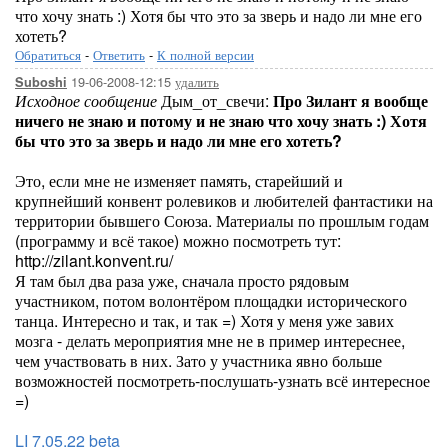
что хочу знать :) Хотя бы что это за зверь и надо ли мне его
хотеть?
Обратиться
-
Ответить
-
К полной версии
19-06-2008-12:15
удалить
Suboshi
Исходное сообщение
Дым_от_свечи:
Про Зилант я вообще
ничего не знаю и потому и не знаю что хочу знать :) Хотя
бы что это за зверь и надо ли мне его хотеть?
Это, если мне не изменяет память, старейший и
крупнейший конвент ролевиков и любителей фантастики на
территории бывшего Союза. Материалы по прошлым годам
(программу и всё такое) можно посмотреть тут:
http://zilant.konvent.ru/
Я там был два раза уже, сначала просто рядовым
участником, потом волонтёром площадки исторического
танца. Интересно и так, и так =) Хотя у меня уже завих
мозга - делать мероприятия мне не в пример интереснее,
чем участвовать в них. Зато у участника явно больше
возможностей посмотреть-послушать-узнать всё интересное
=)
LI 7.05.22 beta