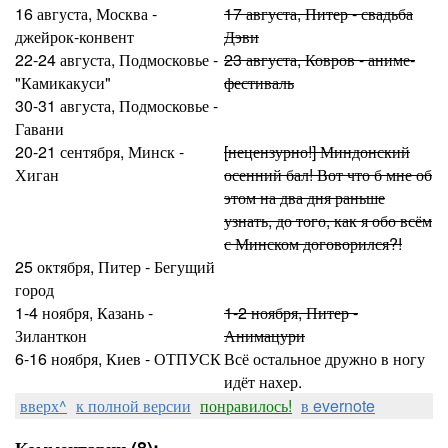
16 августа, Москва -
17 августа, Питер - свадьба
джейрок-конвент
Дэви
22-24 августа, Подмосковье -
23 августа, Ковров - аниме-
"Камикакуси"
фестиваль
30-31 августа, Подмосковье -
Гавани
20-21 сентября, Минск -
[нецензурно!] Миндонский
Хиган
осенний бал! Вот что б мне об
этом на два дня раньше
узнать, до того, как я обо всём
с Минском договорился?!
25 октября, Питер - Бегущий
город
1-4 ноября, Казань -
1-2 ноября, Питер -
Зиланткон
Анимацури
6-16 ноября, Киев - ОТПУСК
Всё остальное дружно в ногу
идёт нахер.
вверх^
к полной версии
понравилось!
в evernote