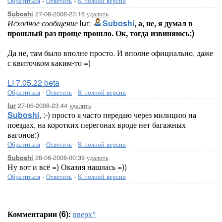
Обратиться
-
Ответить
-
К полной версии
27-06-2008-23:16
удалить
Suboshi
Исходное сообщение
lur:
Suboshi
, а, не, я думал в
прошлый раз проще прошло. Ок, тогда извиняюсь:)
Да не, там было вполне просто. И вполне официально, даже
с квиточком каким-то =)
LI 7.05.22 beta
Обратиться
-
Ответить
-
К полной версии
27-06-2008-23:44
удалить
lur
Suboshi
, :-) просто я часто передаю через милицию на
поездах, на коротких перегонах вроде нет багажных
вагонов:)
Обратиться
-
Ответить
-
К полной версии
28-06-2008-00:39
удалить
Suboshi
Ну вот и всё =) Оказия нашлась =))
Обратиться
-
Ответить
-
К полной версии
Комментарии (6):
вверх^