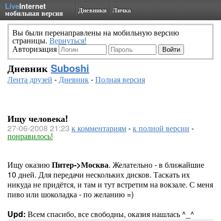
Live
Internet
Дневники
Личка
мобильная версия
Вы были перенаправлены на мобильную версию
страницы.
Вернуться!
Авторизация
Дневник
Suboshi
Лента друзей
-
Дневник
-
Полная версия
Ищу человека!
27-06-2008 21:23
к комментариям
-
к полной версии
-
понравилось!
Ищу оказию
Питер->Москва
. Желательно - в ближайшие
10 дней. Для передачи нескольких дисков. Таскать их
никуда не придётся, и там и тут встретим на вокзале. С меня
пиво или шоколадка - по желанию =)
Upd:
Всем спасибо, все свободны, оказия нашлась ^_^