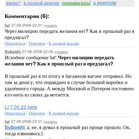
вверх^
к полной версии
понравилось!
в evernote
Комментарии (6):
27-06-2008-22:01
удалить
lur
Через милицию передать желания нет? Как в прошлый раз я
предлагал?
Обратиться
-
Ответить
-
К полной версии
27-06-2008-22:09
удалить
Suboshi
Исходное сообщение
lur:
Через милицию передать
желания нет? Как в прошлый раз я предлагал?
В прошлый раз я по итогу в багажном вагоне отправил. Но
там за деньгу, что оправдано в случае большой коробки и
удалённого города. А между Москвой и Питером постоянно
кто-нить из своих да мотается.
LI 7.05.22 beta
Обратиться
-
Ответить
-
К полной версии
27-06-2008-23:01
удалить
lur
Suboshi
, а, не, я думал в прошлый раз проще прошло. Ок,
тогда извиняюсь:)