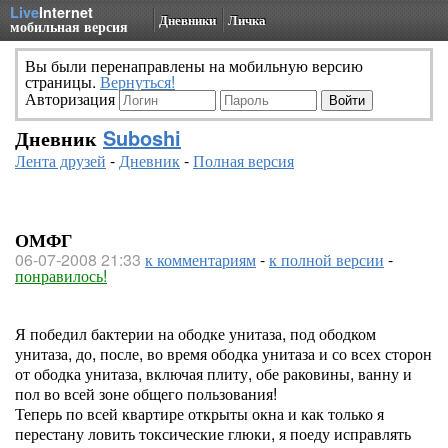
Live
Internet
Дневники
Личка
мобильная версия
Вы были перенаправлены на мобильную версию
страницы.
Вернуться!
Авторизация
Дневник
Suboshi
Лента друзей
-
Дневник
-
Полная версия
ОМФГ
06-07-2008 21:33
к комментариям
-
к полной версии
-
понравилось!
Я победил бактерии на ободке унитаза, под ободком
унитаза, до, после, во время ободка унитаза и со всех сторон
от ободка унитаза, включая плиту, обе раковины, ванну и
пол во всей зоне общего пользования!
Теперь по всей квартире открыты окна и как только я
перестану ловить токсические глюки, я поеду исправлять