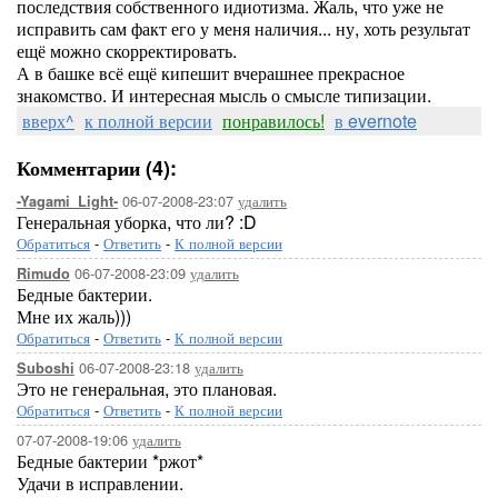
последствия собственного идиотизма. Жаль, что уже не
исправить сам факт его у меня наличия... ну, хоть результат
ещё можно скорректировать.
А в башке всё ещё кипешит вчерашнее прекрасное
знакомство. И интересная мысль о смысле типизации.
вверх^
к полной версии
понравилось!
в evernote
Комментарии (4):
06-07-2008-23:07
удалить
-Yagami_Light-
Генеральная уборка, что ли? :D
Обратиться
-
Ответить
-
К полной версии
06-07-2008-23:09
удалить
Rimudo
Бедные бактерии.
Мне их жаль)))
Обратиться
-
Ответить
-
К полной версии
06-07-2008-23:18
удалить
Suboshi
Это не генеральная, это плановая.
Обратиться
-
Ответить
-
К полной версии
07-07-2008-19:06
удалить
Бедные бактерии *ржот*
Удачи в исправлении.