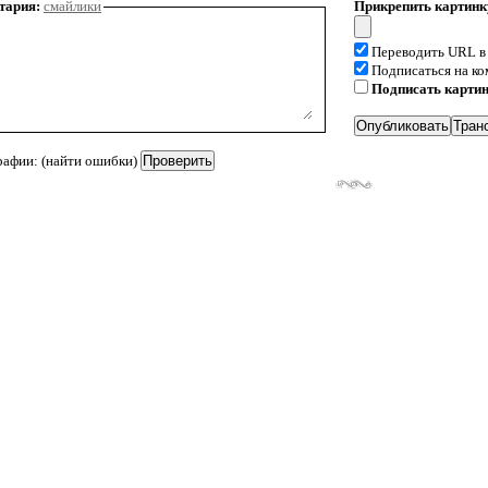
тария:
смайлики
Прикрепить картинк
Переводить URL в
Подписаться на к
Подписать карти
рафии: (найти ошибки)