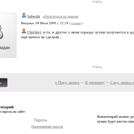
Suboshi
обратиться по имени
Вторник, 08 Июля 2008 г. 12:29 (
ссылка
)
Chichiri
, и то, и другое у меня гораздо лучше получается в а
ещё ничего не сделали...
« Пред. запись
—
К дневнику
—
След. запись 
ь
ентарий:
 пароль на сайте:
Комментарий можно доб
нужно будет ввести сим
Напоминание пароля