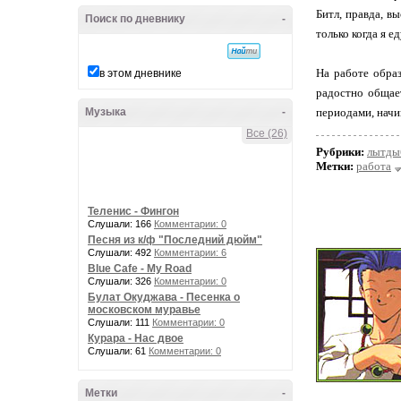
Битл, правда, в
Поиск по дневнику
-
только когда я 
На работе образ
в этом дневнике
радостно общает
Музыка
-
периодами, начин
Все (26)
Рубрики:
лытды
Метки:
работа
Теленис - Фингон
Слушали: 166
Комментарии: 0
Песня из к/ф "Последний дюйм"
Слушали: 492
Комментарии: 6
Blue Cafe - My Road
Слушали: 326
Комментарии: 0
Булат Окуджава - Песенка о
московском муравье
Слушали: 111
Комментарии: 0
Курара - Нас двое
Слушали: 61
Комментарии: 0
Метки
-