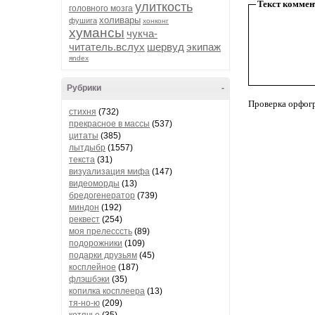
Текст коммен
улиткость
головного мозга
холивары
фушига
хонконг
хумансы
чукча-
читатель.вслух
шервуд
экипаж
яndex
Рубрики
-
Проверка орфог
стихня
(732)
прекрасное в массы
(537)
цитаты
(385)
лытдыбр
(1557)
текста
(31)
визуализация мифа
(147)
видеоморды
(13)
бредогенератор
(739)
миндон
(192)
реквест
(254)
моя прелесссть
(89)
подорожники
(109)
подарки друзьям
(45)
косплейное
(187)
флэшбэки
(35)
копилка косплеера
(13)
тя-но-ю
(209)