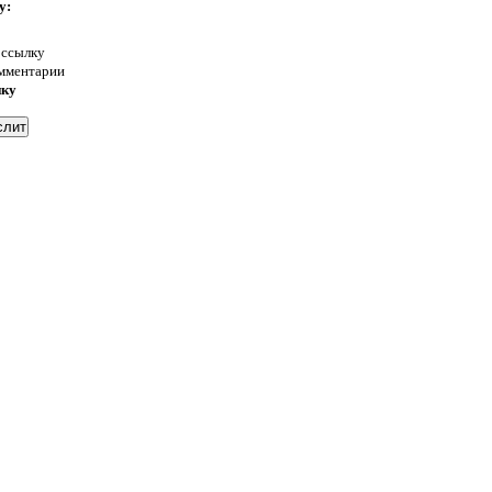
у:
 ссылку
омментарии
нку