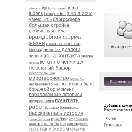
homo
bjd
alter ego
homo homini
а чо я исчо
ludens
reiden
lairus
умею
блогосфера
а705
большая стройка
вебическая сила
враждебная форма
жизни
гомеопатическое
диалоги
мироздание так
зона контакта
зилант
кваква
кстати о чепчиках
княжна
локальный башорг
менестрельщина
миротворчество
музыка
Комментироват
но тилион был
нездешние войны
бродягой
оргмомент
параллельные летописи
почитать
поздравлялка
Добавить комм
работа
радио белерианд
Введите свое имя и
рассказалась история
рукоблудие
свинство
рифмоигрушка
смотри на небо
сно-видение
снег
Регистрация
так и живём
сэрра
тольятти