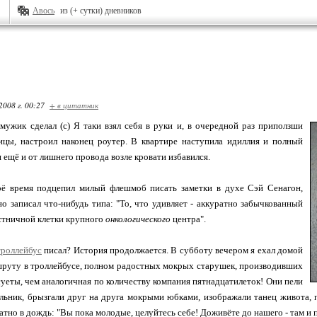
Авось
из (+ сутки) дневников
2008 г. 00:27
+ в цитатник
мужик сделал (с) Я таки взял себя в руки и, в очередной раз приползши
ицы, настроил наконец роутер. В квартире наступила идиллия и полный
я ещё и от лишнего провода возле кровати избавился.
оё время подцепил милый флешмоб писать заметки в духе Сэй Сенагон,
но записал что-нибудь типа: "То, что удивляет - аккуратно забычкованный
естничной клетки крупного
онкологического
центра".
троллейбус
писал? История продолжается. В субботу вечером я ехал домой
шруту в троллейбусе, полном радостных мокрых старушек, производивших
уеты, чем аналогичная по количеству компания пятнадцатилеток! Они пели
ьник, брызгали друг на друга мокрыми юбками, изображали танец живота, 
атно в дождь: "Вы пока молодые, целуйтесь себе! Доживёте до нашего - там и 