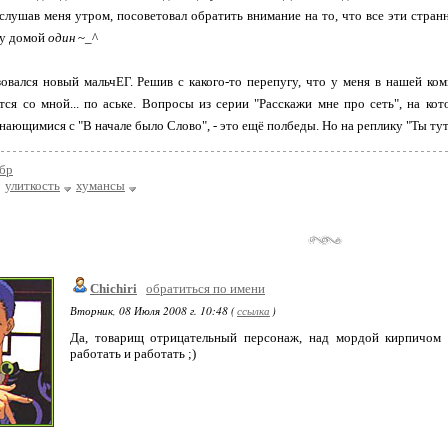
ыслушав меня утром, посоветовал обратить внимание на то, что все эти стр
еду домой
один
~_^
овался новый мальчЕГ. Решив с какого-то перепугу, что у меня в нашей к
ся со мной... по аське. Вопросы из серии "Расскажи мне про сеть", на ко
ающимися с "В начале было Слово", - это ещё полбеды. Но на реплику "Ты тут?
бр
улиткость
хумансы
Chichiri
обратиться по имени
Вторник, 08 Июля 2008 г. 10:48 (
ссылка
)
Да, товарищ отрицательный персонаж, над мордой кирпичом и
работать и работать ;)