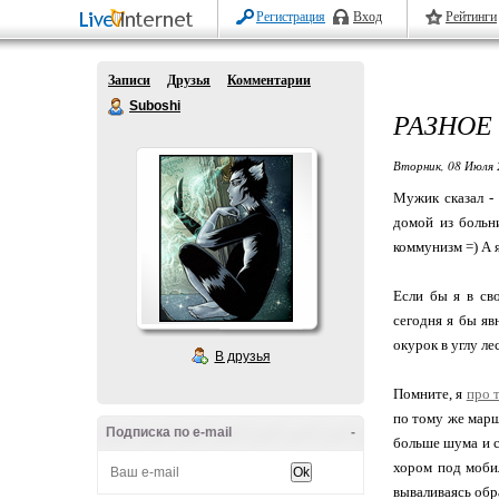
Регистрация
Вход
Рейтинги
Записи
Друзья
Комментарии
Suboshi
РАЗНОЕ
Вторник, 08 Июля 
Мужик сказал - 
домой из больн
коммунизм =) А 
Если бы я в св
сегодня я бы яв
окурок в углу л
В друзья
Помните, я
про 
по тому же мар
Подписка по e-mail
-
больше шума и с
хором под мобил
вываливаясь обр