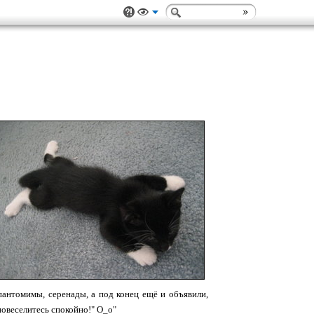
пантомимы, серенады, а под конец ещё и объявили,
повеселитесь спокойно!" О_о"