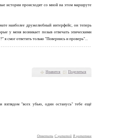
анные истории происходят со мной на этом маршруте
омнате наиболее дружелюбный интерфейс, он теперь
торые у меня возникает позыв отвечать эпическими
" я смог ответить только "Повернись и проверь"...
Нравится
Поделиться
 взглядом "всех убью, один останусь" тебе ещё
Ответить
С цитатой
В цитатник