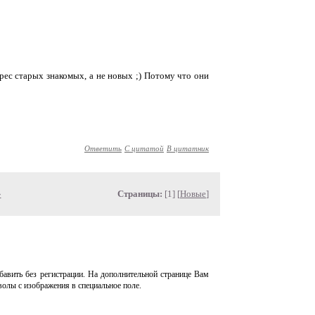
дрес старых знакомых, а не новых ;) Потому что они
Ответить
С цитатой
В цитатник
»
Страницы:
[1] [
Новые
]
авить без регистрации. На дополнительной странице Вам
волы с изображения в специальное поле.