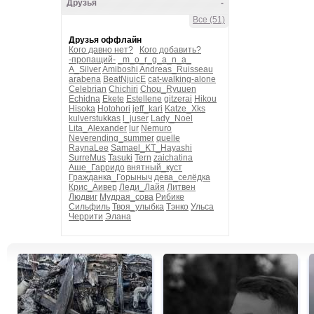
Друзья
-
Все (51)
Друзья оффлайн
Кого давно нет?
Кого добавить?
-пропащий-
_m_o_r_g_a_n_a_
A_Silver
Amiboshi
Andreas_Ruisseau
arabena
BeatNjuicE
cat-walking-alone
Celebrian
Chichiri
Chou_Ryuuen
Echidna
Ekete
Estellene
gitzerai
Hikou
Hisoka
Hotohori
jeff_kari
Katze_Xks
kulverstukkas
l_juser
Lady_Noel
Lita_Alexander
lur
Nemuro
Neverending_summer
quelle
RaynaLee
Samael_KT_Hayashi
SurreMus
Tasuki
Tern
zaichatina
Аше_Гарридо
внятный_куст
Гражданка_Горыныч
дева_селёдка
Крис_Аивер
Леди_Лайя
Литвен
Людвиг
Мудрая_сова
Рибике
Сильфиль
Твоя_улыбка
Тэнко
Ульса
Черрити
Элана