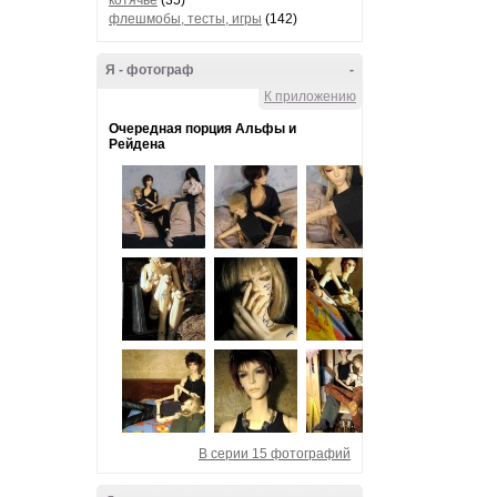
котячье
(35)
флешмобы, тесты, игры
(142)
Я - фотограф
-
К приложению
Очередная порция Альфы и
Рейдена
В серии 15 фотографий