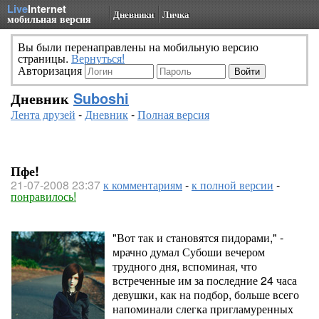
Live
Internet
Дневники
Личка
мобильная версия
Вы были перенаправлены на мобильную версию
страницы.
Вернуться!
Авторизация
Дневник
Suboshi
Лента друзей
-
Дневник
-
Полная версия
Пфе!
21-07-2008 23:37
к комментариям
-
к полной версии
-
понравилось!
"Вот так и становятся пидорами," -
мрачно думал Субоши вечером
трудного дня, вспоминая, что
встреченные им за последние 24 часа
девушки, как на подбор, больше всего
напоминали слегка пригламуренных