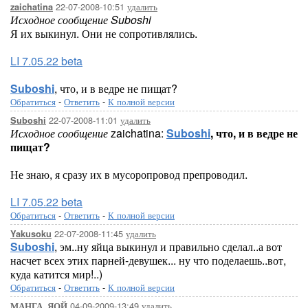
22-07-2008-10:51
удалить
zaichatina
Исходное сообщение Suboshi
Я их выкинул. Они не сопротивлялись.
LI 7.05.22 beta
Suboshi
, что, и в ведре не пищат?
Обратиться
-
Ответить
-
К полной версии
22-07-2008-11:01
удалить
Suboshi
Исходное сообщение
zaichatina:
Suboshi
, что, и в ведре не
пищат?
Не знаю, я сразу их в мусоропровод препроводил.
LI 7.05.22 beta
Обратиться
-
Ответить
-
К полной версии
22-07-2008-11:45
удалить
Yakusoku
Suboshi
, эм..ну яйца выкинул и правильно сделал..а вот
насчет всех этих парней-девушек... ну что поделаешь..вот,
куда катится мир!..)
Обратиться
-
Ответить
-
К полной версии
04-09-2009-13:49
удалить
МАНГА_ЯОЙ