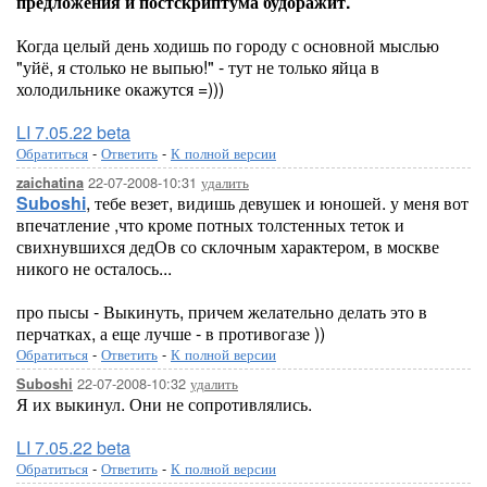
предложения и постскриптума будоражит.
Когда целый день ходишь по городу с основной мыслью
"уйё, я столько не выпью!" - тут не только яйца в
холодильнике окажутся =)))
LI 7.05.22 beta
Обратиться
-
Ответить
-
К полной версии
22-07-2008-10:31
удалить
zaichatina
Suboshi
, тебе везет, видишь девушек и юношей. у меня вот
впечатление ,что кроме потных толстенных теток и
свихнувшихся дедОв со склочным характером, в москве
никого не осталось...
про пысы - Выкинуть, причем желательно делать это в
перчатках, а еще лучше - в противогазе ))
Обратиться
-
Ответить
-
К полной версии
22-07-2008-10:32
удалить
Suboshi
Я их выкинул. Они не сопротивлялись.
LI 7.05.22 beta
Обратиться
-
Ответить
-
К полной версии