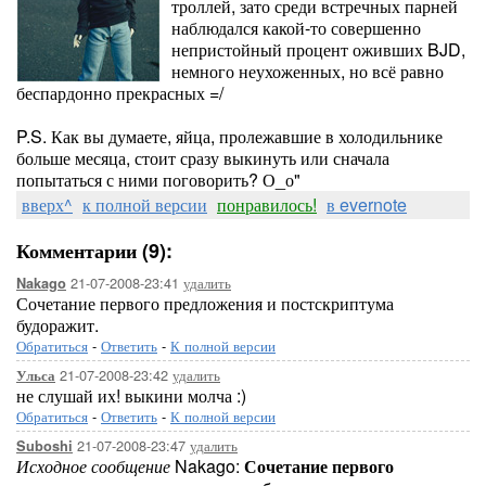
троллей, зато среди встречных парней
наблюдался какой-то совершенно
непристойный процент оживших BJD,
немного неухоженных, но всё равно
беспардонно прекрасных =/
P.S. Как вы думаете, яйца, пролежавшие в холодильнике
больше месяца, стоит сразу выкинуть или сначала
попытаться с ними поговорить? О_о"
вверх^
к полной версии
понравилось!
в evernote
Комментарии (9):
21-07-2008-23:41
удалить
Nakago
Сочетание первого предложения и постскриптума
будоражит.
Обратиться
-
Ответить
-
К полной версии
21-07-2008-23:42
удалить
Ульса
не слушай их! выкини молча :)
Обратиться
-
Ответить
-
К полной версии
21-07-2008-23:47
удалить
Suboshi
Исходное сообщение
Nakago:
Сочетание первого