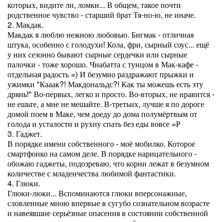
которых, видите ли, ломки... В общем, такое почти
родственное чувство - старший брат Тя-но-ю, не иначе.
2. Макдак.
Макдак я люблю нежною любовью. Бигмак - отличная
штука, особенно с голодухи! Кола, фри, сырный соус... ещё
у них сезонно бывают сырные сердечки или сырные
палочки - тоже хорошо. Чиабатта с тунцом в Мак-кафе -
отдельная радость =) И безумно раздражают прыжки и
ужимки "Кааак?! Макдональдс?! Как ты можешь есть эту
дрянь!" Во-первых, легко и просто. Во-вторых, не нравится -
не ешьте, а мне не мешайте. В-третьих, лучше я по дороге
домой поем в Маке, чем доеду до дома полумёртвым от
голода и усталости и рухну спать без еды вовсе =Р
3. Гаджет.
В порядке имени собственного - моё мобилко. Которое
смартфонко на самом деле. В порядке нарицательного -
обожаю гаджеты, подозреваю, что корни лежат в безумном
количестве с младенчества любимой фантастики.
4. Глюки.
Глюки-люки... Вспоминаются глюки вперсонажные,
словленные мною впервые в сугубо сознательном возрасте
и навеявшие серьёзные опасения в состоянии собственной