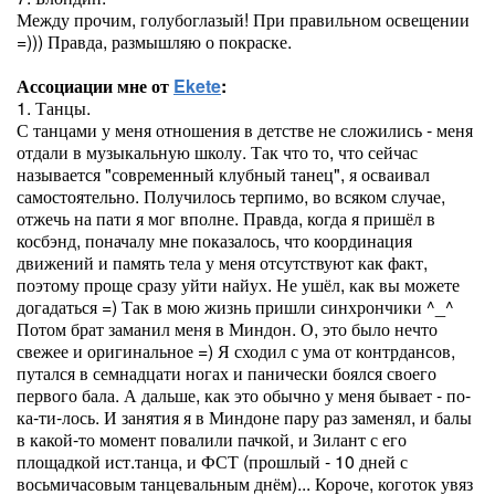
Между прочим, голубоглазый! При правильном освещении
=))) Правда, размышляю о покраске.
Ассоциации мне от
Ekete
:
1. Танцы.
С танцами у меня отношения в детстве не сложились - меня
отдали в музыкальную школу. Так что то, что сейчас
называется "современный клубный танец", я осваивал
самостоятельно. Получилось терпимо, во всяком случае,
отжечь на пати я мог вполне. Правда, когда я пришёл в
косбэнд, поначалу мне показалось, что координация
движений и память тела у меня отсутствуют как факт,
поэтому проще сразу уйти найух. Не ушёл, как вы можете
догадаться =) Так в мою жизнь пришли синхрончики ^_^
Потом брат заманил меня в Миндон. О, это было нечто
свежее и оригинальное =) Я сходил с ума от контрдансов,
путался в семнадцати ногах и панически боялся своего
первого бала. А дальше, как это обычно у меня бывает - по-
ка-ти-лось. И занятия я в Миндоне пару раз заменял, и балы
в какой-то момент повалили пачкой, и Зилант с его
площадкой ист.танца, и ФСТ (прошлый - 10 дней с
восьмичасовым танцевальным днём)... Короче, коготок увяз