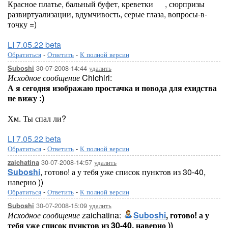
Красное платье, бальный буфет, креветки
, сюрпризы
развиртуализации, вдумчивость, серые глаза, вопросы-в-
точку =)
LI 7.05.22 beta
Обратиться
-
Ответить
-
К полной версии
30-07-2008-14:44
удалить
Suboshi
Исходное сообщение
Chichiri:
А я сегодня изображаю простачка и повода для ехидства
не вижу :)
Хм. Ты спал ли?
LI 7.05.22 beta
Обратиться
-
Ответить
-
К полной версии
30-07-2008-14:57
удалить
zaichatina
Suboshi
, готово! а у тебя уже список пунктов из 30-40,
наверно ))
Обратиться
-
Ответить
-
К полной версии
30-07-2008-15:09
удалить
Suboshi
Исходное сообщение
zaichatina:
Suboshi
, готово! а у
тебя уже список пунктов из 30-40, наверно ))