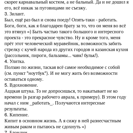
скорее карнавальный костюм, а не бальный. Да и не дошил я
его, всё никак за пуговицами не съезжу.
3. Зилант.
Был, ещё раз был и снова поеду! Опять-таки - работать.
Боги, боги, как я благодарен брату за то, что он меня во всё
это втянул =) Быть частью такого большого и интересного
проекта - это прекрасное чувство. Ну и кроме того, меня
прёт этот человеческий муравейник, возможность забить
стрелку с кучей народа из других городов и казанская кухня
(рассольник, пироги, бальзамы... чавк! бульк!).
4. Улитка.
Ползаю по жизни, таская всё самое необходимое с собой
(см. пункт "ноутбук"). И не могу жить без возможности
оставаться одному.
5. Вдохновение.
Аццкая штука. То не допросишься, то накатывает не ко
времени (в разгар рабочего аврала, к примеру). В этом году
начал с ним _работать_. Получаются интересные
результаты.
6. Кипение.
Кипит в основном жизнь. А я сижу в ней разнесчастным
живым раком и пытаюсь не сдохнуть =)
7. Блондин.