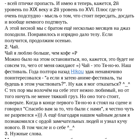
- всей птичке пропасть. И имею я теперь, кажется, 2й
уровень по XIX веку и 2й уровень по XVI. Плюс где-то
очень подспудно - мысль о том, что стоит пересдать, досдать
и вообще немного подтянуть.
А этой весной мы с братом ещё несколько месяцев на джаз
походили. Понравилось и изрядно дало телу. Если
получится, продолжим осенью.
2. Чай.
Чай я люблю больше, чем кофе =Р
Можно было на этом остановиться, но, кажется, это будет не
совсем то, чего от меня ожидают =) Чай - это Тя-но-ю. Наш
фестиваль. Года полтора назад
Hikou
эдак ненавязчиво
поинтересовался - "а если я затею аниме-фестиваль, ты
будешь в этом участвовать?". Ну как я мог отказаться? ^_^
С тех пор мы волочём на себе этот нежно любимый, но от
того ничуть не менее тяжкий груз. Но оно того стоит,
поверьте. Когда в конце первого Тя-но-ю я стоял на сцене и
говорил "Спасибо вам за то, что были с нами", я честно чуть
не разревелся =))) А ещё благодаря нашим чайным делам я
познакомился с ордой замечательных людей и узнал кучу
нового. В том числе и о себе ^_^
3. Нужные слова.