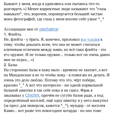
Бывают у меня, когда я удивляюсь или пытаюсь что-то
разглядеть =) Менее корректные люди называют это "глаза
навыкате", что, впрочем, опровергается большей частью
моих фотографий, где глаза у меня вполне себе узкие ^_^
Ассоциации мне от
zaichatina
:
1. Флейта.
Не, флейта - у брата. Я, конечно, приложил
все усилия
к
тому, чтобы доказать всем, что она не может считаться
ключевым отличием между нами, но всё-таки флейта - это
его оружие. И не только оружие... только вот он очень давно
мне не играл... =(
2. Балы.
На сторонние балы я хожу мало - времени не хватает, а вот
на Миндонские я не то чтобы хожу - я помогаю их делать. И
очень это дело люблю. Потому что это, чёрт побери,
красиво *_* А вот что интересно - ни одной нормальной
бальной шмотки я так себе пока и не сшил. Фрак я
заказывал у
Chichiri
, причём не сугубо балов ради, а под
определённый косплей, ещё одну шмотку я у него выкупил
(за пресс для люверсов, кажется ^_^), мундир - от косплея
Камю... вот разве что новогоднее котарди - но оно тоже