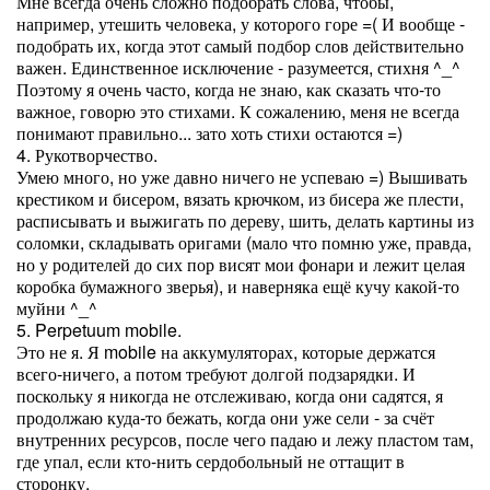
Мне всегда очень сложно подобрать слова, чтобы,
например, утешить человека, у которого горе =( И вообще -
подобрать их, когда этот самый подбор слов действительно
важен. Единственное исключение - разумеется, стихня ^_^
Поэтому я очень часто, когда не знаю, как сказать что-то
важное, говорю это стихами. К сожалению, меня не всегда
понимают правильно... зато хоть стихи остаются =)
4. Рукотворчество.
Умею много, но уже давно ничего не успеваю =) Вышивать
крестиком и бисером, вязать крючком, из бисера же плести,
расписывать и выжигать по дереву, шить, делать картины из
соломки, складывать оригами (мало что помню уже, правда,
но у родителей до сих пор висят мои фонари и лежит целая
коробка бумажного зверья), и наверняка ещё кучу какой-то
муйни ^_^
5. Perpetuum mobile.
Это не я. Я mobile на аккумуляторах, которые держатся
всего-ничего, а потом требуют долгой подзарядки. И
поскольку я никогда не отслеживаю, когда они садятся, я
продолжаю куда-то бежать, когда они уже сели - за счёт
внутренних ресурсов, после чего падаю и лежу пластом там,
где упал, если кто-нить сердобольный не оттащит в
сторонку.