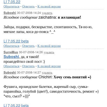
LI 7.05.22
Обратиться
-
Ответить
-
К полной версии
30-07-2008-14:24
удалить
Suboshi
Исходное сообщение
zaichatina:
я желающая!
Зайцы, подарки, бескорыстие, спонтанность, Тя-но-ю,
мягкие лапы, коса-до-пояса ^_^
LI 7.05.22 beta
Обратиться
-
Ответить
-
К полной версии
30-07-2008-14:26
удалить
SurreMus
Suboshi
, да, я такой!
проапдейтил свой пост :)
Обратиться
-
Ответить
-
К полной версии
30-07-2008-14:27
удалить
Suboshi
Исходное сообщение
Chichiri:
Хочу семь понятий =)
Фушига, ирландские балетки, жареный сыр, сумка-
паранойка, голубой (цвет!), самодостаточность, ремонт =)
*что, съел? =)))*
LI 7.05.22 beta