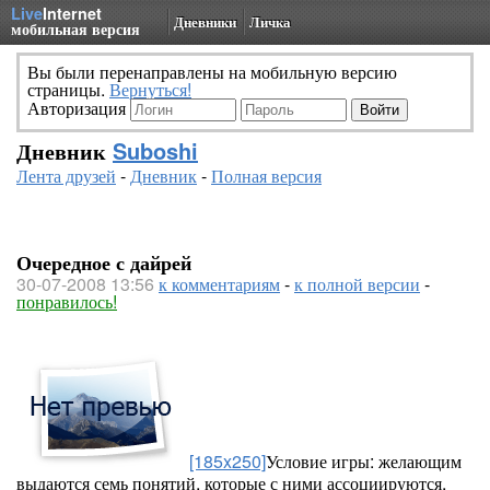
Live
Internet
Дневники
Личка
мобильная версия
Вы были перенаправлены на мобильную версию
страницы.
Вернуться!
Авторизация
Дневник
Suboshi
Лента друзей
-
Дневник
-
Полная версия
Очередное с дайрей
30-07-2008 13:56
к комментариям
-
к полной версии
-
понравилось!
[185x250]
Условие игры: желающим
выдаются семь понятий, которые с ними ассоциируются,