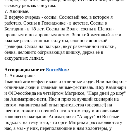
я схвачу рюкзак с ноутом.
7. Хвойные.
В первую очередь - сосны. Сосновый лес, в котором я
работаю. Сосны в Геленджике - в детстве. Сосны в
Болгарии - в 18 лет. Сосны на Волге, сосны в Шепси -
прошлым и позапрошлым летом. Звонкий мачтовый лес и
южные распластанные силуэты, словно с японской
гравюры. Смола на пальцах, вкус разжёванной иголки,
белка, деловито обгрызающая шишку, держа её в
аккуратных лапках.
Ассоциации мне от
SurreMus
:
1. Аниматрикс.
Главный аниме-фестиваль и отличные люди. Или наоборот -
отличные люди и главный аниме-фестиваль. Шоу Каминари
и ФЮ-косбэнда на четвёртом Матриксе, "Пара дней до шоу"
на Аниматрикс-пати, Икс и приз за лучший сценарий на
пятом, удивительный опыт зрительства (впервые!) на
шестом, отжиг на ночной пати в этом году и иголочками
колющееся ожидание Аниматрикса-"Авдруг" =) Весёлые
подколы на тему того, что орги Матрикса расслабляются у
нас, а мы - у них, переползающие к нам волонтёры, у