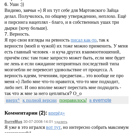
6. Уши :))
Видимо, заячьи =) Я их тут себе для Мартовского Зайца
делал. Получилось, по общему утверждению, неплохо. Ещё
и пирсинга нацеплял - благо, и в собственных ушах три
дырки (хочу больше).
7. Верность.
Я про свои взгляды на ревность
писал как-то
, так к
верности (моей и чужой) их тоже можно применить. У меня
есть главный человек - и куча других взаимоотношений,
причём секс там тоже запросто может быть, если мне будет
не лень и если ожидание неприятных последствий типа
мозгоебли не перевесит удовольствие от процесса. А
верность идеям, течениям, предметам... это вообще не про
меня =) Либо мне что-то нравится, что-то мне подходит,
либо нет. И оно вполне может перестать мне подходить -
так что ж мне за него цепляться? О_о
вверх^
к полной версии
понравилось!
в evernote
Комментарии (2):
вперёд»
30-07-2008-14:01
удалить
SurreMus
Я уже в это игрался
вот тут
, но интересно собрать максимум
ассоциаций:)