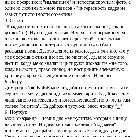
ныне презрение к "мыльницам" и непостановочным фото, а
один из любимых мною тезисов - "интересность кадра не
зависит от стоимости объектива".
4. Стихи.
"Каждый пишет, что он слышит, каждый слышит, как он
дышит" (с). Ну вот дышу я так. И учусь, непрерывно учусь,
оттачиваю слова, как очиняют перья, чтобы писать ими
приходящие извне истории, которым дОлжно быть
рассказанными. Да, это для меня важно, да, я считаю, что у
меня хорошие стихи (не все, но многие), да, мне безумно
льстит, когда меня хвалят и цитируют (покажите мне того,
кому не льстит, право слово), но воспринять адекватную
критику я вроде бы ещё вполне способен. Надеюсь.
5. Ли.ру.
Дом родной =) В ЖЖ мне неудобно и неуютно, опять-таки -
терпеть не могу древовидные комментарии. В дайрях... там
люди, много интересных и классных людей, но от меня там
только "визитка". На дайрях я тусуюсь, здесь я живу ^_^
6. Ноутбук.
Мой "скафандр". Домик для меня-улитки, который я ношу
на своей спине. И идеально настроенный "под меня"
инструмент - для работы и творчества. Если вдруг, не дай
Сейрю, случится, например, пожар, то из всех вещей в доме