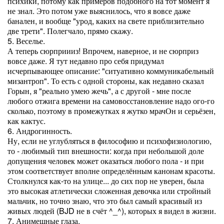
психики, потому как примеров подобного на тот момент я
не знал. Это потом уже выяснилось, что я вовсе даже
банален, и вообще "урод, каких на свете приблизительно
две трети". Полегчало, прямо скажу.
5. Веселье.
А теперь сюрприииз! Впрочем, наверное, и не сюрприз
вовсе даже. Я тут недавно про себя придумал
исчерпывающее описание: "ситуативно коммуникабельный
мизантроп". То есть с одной стороны, как недавно сказал
Горын, я "реально умею жечь", а с другой - мне после
любого отжига времени на самовосстановление надо ого-го
сколько, поэтому в промежутках я жутко мрачОн и серьёзен,
как кактус.
6. Андрогинность.
Ну, если не углубляться в философию и психофизиологию,
то - любимый тип внешности: когда при небольшой доле
допущения человек может оказаться любого пола - и при
этом соответствует вполне определённым канонам красоты.
Столкнулся как-то на улице... до сих пор не уверен, была
это высокая атлетически сложенная девочка или стройный
мальчик, но точно знаю, что это был самый красивый из
живых людей (BJD не в счёт ^_^), которых я видел в жизни.
7. Анимешные глаза.