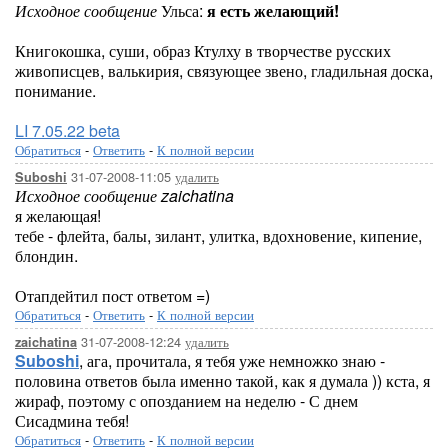
Исходное сообщение
Ульса:
я есть желающий!
Книгокошка, суши, образ Ктулху в творчестве русских
живописцев, валькирия, связующее звено, гладильная доска,
понимание.
LI 7.05.22 beta
Обратиться
-
Ответить
-
К полной версии
31-07-2008-11:05
удалить
Suboshi
Исходное сообщение zaichatina
я желающая!
тебе - флейта, балы, зилант, улитка, вдохновение, кипение,
блондин.
Отапдейтил пост ответом =)
Обратиться
-
Ответить
-
К полной версии
31-07-2008-12:24
удалить
zaichatina
Suboshi
, ага, прочитала, я тебя уже немножко знаю -
половина ответов была именно такой, как я думала )) кста, я
жираф, поэтому с опозданием на неделю - С днем
Сисадмина тебя!
Обратиться
-
Ответить
-
К полной версии