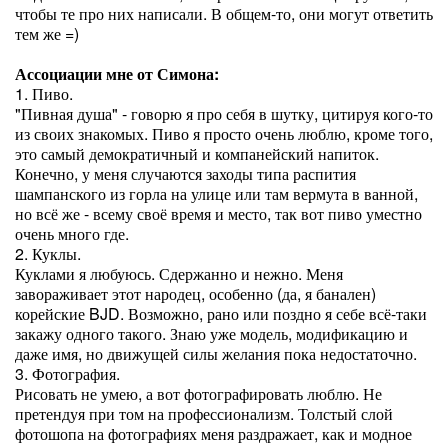
чтобы те про них написали. В общем-то, они могут ответить
тем же =)
Ассоциации мне от Симона:
1. Пиво.
"Пивная душа" - говорю я про себя в шутку, цитируя кого-то
из своих знакомых. Пиво я просто очень люблю, кроме того,
это самый демократичный и компанейский напиток.
Конечно, у меня случаются заходы типа распития
шампанского из горла на улице или там вермута в ванной,
но всё же - всему своё время и место, так вот пиво уместно
очень много где.
2. Куклы.
Куклами я любуюсь. Сдержанно и нежно. Меня
завораживает этот народец, особенно (да, я банален)
корейские BJD. Возможно, рано или поздно я себе всё-таки
закажу одного такого. Знаю уже модель, модификацию и
даже имя, но движущей силы желания пока недостаточно.
3. Фотография.
Рисовать не умею, а вот фотографировать люблю. Не
претендуя при том на профессионализм. Толстый слой
фотошопа на фотографиях меня раздражает, как и модное