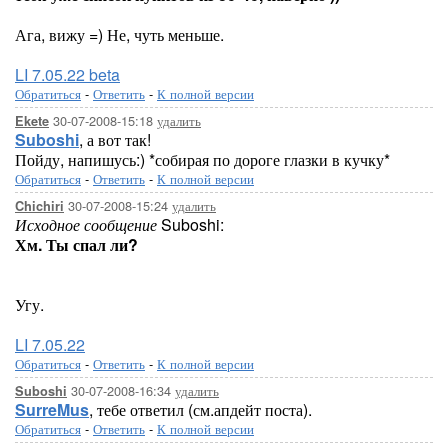
Ага, вижу =) Не, чуть меньше.
LI 7.05.22 beta
Обратиться
-
Ответить
-
К полной версии
30-07-2008-15:18
удалить
Ekete
Suboshi
, а вот так!
Пойду, напишусь:) *собирая по дороге глазки в кучку*
Обратиться
-
Ответить
-
К полной версии
30-07-2008-15:24
удалить
Chichiri
Исходное сообщение
Suboshi:
Хм. Ты спал ли?
Угу.
LI 7.05.22
Обратиться
-
Ответить
-
К полной версии
30-07-2008-16:34
удалить
Suboshi
SurreMus
, тебе ответил (см.апдейт поста).
Обратиться
-
Ответить
-
К полной версии