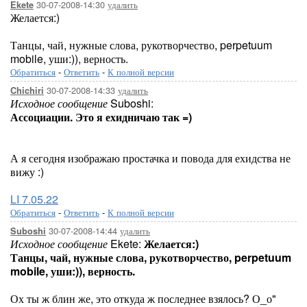
30-07-2008-14:30
удалить
Ekete
Желается:)
Танцы, чай, нужные слова, рукотворчество, perpetuum
mobile, уши:)), верность.
Обратиться
-
Ответить
-
К полной версии
30-07-2008-14:33
удалить
Chichiri
Исходное сообщение
Suboshi:
Ассоциации. Это я ехидничаю так =)
А я сегодня изображаю простачка и повода для ехидства не
вижу :)
LI 7.05.22
Обратиться
-
Ответить
-
К полной версии
30-07-2008-14:44
удалить
Suboshi
Исходное сообщение
Ekete:
Желается:)
Танцы, чай, нужные слова, рукотворчество, perpetuum
mobile, уши:)), верность.
Ох ты ж блин же, это откуда ж последнее взялось? О_о"