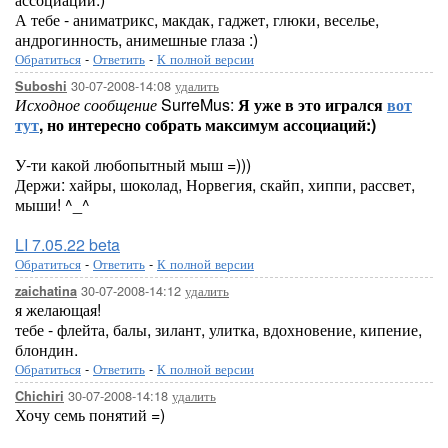
А тебе - аниматрикс, макдак, гаджет, глюки, веселье,
андрогинность, анимешные глаза :)
Обратиться
-
Ответить
-
К полной версии
30-07-2008-14:08
удалить
Suboshi
Исходное сообщение
SurreMus:
Я уже в это игрался
вот
тут
, но интересно собрать максимум ассоциаций:)
У-ти какой любопытный мыш =)))
Держи: хайры, шоколад, Норвегия, скайп, хиппи, рассвет,
мыши! ^_^
LI 7.05.22 beta
Обратиться
-
Ответить
-
К полной версии
30-07-2008-14:12
удалить
zaichatina
я желающая!
тебе - флейта, балы, зилант, улитка, вдохновение, кипение,
блондин.
Обратиться
-
Ответить
-
К полной версии
30-07-2008-14:18
удалить
Chichiri
Хочу семь понятий =)