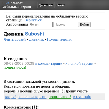
Live
Internet
Дневники
Личка
мобильная версия
Вы были перенаправлены на мобильную версию
страницы.
Вернуться!
Авторизация
Дневник
Suboshi
Лента друзей
-
Дневник
-
Полная версия
К сведению
08-08-2008 00:38
к комментариям
-
к полной версии
-
понравилось!
В состоянии затяжной усталости я уязвим.
Когда мои порывы не ценят, я обидчив.
Короче, я вообще сцуко нервный =) Прошу учесть.
вверх^
к полной версии
понравилось!
в evernote
Комментарии (1):