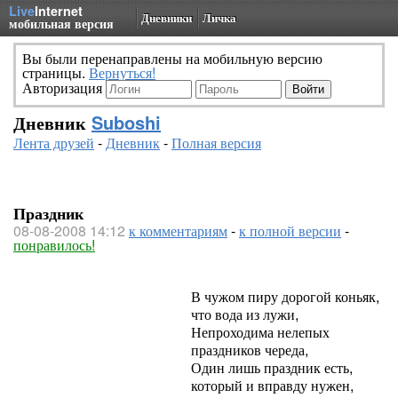
Live
Internet
Дневники
Личка
мобильная версия
Вы были перенаправлены на мобильную версию
страницы.
Вернуться!
Авторизация
Дневник
Suboshi
Лента друзей
-
Дневник
-
Полная версия
Праздник
08-08-2008 14:12
к комментариям
-
к полной версии
-
понравилось!
В чужом пиру дорогой коньяк,
что вода из лужи,
Непроходима нелепых
праздников череда,
Один лишь праздник есть,
который и вправду нужен,