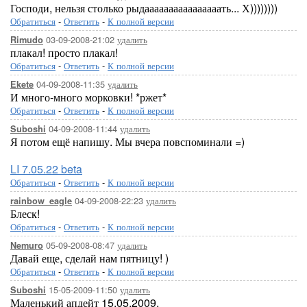
Господи, нельзя столько рыдаааааааааааааааать... Х))))))))
Обратиться
-
Ответить
-
К полной версии
03-09-2008-21:02
удалить
Rimudo
плакал! просто плакал!
Обратиться
-
Ответить
-
К полной версии
04-09-2008-11:35
удалить
Ekete
И много-много морковки! *ржет*
Обратиться
-
Ответить
-
К полной версии
04-09-2008-11:44
удалить
Suboshi
Я потом ещё напишу. Мы вчера повспоминали =)
LI 7.05.22 beta
Обратиться
-
Ответить
-
К полной версии
04-09-2008-22:23
удалить
rainbow_eagle
Блеск!
Обратиться
-
Ответить
-
К полной версии
05-09-2008-08:47
удалить
Nemuro
Давай еще, сделай нам пятницу! )
Обратиться
-
Ответить
-
К полной версии
15-05-2009-11:50
удалить
Suboshi
Маленький апдейт 15.05.2009.