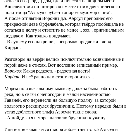
отнёс в его (лорда) дом, где и повесил на видном месте.
Впоследствии он позировал вместе с ним для эпического
полотнища "Аэрсул срубает топором мухомор с пня".
А после отплытия Воронвэ д.э. Аэрсул преподнёс его
прекрасной деве Орфалабель, которая твёрдо пообещала не
остаться в долгу и ответить не менее... эээ... оригинальным
подарком. Как только придумает.
- В суп ему его накроши, - негромко предложил лорд
Кирдан.
Разговоры на верфи велись исключительно возвышенные и
порой даже в стихах. Вот дословно записанный пример.
Воронвэ:
Какая редкость - радостная весть!
Кирдан:
И всё равно нам стоит торопиться...
Морем по изначальному замыслу должна была работать
река, но в связи с непогодой и малой населённостью
Гаваней, его перенесли на большую поляну, за которой
вольготно раскинулся брусничник. Поэтому нередки были в
устах доблестного эльфа Аэрсула такие слова:
- А пойду-ка я в море, наловлю брусники к ужину...
Или вот возвращается с моря доблестный эльф Аэрсул и