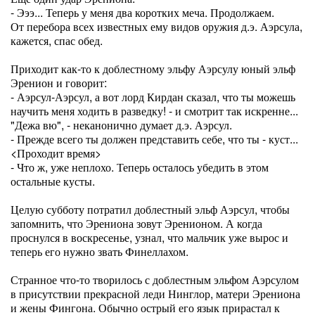
- Эээ... Теперь у меня два коротких меча. Продолжаем.
От перебора всех известных ему видов оружия д.э. Аэрсула,
кажется, спас обед.
Приходит как-то к доблестному эльфу Аэрсулу юный эльф
Эренион и говорит:
- Аэрсул-Аэрсул, а вот лорд Кирдан сказал, что ты можешь
научить меня ходить в разведку! - и смотрит так искренне...
"Дежа вю", - неканонично думает д.э. Аэрсул.
- Прежде всего ты должен представить себе, что ты - куст...
<Проходит время>
- Что ж, уже неплохо. Теперь осталось убедить в этом
остальные кусты.
Целую субботу потратил доблестный эльф Аэрсул, чтобы
запомнить, что Эрениона зовут Эренионом. А когда
проснулся в воскресенье, узнал, что мальчик уже вырос и
теперь его нужно звать Финеллахом.
Странное что-то творилось с доблестным эльфом Аэрсулом
в присутствии прекрасной леди Нинглор, матери Эрениона
и жены Фингона. Обычно острый его язык прирастал к