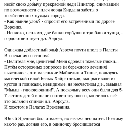
несёт свою добычу прекрасной леди Нинглор, снимавшей
по возможности с плеч лорда Кирдана заботы о
хозяйственных нуждах города.
- Как нынче улов? - спросит его встреченный по дороге
Воронвэ.
- Неплохо, неплохо, две банки горбуши и три банки тунца, -
гордо ответствует д.э. Аэрсул.
Однажды доблестный эльф Аэрсул почти вполз в Палаты
Врачевания со стоном:
- Целителя мне, целителя! Меня одолели тяжёлые глюки...
Путём осторожных вопросов (и бережного лечения)
выяснилось, что маленькие Майвелин и Тинве, пользуясь
магической силой Белых Хайратников, выпрыгивали из
кустов и повисали, невидимые, на несчастном д.э., завывая
"Мыыы - глююююкиии!". А поскольку весу они были для 5-
7-летних детей вполне соответствующего, кончилось всё
это больной спиной д.э. Аэрсула.
И хохотом в Палатах Врачевания.
Юный Эренион был отважен, но весьма неопытен. Поэтому
как-то раз, догнав его, в одиночку бросившегося