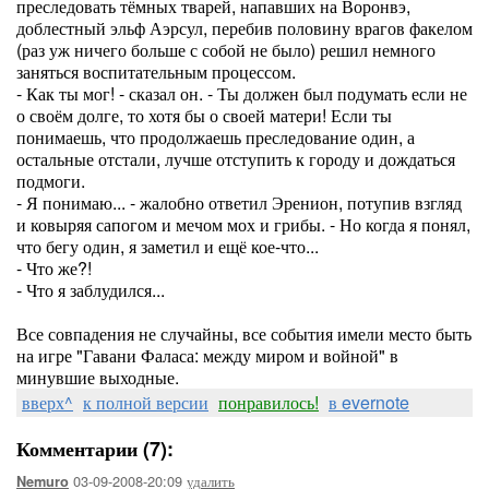
преследовать тёмных тварей, напавших на Воронвэ,
доблестный эльф Аэрсул, перебив половину врагов факелом
(раз уж ничего больше с собой не было) решил немного
заняться воспитательным процессом.
- Как ты мог! - сказал он. - Ты должен был подумать если не
о своём долге, то хотя бы о своей матери! Если ты
понимаешь, что продолжаешь преследование один, а
остальные отстали, лучше отступить к городу и дождаться
подмоги.
- Я понимаю... - жалобно ответил Эренион, потупив взгляд
и ковыряя сапогом и мечом мох и грибы. - Но когда я понял,
что бегу один, я заметил и ещё кое-что...
- Что же?!
- Что я заблудился...
Все совпадения не случайны, все события имели место быть
на игре "Гавани Фаласа: между миром и войной" в
минувшие выходные.
вверх^
к полной версии
понравилось!
в evernote
Комментарии (7):
03-09-2008-20:09
удалить
Nemuro