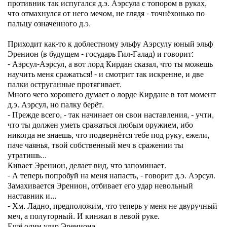
противник так испугался д.э. Аэрсула с топором в руках,
что отмахнулся от него мечом, не глядя - точнёхонько по
пальцу означенного д.э.
Приходит как-то к доблестному эльфу Аэрсулу юный эльф
Эренион (в будущем - государь Гил-Галад) и говорит:
- Аэрсул-Аэрсул, а вот лорд Кирдан сказал, что ты можешь
научить меня сражаться! - и смотрит так искренне, и две
палки оструганные протягивает.
Много чего хорошего думает о лорде Кирдане в тот момент
д.э. Аэрсул, но палку берёт.
- Прежде всего, - так начинает он свои наставления, - учти,
что ты должен уметь сражаться любым оружием, ибо
никогда не знаешь, что подвернётся тебе под руку, ежели,
паче чаянья, твой собственный меч в сражении ты
утратишь...
Кивает Эренион, делает вид, что запоминает.
- А теперь попробуй на меня напасть, - говорит д.э. Аэрсул.
Замахивается Эренион, отбивает его удар невольный
наставник и...
- Хм. Ладно, предположим, что теперь у меня не двуручный
меч, а полуторный. И кинжал в левой руке.
Ещё один удар Эрениона.