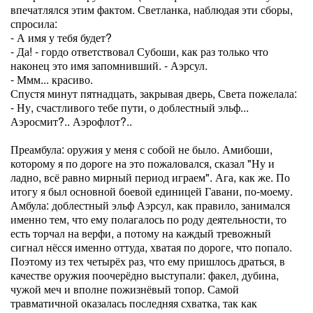
впечатлялся этим фактом. Светланка, наблюдая эти сборы,
спросила:
- А имя у тебя будет?
- Да! - гордо ответствовал Субоши, как раз только что
наконец это имя запомнивший. - Аэрсул.
- Ммм... красиво.
Спустя минут пятнадцать, закрывая дверь, Света пожелала:
- Ну, счастливого тебе пути, о доблестный эльф...
Аэросмит?.. Аэрофлот?..
Преамбула: оружия у меня с собой не было. Амибоши,
которому я по дороге на это пожаловался, сказал "Ну и
ладно, всё равно мирный период играем". Ага, как же. По
итогу я был основной боевой единицей Гавани, по-моему.
Амбула: доблестный эльф Аэрсул, как правило, занимался
именно тем, что ему полагалось по роду деятельности, то
есть торчал на верфи, а потому на каждый тревожный
сигнал нёсся именно оттуда, хватая по дороге, что попало.
Поэтому из тех четырёх раз, что ему пришлось драться, в
качестве оружия поочерёдно выступали: факел, дубина,
чужой меч и вполне пожизнёвый топор. Самой
травматичной оказалась последняя схватка, так как