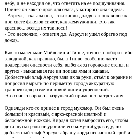
нёбу, и не находил он, что ответить на её подшучивания.
Принёс он как-то дров для очага, у которого она сидела.
- Аэрсул, - сказала она, - эти капли дождя в твоих волосах
при свете факелов сияют, как жемчужинки. Это так
красиво... всегда их так носи!
- Это несложно, - ответил д.э. Аэрсул и ушёл обратно под
дождь.
Как-то маленькие Майвелин и Тинве, точнее, наоборот, ибо
заводилой, как правило, была Тинве, особенно часто
подвергали опасности себя, выбегая за городские стены, и
других - выкапывая где ни попадя ямы и канавы.
Доблестный эльф Аэрсул взял их за руки, отвёл к окраине и
попросил вырыть по периметру города аккуратную
траншею для разметки новой линии укреплений.
Это спасло город от разрушений примерно на треть дня.
Однажды кто-то принёс в город мухомор. Он был очень
большой и красивый, с ярко-красной шляпкой и
белоснежной ножкой. Кирдан хотел выбросить его, чтобы
дети шутки ради не уронили его кому-нибудь в еду, но
доблестный эльф Аэрсул забрал у лорда несчастный гриб и