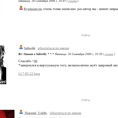
Пятница, 26 Сентября 2008 г. 10:45 (
ссылка
)
Куршавеля
, очень тонко написано. раз автор вы - значит лавры
Suboshi
обратиться по имени
Re: Ответ в Suboshi; * * *
Пятница, 26 Сентября 2008 г. 10:50 (
ссылка
)
Спасибо =)))
*завернулся в виртуальную тогу, меланхолично жуёт лавровый ли
LI 7.05.22 beta
-Yagami_Light-
обратиться по имени