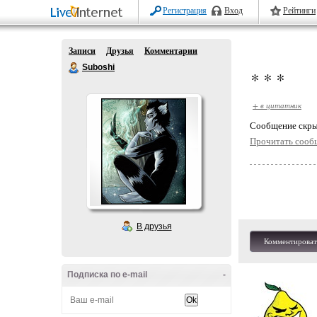
Регистрация
Вход
Рейтинги
Записи
Друзья
Комментарии
Suboshi
* * *
+ в цитатник
Cообщение скры
Прочитать сооб
В друзья
Комментироват
Подписка по e-mail
-