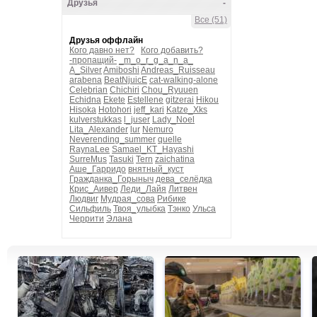
Друзья
-
Все (51)
Друзья оффлайн
Кого давно нет?
Кого добавить?
-пропащий-
_m_o_r_g_a_n_a_
A_Silver
Amiboshi
Andreas_Ruisseau
arabena
BeatNjuicE
cat-walking-alone
Celebrian
Chichiri
Chou_Ryuuen
Echidna
Ekete
Estellene
gitzerai
Hikou
Hisoka
Hotohori
jeff_kari
Katze_Xks
kulverstukkas
l_juser
Lady_Noel
Lita_Alexander
lur
Nemuro
Neverending_summer
quelle
RaynaLee
Samael_KT_Hayashi
SurreMus
Tasuki
Tern
zaichatina
Аше_Гарридо
внятный_куст
Гражданка_Горыныч
дева_селёдка
Крис_Аивер
Леди_Лайя
Литвен
Людвиг
Мудрая_сова
Рибике
Сильфиль
Твоя_улыбка
Тэнко
Ульса
Черрити
Элана