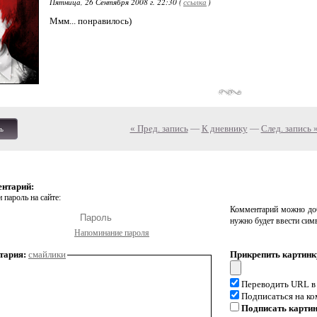
Пятница, 26 Сентября 2008 г. 22:30 (
ссылка
)
Ммм... понравилось)
« Пред. запись
—
К дневнику
—
След. запись 
ь
ентарий:
 пароль на сайте:
Комментарий можно доб
нужно будет ввести сим
Напоминание пароля
тария:
смайлики
Прикрепить картинк
Переводить URL в
Подписаться на к
Подписать карти