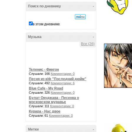
Поиск по дневнику
-
в этом дневнике
Музыка
-
Все (26)
Теленис - Фингон
Слушали: 166
Комментарии: 0
Песня из к/ф "Последний дюйм"
Слушали: 492
Комментарии: 6
Blue Cafe - My Road
Слушали: 326
Комментарии: 0
Булат Окуджава - Песенка о
московском муравье
Слушали: 111
Комментарии: 0
Курара - Нас двое
Слушали: 61
Комментарии: 0
Метки
-