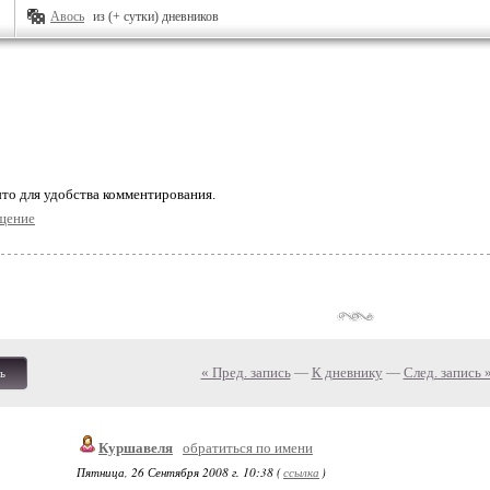
Авось
из (+ сутки) дневников
то для удобства комментирования.
щение
« Пред. запись
—
К дневнику
—
След. запись 
ь
Куршавеля
обратиться по имени
Пятница, 26 Сентября 2008 г. 10:38 (
ссылка
)