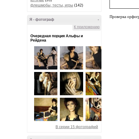
котячье
(35)
флешмобы, тесты, игры
(142)
Проверка орфог
Я - фотограф
-
К приложению
Очередная порция Альфы и
Рейдена
В серии 15 фотографий