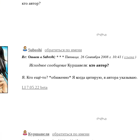
кто автор?
Suboshi
обратиться по имени
Re: Ответ в Suboshi; * * *
Пятница, 26 Сентября 2008 г. 10:41 (
ссылка
)
Исходное сообщение
Куршавеля:
кто автор?
Я. Кто ещё-то? *обиженно* Я когда цитирую, я автора указываю.
LI 7.05.22 beta
Куршавеля
обратиться по имени