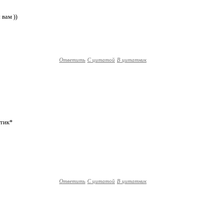
 вам ))
Ответить
С цитатой
В цитатник
стик*
Ответить
С цитатой
В цитатник