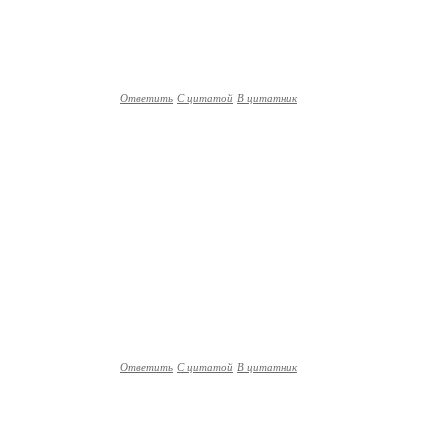
Ответить
С цитатой
В цитатник
Ответить
С цитатой
В цитатник