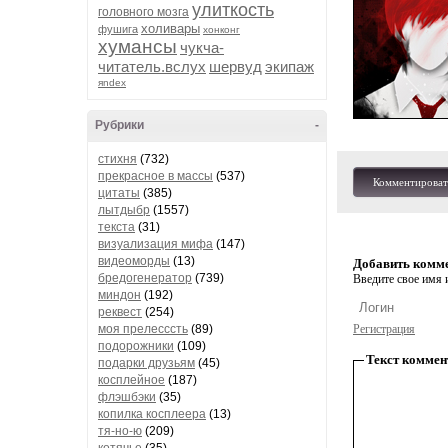
улиткость
головного мозга
холивары
фушига
хонконг
хумансы
чукча-
читатель.вслух
шервуд
экипаж
яndex
Рубрики
-
стихня
(732)
прекрасное в массы
(537)
Комментироват
цитаты
(385)
лытдыбр
(1557)
текста
(31)
визуализация мифа
(147)
видеоморды
(13)
Добавить комм
бредогенератор
(739)
Введите свое имя и
миндон
(192)
реквест
(254)
моя прелесссть
(89)
Регистрация
подорожники
(109)
Текст коммен
подарки друзьям
(45)
косплейное
(187)
флэшбэки
(35)
копилка косплеера
(13)
тя-но-ю
(209)