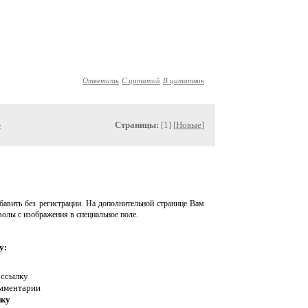
Ответить
С цитатой
В цитатник
»
Страницы:
[1] [
Новые
]
авить без регистрации. На дополнительной странице Вам
волы с изображения в специальное поле.
у:
 ссылку
омментарии
нку