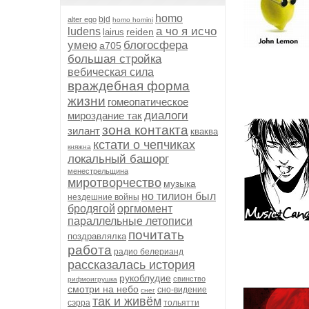
homo
bjd
alter ego
homo homini
а чо я исчо
ludens
reiden
lairus
умею
блогосфера
а705
большая стройка
вебическая сила
враждебная форма
жизни
гомеопатическое
диалоги
мироздание так
зона контакта
зилант
кваква
кстати о чепчиках
княжна
локальный башорг
менестрельщина
миротворчество
музыка
но тилион был
нездешние войны
бродягой
оргмомент
параллельные летописи
почитать
поздравлялка
работа
радио белерианд
рассказалась история
рукоблудие
свинство
рифмоигрушка
смотри на небо
сно-видение
снег
так и живём
сэрра
тольятти