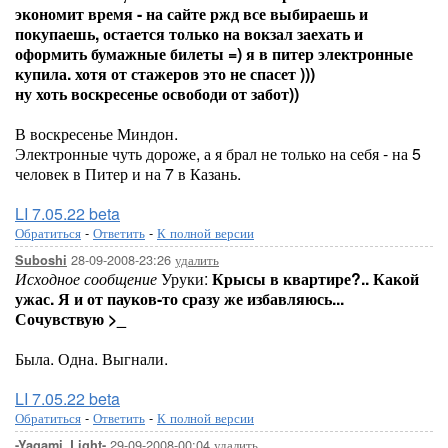
экономит время - на сайте ржд все выбираешь и
покупаешь, остается только на вокзал заехать и
оформить бумажные билеты =) я в питер электронные
купила. хотя от стажеров это не спасет )))
ну хоть воскресенье освободи от забот))
В воскресенье Миндон.
Электронные чуть дороже, а я брал не только на себя - на 5
человек в Питер и на 7 в Казань.
LI 7.05.22 beta
Обратиться
-
Ответить
-
К полной версии
28-09-2008-23:26
удалить
Suboshi
Исходное сообщение
Уруки:
Крысы в квартире?.. Какой
ужас. Я и от пауков-то сразу же избавляюсь...
Сочувствую >_
Была. Одна. Выгнали.
LI 7.05.22 beta
Обратиться
-
Ответить
-
К полной версии
29-09-2008-00:04
удалить
-Yagami_Light-