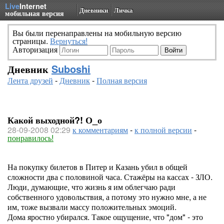
Live
Internet
Дневники
Личка
мобильная версия
Вы были перенаправлены на мобильную версию
страницы.
Вернуться!
Авторизация
Дневник
Suboshi
Лента друзей
-
Дневник
-
Полная версия
Какой выходной?! О_о
28-09-2008 02:29
к комментариям
-
к полной версии
-
понравилось!
На покупку билетов в Питер и Казань убил в общей
сложности два с половиной часа. Стажёры на кассах - ЗЛО.
Люди, думающие, что жизнь я им облегчаю ради
собственного удовольствия, а потому это нужно мне, а не
им, тоже вызвали массу положительных эмоций.
Дома яростно убирался. Такое ощущение, что "дом" - это