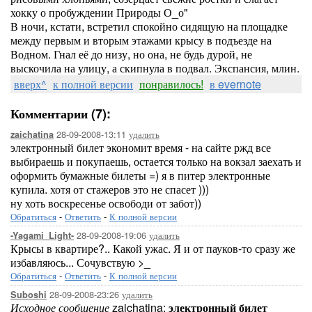
хокку о пробуждении Природы О_о"
В ночи, кстати, встретил спокойно сидящую на площадке
между первым и вторым этажами крысу в подъезде на
Водном. Гнал её до низу, но она, не будь дурой, не
выскочила на улицу, а скипнула в подвал. Экспансия, млин.
вверх^
к полной версии
понравилось!
в evernote
Комментарии (7):
28-09-2008-13:11
удалить
zaichatina
электронный билет экономит время - на сайте ржд все
выбираешь и покупаешь, остается только на вокзал заехать и
оформить бумажные билеты =) я в питер электронные
купила. хотя от стажеров это не спасет )))
ну хоть воскресенье освободи от забот))
Обратиться
-
Ответить
-
К полной версии
28-09-2008-19:06
удалить
-Yagami_Light-
Крысы в квартире?.. Какой ужас. Я и от пауков-то сразу же
избавляюсь... Сочувствую >_
Обратиться
-
Ответить
-
К полной версии
28-09-2008-23:26
удалить
Suboshi
Исходное сообщение
zaichatina:
электронный билет