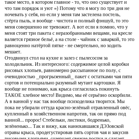
такое место, в котором главное - то, что оно существует и
что там порядок и уют =) Потому что я могу по три дня не
ночевать у себя, но если у меня там застелена постель,
стёрта пыль, и вообще - чистота и полный фэншуй, то это
меня совершенно не тревожит. А вот если я помню, что у
меня стоят три пакета с неразобранными вещами, на кресле
валяется грязное бельё, а на столе - чайник с заваркой, то это
равноценно натёртой пятке - не смертельно, но ходить
мешает.
Отодвинул стол на кухне и залез с пылесосом за
холодильник. Из интересного: содержимое целой коробки
рисовых хлопьев, равномерно рассыпанное по полу, с
очевидностью _прогрызенный_ пакет с остатками чая пяти
сортов и потенциально разумный мутант картошки. Я
вообще не понимаю, как крыса согласилась покинуть
ТАКОЕ хлебное место! Видимо, мы её серьёзно оскорбили.
А в ванной у нас так вообще психоделика творится. Мы
пока не убирали оттуда красно-зелёный отравленный овёс,
купленный в хозяйственном напротив, так он прямо под
ванной... пророс! Стебельки, листики, бодренько,
зелёненько... Так и вижу, как нанюхавшаяся ДЭЗовской
отравы крыса, продегустировав пять сортов чая и закусив
рисовыми хлопьями, созерцает свежие ростки и слагает