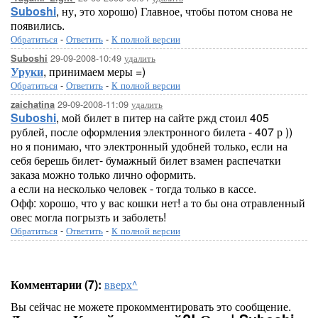
Suboshi
, ну, это хорошо) Главное, чтобы потом снова не
появились.
Обратиться
-
Ответить
-
К полной версии
29-09-2008-10:49
удалить
Suboshi
Уруки
, принимаем меры =)
Обратиться
-
Ответить
-
К полной версии
29-09-2008-11:09
удалить
zaichatina
Suboshi
, мой билет в питер на сайте ржд стоил 405
рублей, после оформления электронного билета - 407 р ))
но я понимаю, что электронный удобней только, если на
себя берешь билет- бумажный билет взамен распечатки
заказа можно только лично оформить.
а если на несколько человек - тогда только в кассе.
Офф: хорошо, что у вас кошки нет! а то бы она отравленный
овес могла погрызть и заболеть!
Обратиться
-
Ответить
-
К полной версии
Комментарии (7):
вверх^
Вы сейчас не можете прокомментировать это сообщение.