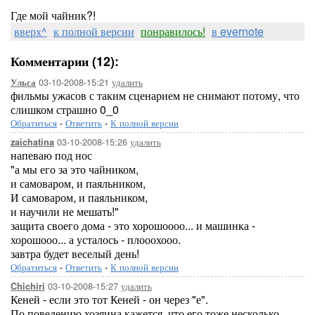
Где мой чайник?!
вверх^
к полной версии
понравилось!
в evernote
Комментарии (12):
03-10-2008-15:21
удалить
Ульса
фильмы ужасов с таким сценарием не снимают потому, что
слишком страшно 0_0
Обратиться
-
Ответить
-
К полной версии
03-10-2008-15:26
удалить
zaichatina
напеваю под нос
"а мы его за это чайником,
и самоваром, и паяльником,
И самоваром, и паяльником,
и научили не мешать!"
защита своего дома - это хорошоооо... и машинка -
хорошооо... а усталось - плооохооо.
завтра будет веселый день!
Обратиться
-
Ответить
-
К полной версии
03-10-2008-15:27
удалить
Chichiri
Кеней - если это тот Кеней - он через "е".
По поведению хозяина кажется, что его тоже несколько