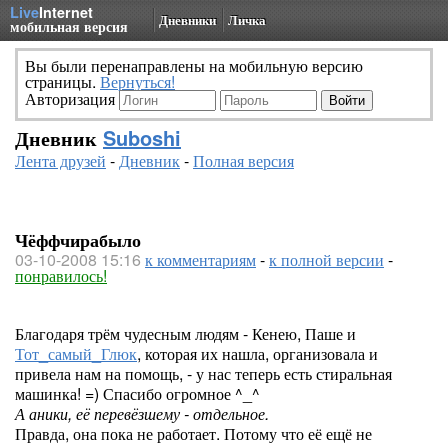
Live
Internet
Дневники
Личка
мобильная версия
Вы были перенаправлены на мобильную версию
страницы.
Вернуться!
Авторизация
Дневник
Suboshi
Лента друзей
-
Дневник
-
Полная версия
Чёффчирабыло
03-10-2008 15:16
к комментариям
-
к полной версии
-
понравилось!
Благодаря трём чудесным людям - Кенею, Паше и
Тот_самый_Глюк
, которая их нашла, организовала и
привела нам на помощь, - у нас теперь есть стиральная
машинка! =) Спасибо огромное ^_^
А аники, её перевёзшему - отдельное.
Правда, она пока не работает. Потому что её ещё не