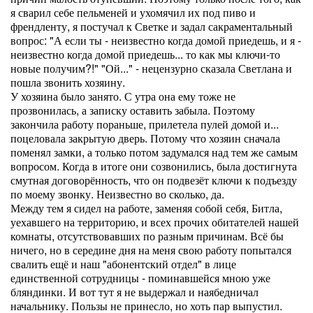
я сварил себе пельменей и ухомячил их под пиво и
френдленту, я постучал к Светке и задал сакраментальный
вопрос: "А если ты - неизвестно когда домой приедешь, и я -
неизвестно когда домой приедешь... то как мы ключи-то
новые получим?!" "Ой..." - нецензурно сказала Светлана и
пошла звонить хозяину.
У хозяина было занято. С утра она ему тоже не
прозвонилась, а записку оставить забыла. Поэтому
закончила работу пораньше, прилетела пулей домой и...
поцеловала закрытую дверь. Потому что хозяин сначала
поменял замки, а только потом задумался над тем же самым
вопросом. Когда в итоге они созвонились, была достигнута
смутная договорённость, что он подвезёт ключи к подъезду
по моему звонку. Неизвестно во сколько, да.
Между тем я сидел на работе, заменяя собой себя, Битла,
уехавшего на территорию, и всех прочих обитателей нашей
комнаты, отсутствовавших по разным причинам. Всё бы
ничего, но в середине дня на меня свою работу попытался
свалить ещё и наш "абонентский отдел" в лице
единственной сотрудницы - поминавшейся мною уже
бляндинки. И вот тут я не выдержал и наябедничал
начальнику. Пользы не принесло, но хоть пар выпустил.