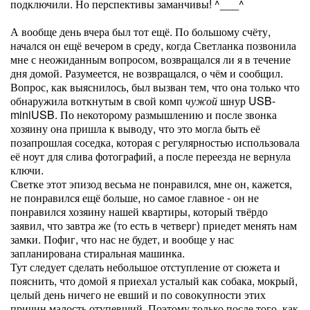
подключили. Но перспективы заманчивы! ^___^
А вообще день вчера был тот ещё. По большому счёту,
начался он ещё вечером в среду, когда Светланка позвонила
мне с неожиданным вопросом, возвращался ли я в течение
дня домой. Разумеется, не возвращался, о чём и сообщил.
Вопрос, как выяснилось, был вызван тем, что она только что
обнаружила воткнутым в свой комп
чужой
шнур USB-
miniUSB. По некоторому размышлению и после звонка
хозяину она пришла к выводу, что это могла быть её
позапрошлая соседка, которая с регулярностью использовала
её ноут для слива фотографий, а после переезда не вернула
ключи.
Светке этот эпизод весьма не понравился, мне он, кажется,
не понравился ещё больше, но самое главное - он не
понравился хозяину нашей квартиры, который твёрдо
заявил, что завтра же (то есть в четверг) приедет менять нам
замки. Пофиг, что нас не будет, и вообще у нас
запланирована стиральная машинка.
Тут следует сделать небольшое отступление от сюжета и
пояснить, что домой я приехал усталый как собака, мокрый,
целый день ничего не евший и по совокупности этих
причин малость отупевший. Поэтому только после того, как