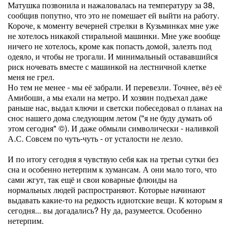
Матушка позвонила и нажаловалась на температуру за 38,
сообщив попутно, что это не помешает ей выйти на работу.
Короче, к моменту вечерней стрелки в Кузьминках мне уже
не хотелось никакой стиральной машинки. Мне уже вообще
ничего не хотелось, кроме как попасть домой, залезть под
одеяло, и чтобы не трогали. И минимальный остававшийся
риск ночевать вместе с машинкой на лестничной клетке
меня не грел.
Но тем не менее - мы её забрали. И перевезли. Точнее, вёз её
Амибоши, а мы ехали на метро. И хозяин подъехал даже
раньше нас, выдал ключи и светски побеседовал о планах на
снос нашего дома следующим летом ("я не буду думать об
этом сегодня" ©). И даже обмыли символически - наливкой
А.С. Совсем по чуть-чуть - от усталости не лезло.
И по итогу сегодня я чувствую себя как на третьи сутки без
сна и особенно нетерпим к хумансам. А они мало того, что
сами жгут, так ещё и свои коварные флюиды на
нормальных людей распространяют. Которые начинают
выдавать какие-то на редкость идиотские вещи. К которым я
сегодня... вы догадались? Ну да, разумеется. Особенно
нетерпим.