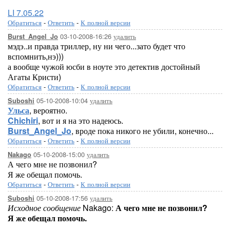
LI 7.05.22
Обратиться
-
Ответить
-
К полной версии
03-10-2008-16:26
удалить
Burst_Angel_Jo
мэдэ..и правда триллер, ну ни чего...зато будет что
вспомнить,нэ)))
а вообще чужой юсби в ноуте это детектив достойный
Агаты Кристи)
Обратиться
-
Ответить
-
К полной версии
05-10-2008-10:04
удалить
Suboshi
Ульса
, вероятно.
Chichiri
, вот и я на это надеюсь.
Burst_Angel_Jo
, вроде пока никого не убили, конечно...
Обратиться
-
Ответить
-
К полной версии
05-10-2008-15:00
удалить
Nakago
А чего мне не позвонил?
Я же обещал помочь.
Обратиться
-
Ответить
-
К полной версии
05-10-2008-17:56
удалить
Suboshi
Исходное сообщение
Nakago:
А чего мне не позвонил?
Я же обещал помочь.