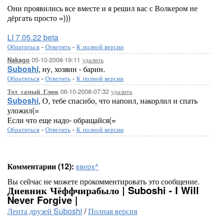
Они проявились все вместе и я решил вас с Волкером не
дёргать просто =)))
LI 7.05.22 beta
Обратиться
-
Ответить
-
К полной версии
05-10-2008-19:11
удалить
Nakago
Suboshi
, ну, хозяин - барин.
Обратиться
-
Ответить
-
К полной версии
06-10-2008-07:32
удалить
Тот_самый_Глюк
Suboshi
, О, тебе спасибо, что напоил, накорлил и спать
уложил(=
Если что еще надо- обращайся(=
Обратиться
-
Ответить
-
К полной версии
Комментарии (12):
вверх^
Вы сейчас не можете прокомментировать это сообщение.
Дневник Чёффчирабыло | Suboshi - I Will
Never Forgive |
Лента друзей Suboshi
/
Полная версия