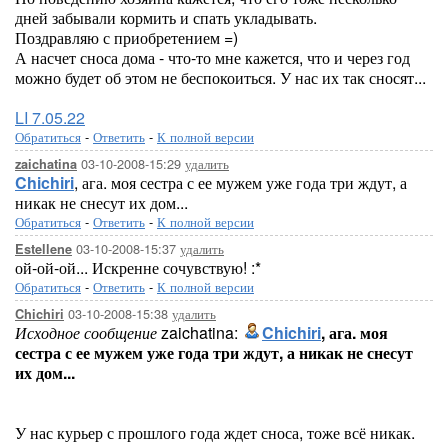
дней забывали кормить и спать укладывать.
Поздравляю с приобретением =)
А насчет сноса дома - что-то мне кажется, что и через год
можно будет об этом не беспокоиться. У нас их так сносят...
LI 7.05.22
Обратиться
-
Ответить
-
К полной версии
03-10-2008-15:29
удалить
zaichatina
Chichiri
, ага. моя сестра с ее мужем уже года три ждут, а
никак не снесут их дом...
Обратиться
-
Ответить
-
К полной версии
03-10-2008-15:37
удалить
Estellene
ой-ой-ой... Искренне сочувствую! :*
Обратиться
-
Ответить
-
К полной версии
03-10-2008-15:38
удалить
Chichiri
Исходное сообщение
zaichatina:
Chichiri
, ага. моя
сестра с ее мужем уже года три ждут, а никак не снесут
их дом...
У нас курьер с прошлого года ждет сноса, тоже всё никак.