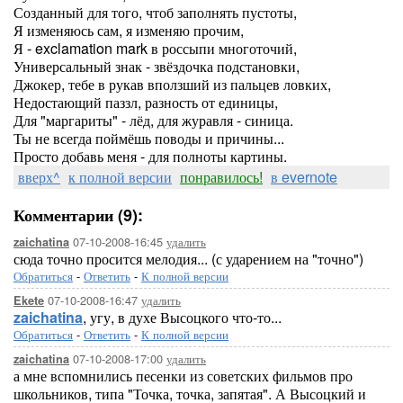
Созданный для того, чтоб заполнять пустоты,
Я изменяюсь сам, я изменяю прочим,
Я - exclamation mark в россыпи многоточий,
Универсальный знак - звёздочка подстановки,
Джокер, тебе в рукав вползший из пальцев ловких,
Недостающий паззл, разность от единицы,
Для "маргариты" - лёд, для журавля - синица.
Ты не всегда поймёшь поводы и причины...
Просто добавь меня - для полноты картины.
вверх^
к полной версии
понравилось!
в evernote
Комментарии (9):
07-10-2008-16:45
удалить
zaichatina
сюда точно просится мелодия... (с ударением на "точно")
Обратиться
-
Ответить
-
К полной версии
07-10-2008-16:47
удалить
Ekete
zaichatina
, угу, в духе Высоцкого что-то...
Обратиться
-
Ответить
-
К полной версии
07-10-2008-17:00
удалить
zaichatina
а мне вспомнились песенки из советских фильмов про
школьников, типа "Точка, точка, запятая". А Высоцкий и