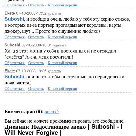
Обратиться
-
Ответить
-
К полной версии
07-10-2008-17:32
удалить
Ekete
Suboshi
, и вообще я очень люблю у тебя эту серию стихов,
в которых из-за портьер проглядывают королевы, карты,
джокер, шут... Просто по ощущению люблю:)
Обратиться
-
Ответить
-
К полной версии
07-10-2008-18:31
удалить
Suboshi
Ха, а я этот мотив у себя в постоянных и не отследил
*смеётся* А-а-а, меня посчитали!
Обратиться
-
Ответить
-
К полной версии
07-10-2008-19:26
удалить
Ekete
Suboshi
, они не то чтобы постоянные, но периодически
появляются:)
Обратиться
-
Ответить
-
К полной версии
Комментарии (9):
вверх^
Вы сейчас не можете прокомментировать это сообщение.
Дневник Недостающее звено | Suboshi - I
Will Never Forgive |