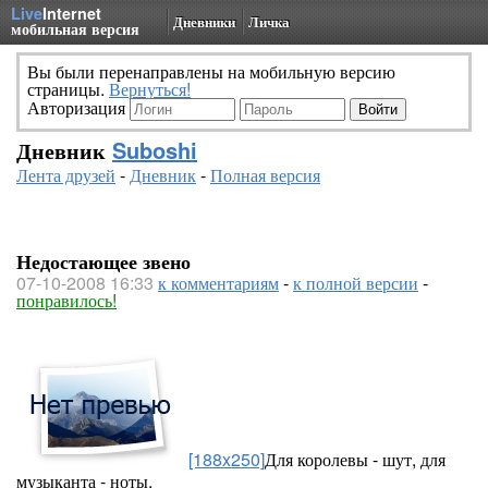
Live
Internet
Дневники
Личка
мобильная версия
Вы были перенаправлены на мобильную версию
страницы.
Вернуться!
Авторизация
Дневник
Suboshi
Лента друзей
-
Дневник
-
Полная версия
Недостающее звено
07-10-2008 16:33
к комментариям
-
к полной версии
-
понравилось!
[188x250]
Для королевы - шут, для
музыканта - ноты,