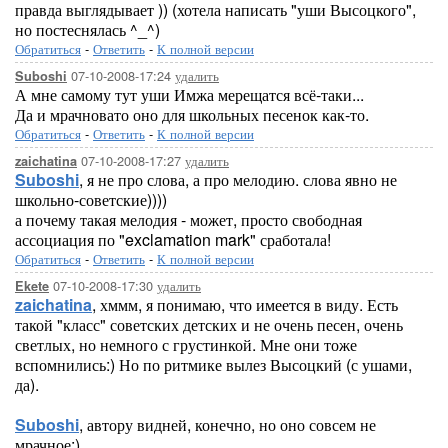
правда выглядывает )) (хотела написать "уши Высоцкого",
но постеснялась ^_^)
Обратиться
-
Ответить
-
К полной версии
07-10-2008-17:24
удалить
Suboshi
А мне самому тут уши Имжа мерещатся всё-таки...
Да и мрачновато оно для школьных песенок как-то.
Обратиться
-
Ответить
-
К полной версии
07-10-2008-17:27
удалить
zaichatina
Suboshi
, я не про слова, а про мелодию. слова явно не
школьно-советские))))
а почему такая мелодия - может, просто свободная
ассоциация по "exclamation mark" сработала!
Обратиться
-
Ответить
-
К полной версии
07-10-2008-17:30
удалить
Ekete
zaichatina
, хммм, я понимаю, что имеется в виду. Есть
такой "класс" советских детских и не очень песен, очень
светлых, но немного с грустинкой. Мне они тоже
вспомнились:) Но по ритмике вылез Высоцкий (с ушами,
да).
Suboshi
, автору видней, конечно, но оно совсем не
мрачное:)