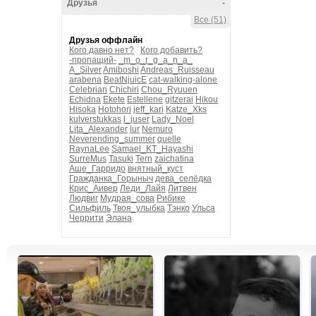
Друзья
-
Все (51)
Друзья оффлайн
Кого давно нет?
Кого добавить?
-пропащий-
_m_o_r_g_a_n_a_
A_Silver
Amiboshi
Andreas_Ruisseau
arabena
BeatNjuicE
cat-walking-alone
Celebrian
Chichiri
Chou_Ryuuen
Echidna
Ekete
Estellene
gitzerai
Hikou
Hisoka
Hotohori
jeff_kari
Katze_Xks
kulverstukkas
l_juser
Lady_Noel
Lita_Alexander
lur
Nemuro
Neverending_summer
quelle
RaynaLee
Samael_KT_Hayashi
SurreMus
Tasuki
Tern
zaichatina
Аше_Гарридо
внятный_куст
Гражданка_Горыныч
дева_селёдка
Крис_Аивер
Леди_Лайя
Литвен
Людвиг
Мудрая_сова
Рибике
Сильфиль
Твоя_улыбка
Тэнко
Ульса
Черрити
Элана