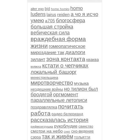
homo
bjd
alter ego
homo homini
а чо я исчо
ludens
reiden
lairus
умею
блогосфера
а705
большая стройка
вебическая сила
враждебная форма
жизни
гомеопатическое
диалоги
мироздание так
зона контакта
зилант
кваква
кстати о чепчиках
княжна
локальный башорг
менестрельщина
миротворчество
музыка
но тилион был
нездешние войны
бродягой
оргмомент
параллельные летописи
почитать
поздравлялка
работа
радио белерианд
рассказалась история
рукоблудие
свинство
рифмоигрушка
смотри на небо
сно-видение
снег
так и живём
сэрра
тольятти