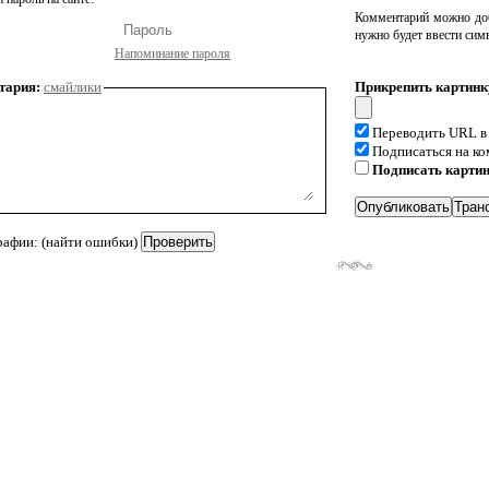
Комментарий можно доб
нужно будет ввести сим
Напоминание пароля
тария:
смайлики
Прикрепить картинк
Переводить URL в
Подписаться на к
Подписать карти
рафии: (найти ошибки)