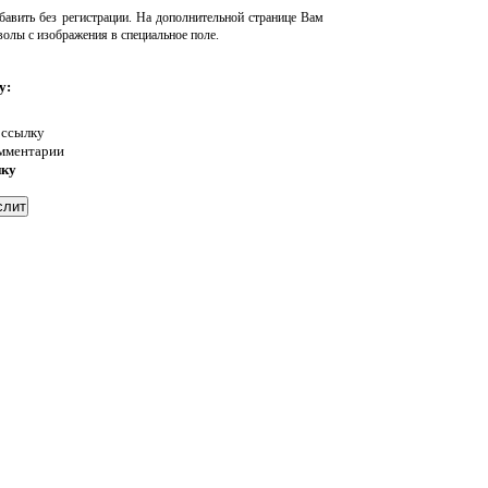
авить без регистрации. На дополнительной странице Вам
волы с изображения в специальное поле.
у:
 ссылку
омментарии
нку