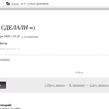
Авось
из (+ сутки) дневников
 СДЕЛАЛИ =)
ря 2008 г. 20:20
+ в цитатник
итер.
явно короче =)
ожники
« Пред. запись
—
К дневнику
—
След. запись 
ь
ентарий:
 пароль на сайте: