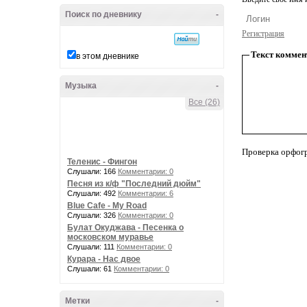
Поиск по дневнику
-
Регистрация
Текст коммен
в этом дневнике
Музыка
-
Все (26)
Проверка орфог
Теленис - Фингон
Слушали: 166
Комментарии: 0
Песня из к/ф "Последний дюйм"
Слушали: 492
Комментарии: 6
Blue Cafe - My Road
Слушали: 326
Комментарии: 0
Булат Окуджава - Песенка о
московском муравье
Слушали: 111
Комментарии: 0
Курара - Нас двое
Слушали: 61
Комментарии: 0
Метки
-