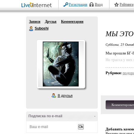
Регистрация
Вход
Рейтинги
Записи
Друзья
Комментарии
Suboshi
МЫ ЭТО
Суббота, 25 Октяб
Мы прошли БГ-П
Но трасса у них 
Рубрики:
подор
В друзья
Комментироват
Подписка по e-mail
-
Добавить комм
Введите свое имя и