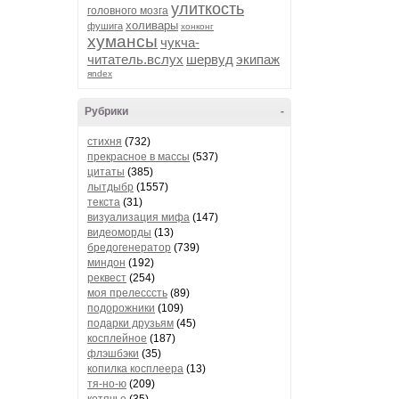
улиткость
головного мозга
холивары
фушига
хонконг
хумансы
чукча-
читатель.вслух
шервуд
экипаж
яndex
Рубрики
-
стихня
(732)
прекрасное в массы
(537)
цитаты
(385)
лытдыбр
(1557)
текста
(31)
визуализация мифа
(147)
видеоморды
(13)
бредогенератор
(739)
миндон
(192)
реквест
(254)
моя прелесссть
(89)
подорожники
(109)
подарки друзьям
(45)
косплейное
(187)
флэшбэки
(35)
копилка косплеера
(13)
тя-но-ю
(209)