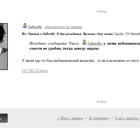
Suboshi
обратиться по имени
Re: Ответ в Suboshi; О дне рожденья. Важное (для меня)
Среда, 29 Октябр
Исходное сообщение
Ульса:
Suboshi
, у меня вебманевск
совсем не удобно, тогда заведу яндекс
У меня где-то был вебманевский кошелёк... если я вспомню от него 
LI 7.05.22 beta
« Пред. запись
—
К дневнику
—
След. запись 
ь