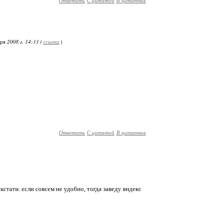
Ответить
С цитатой
В цитатник
я 2008 г. 14:33 (
ссылка
)
Ответить
С цитатой
В цитатник
кстати. если совсем не удобно, тогда заведу яндекс