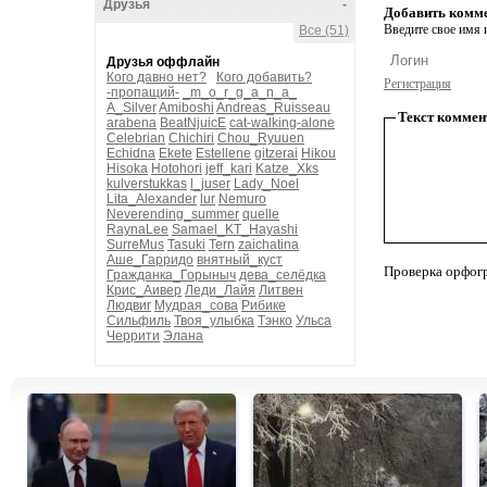
Друзья
-
Добавить комм
Введите свое имя и
Все (51)
Друзья оффлайн
Кого давно нет?
Кого добавить?
Регистрация
-пропащий-
_m_o_r_g_a_n_a_
A_Silver
Amiboshi
Andreas_Ruisseau
Текст коммен
arabena
BeatNjuicE
cat-walking-alone
Celebrian
Chichiri
Chou_Ryuuen
Echidna
Ekete
Estellene
gitzerai
Hikou
Hisoka
Hotohori
jeff_kari
Katze_Xks
kulverstukkas
l_juser
Lady_Noel
Lita_Alexander
lur
Nemuro
Neverending_summer
quelle
RaynaLee
Samael_KT_Hayashi
SurreMus
Tasuki
Tern
zaichatina
Аше_Гарридо
внятный_куст
Проверка орфог
Гражданка_Горыныч
дева_селёдка
Крис_Аивер
Леди_Лайя
Литвен
Людвиг
Мудрая_сова
Рибике
Сильфиль
Твоя_улыбка
Тэнко
Ульса
Черрити
Элана