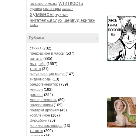
улиткость
головного мозга
холивары
фушига
хонконг
хумансы
чукча-
читатель.вслух
шервуд
экипаж
яndex
Рубрики
-
стихня
(732)
прекрасное в массы
(537)
цитаты
(385)
лытдыбр
(1557)
текста
(31)
визуализация мифа
(147)
видеоморды
(13)
бредогенератор
(739)
миндон
(192)
реквест
(254)
моя прелесссть
(89)
подорожники
(109)
подарки друзьям
(45)
косплейное
(187)
флэшбэки
(35)
копилка косплеера
(13)
тя-но-ю
(209)