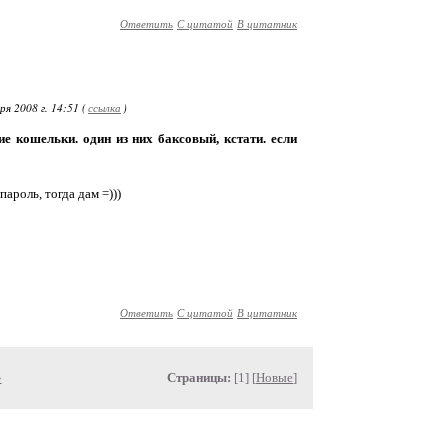
Ответить
С цитатой
В цитатник
я 2008 г. 14:51 (
ссылка
)
ие кошельки. один из них баксовый, кстати. если
пароль, тогда дам =)))
Ответить
С цитатой
В цитатник
»
Страницы:
[1] [
Новые
]