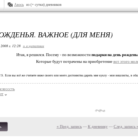
Авось
из (+ сутки) дневников
РОЖДЕНЬЯ. ВАЖНОЕ (ДЛЯ МЕНЯ)
 2008 г. 12:28
+ в цитатник
Итак, я решился. Посему - по возможности
подарки на день рожде
Которые будут потрачены на приобретение
вот этого мол
.S. Если вы всё же считаете ниже своего или моего достоинства дарить мне куклу - мои вишлисты, в общ
елесссть
нт
« Пред. запись
—
К дневнику
—
След. запись 
ь