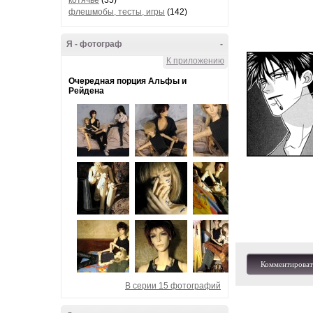
котячье
(35)
флешмобы, тесты, игры
(142)
Я - фотограф
-
К приложению
Очередная порция Альфы и
Рейдена
Комментироват
В серии 15 фотографий