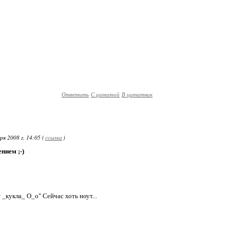
Ответить
С цитатой
В цитатник
я 2008 г. 14:05 (
ссылка
)
нием ;-)
_кукла_ О_о" Сейчас хоть ноут...