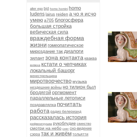
homo
bjd
alter ego
homo homini
а чо я исчо
ludens
reiden
lairus
умею
блогосфера
а705
большая стройка
вебическая сила
враждебная форма
жизни
гомеопатическое
диалоги
мироздание так
зона контакта
зилант
кваква
кстати о чепчиках
княжна
локальный башорг
менестрельщина
миротворчество
музыка
но тилион был
нездешние войны
бродягой
оргмомент
параллельные летописи
почитать
поздравлялка
работа
радио белерианд
рассказалась история
рукоблудие
свинство
рифмоигрушка
смотри на небо
сно-видение
снег
так и живём
сэрра
тольятти