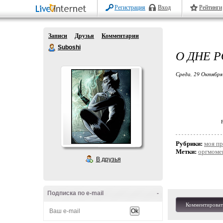
Регистрация
Вход
Рейтинги
Записи
Друзья
Комментарии
Suboshi
О ДНЕ 
Среда, 29 Октября
P
Рубрики:
моя пр
Метки:
оргмоме
В друзья
Подписка по e-mail
-
Комментироват