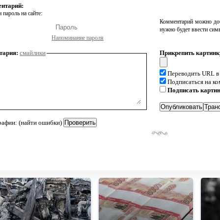
ентарий:
 пароль на сайте:
Комментарий можно доб
нужно будет ввести сим
Напоминание пароля
тария:
смайлики
Прикрепить картинк
Переводить URL в
Подписаться на к
Подписать карти
рафии: (найти ошибки)