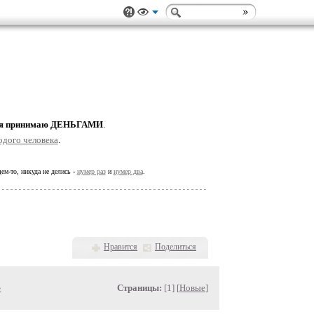
нья принимаю ДЕНЬГАМИ
.
одого человека
.
ем-то, никуда не делись -
нумер раз
и
нумер два
.
Нравится
Поделиться
»
Страницы:
[1] [
Новые
]