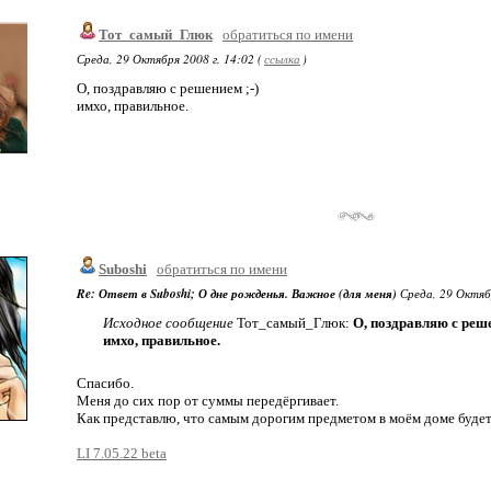
Тот_самый_Глюк
обратиться по имени
Среда, 29 Октября 2008 г. 14:02 (
ссылка
)
О, поздравляю с решением ;-)
имхо, правильное.
Suboshi
обратиться по имени
Re: Ответ в Suboshi; О дне рожденья. Важное (для меня)
Среда, 29 Октябр
Исходное сообщение
Тот_самый_Глюк:
О, поздравляю с реше
имхо, правильное.
Спасибо.
Меня до сих пор от суммы передёргивает.
Как представлю, что самым дорогим предметом в моём доме будет 
LI 7.05.22 beta