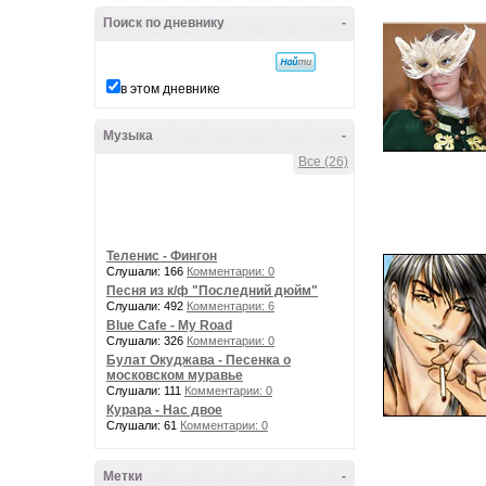
Поиск по дневнику
-
в этом дневнике
Музыка
-
Все (26)
Теленис - Фингон
Слушали: 166
Комментарии: 0
Песня из к/ф "Последний дюйм"
Слушали: 492
Комментарии: 6
Blue Cafe - My Road
Слушали: 326
Комментарии: 0
Булат Окуджава - Песенка о
московском муравье
Слушали: 111
Комментарии: 0
Курара - Нас двое
Слушали: 61
Комментарии: 0
Метки
-