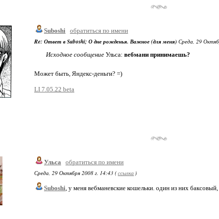
Suboshi
обратиться по имени
Re: Ответ в Suboshi; О дне рожденья. Важное (для меня)
Среда, 29 Октябр
Исходное сообщение
Ульса:
вебмани принимаешь?
Может быть, Яндекс-деньги? =)
LI 7.05.22 beta
Ульса
обратиться по имени
Среда, 29 Октября 2008 г. 14:43 (
ссылка
)
Suboshi
, у меня вебманевские кошельки. один из них баксовый, 