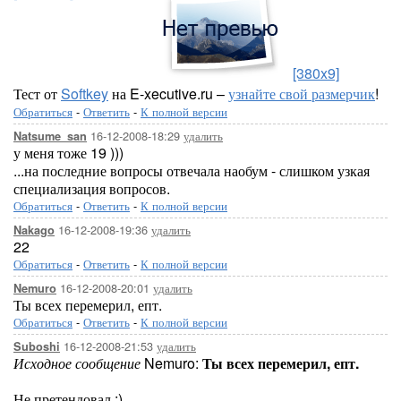
[380x9]
Тест от
Softkey
на E-xecutive.ru –
узнайте свой размерчик
!
Обратиться
-
Ответить
-
К полной версии
16-12-2008-18:29
удалить
Natsume_san
у меня тоже 19 )))
...на последние вопросы отвечала наобум - слишком узкая
специализация вопросов.
Обратиться
-
Ответить
-
К полной версии
16-12-2008-19:36
удалить
Nakago
22
Обратиться
-
Ответить
-
К полной версии
16-12-2008-20:01
удалить
Nemuro
Ты всех перемерил, епт.
Обратиться
-
Ответить
-
К полной версии
16-12-2008-21:53
удалить
Suboshi
Исходное сообщение
Nemuro:
Ты всех перемерил, епт.
Не претендовал ;)