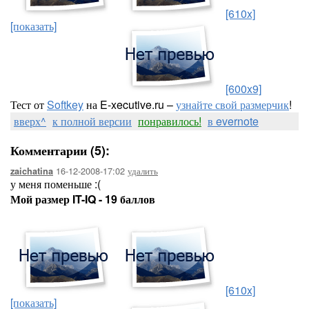
[610x]
[показать]
[600x9]
Тест от
Softkey
на E-xecutive.ru –
узнайте свой размерчик
!
вверх^
к полной версии
понравилось!
в evernote
Комментарии (5):
16-12-2008-17:02
удалить
zaichatina
у меня поменьше :(
Мой размер IT-IQ - 19 баллов
[610x]
[показать]