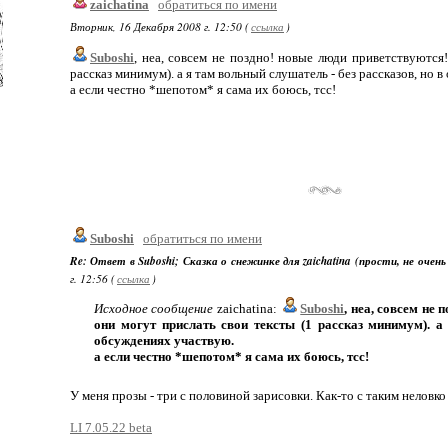
zaichatina
обратиться по имени
Вторник, 16 Декабря 2008 г. 12:50 (
ссылка
)
Suboshi
, неа, совсем не поздно! новые люди приветствуются
рассказ минимум). а я там вольный слушатель - без рассказов, но 
а если честно *шепотом* я сама их боюсь, тсс!
Suboshi
обратиться по имени
Re: Ответ в Suboshi; Сказка о снежинке для zaichatina (прости, не очень
г. 12:56 (
ссылка
)
Исходное сообщение
zaichatina:
Suboshi
, неа, совсем не
они могут прислать свои тексты (1 рассказ минимум). а
обсуждениях участвую.
а если честно *шепотом* я сама их боюсь, тсс!
У меня прозы - три с половиной зарисовки. Как-то с таким неловко
LI 7.05.22 beta