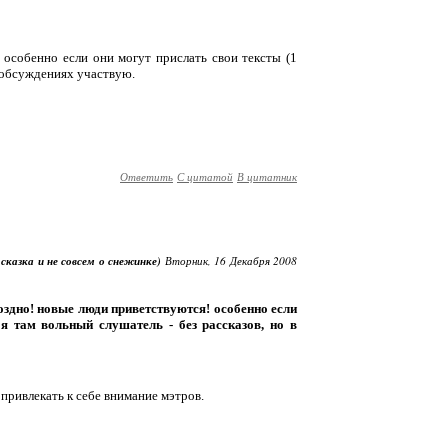
! особенно если они могут прислать свои тексты (1
в обсуждениях участвую.
Ответить
С цитатой
В цитатник
 сказка и не совсем о снежинке)
Вторник, 16 Декабря 2008
 поздно! новые люди приветствуются! особенно если
 я там вольный слушатель - без рассказов, но в
 привлекать к себе внимание мэтров.