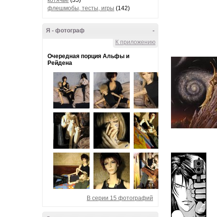
котячье
(35)
флешмобы, тесты, игры
(142)
Я - фотограф
-
К приложению
Очередная порция Альфы и
Рейдена
В серии 15 фотографий