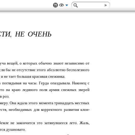
ТИ, НЕ ОЧЕНЬ
 куча вещей, о которых обычно знают независимо от
если бы не отсутствие этого абсолютно бесполезного
 и не тает большая красивая снежинка.
 поглядывая на часы. Герда опаздывала. Наконец с
-то на краю ледяного поля армия снежных зверей
в роз.
амеру. Она ждала этого момента тринадцать местных
ств, необходимых для корректного развития клон-
емле не закончится это затянувшееся лето. Жаль,
тся душновато.