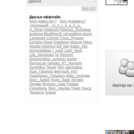
Друзья
-
Все (51)
Друзья оффлайн
Кого давно нет?
Кого добавить?
-пропащий-
_m_o_r_g_a_n_a_
A_Silver
Amiboshi
Andreas_Ruisseau
arabena
BeatNjuicE
cat-walking-alone
Celebrian
Chichiri
Chou_Ryuuen
Echidna
Ekete
Estellene
gitzerai
Hikou
Hisoka
Hotohori
jeff_kari
Katze_Xks
kulverstukkas
l_juser
Lady_Noel
Lita_Alexander
lur
Nemuro
Neverending_summer
quelle
RaynaLee
Samael_KT_Hayashi
SurreMus
Tasuki
Tern
zaichatina
Аше_Гарридо
внятный_куст
Гражданка_Горыныч
дева_селёдка
Крис_Аивер
Леди_Лайя
Литвен
Людвиг
Мудрая_сова
Рибике
Сильфиль
Твоя_улыбка
Тэнко
Ульса
Черрити
Элана