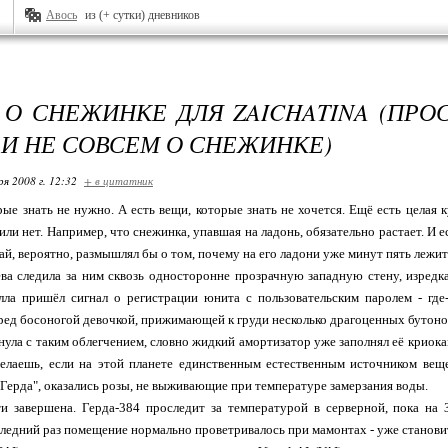
Авось
из (+ сутки) дневников
 О СНЕЖИНКЕ ДЛЯ ZAICHATINA (ПРОС
 И НЕ СОВСЕМ О СНЕЖИНКЕ)
ря 2008 г. 12:32
+ в цитатник
рые знать не нужно. А есть вещи, которые знать не хочется. Ещё есть целая
 или нет. Например, что снежинка, упавшая на ладонь, обязательно растает. И 
ай, вероятно, размышлял бы о том, почему на его ладони уже минут пять лежит
а следила за ним сквозь односторонне прозрачную западную стену, изредка
лла пришёл сигнал о регистрации юнита с пользовательским паролем - где
ред босоногой девочкой, прижимающей к груди несколько драгоценных бутоно
нула с таким облегчением, словно жидкий амортизатор уже заполнял её криок
делаешь, если на этой планете единственным естественным источником веще
"Герда", оказались розы, не выживающие при температуре замерзания воды.
и завершена. Герда-384 проследит за температурой в серверной, пока на З
следний раз помещение нормально проветривалось при мамонтах - уже станови