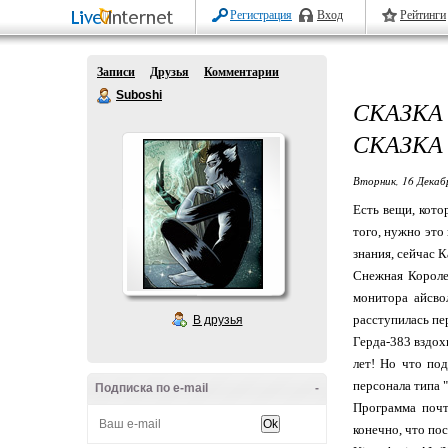
Регистрация
Вход
Рейтинги
Записи
Друзья
Комментарии
Suboshi
СКАЗКА
СКАЗКА
Вторник, 16 Декаб
Есть вещи, кото
того, нужно это
знания, сейчас К
Снежная Королев
монитора айсво
расступилась пе
В друзья
Герда-383 вздох
лет! Но что по
персонала типа 
Подписка по e-mail
-
Программа почт
конечно, что по