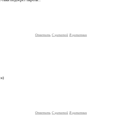
Ответить
С цитатой
В цитатник
са)
Ответить
С цитатой
В цитатник