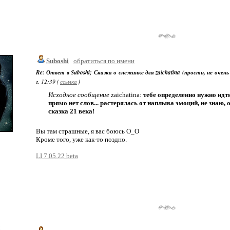
Suboshi
обратиться по имени
Re: Ответ в Suboshi; Сказка о снежинке для zaichatina (прости, не очень
г. 12:39 (
ссылка
)
Исходное сообщение
zaichatina:
тебе определенно нужно ид
прямо нет слов... растерялась от наплыва эмоций, не знаю, 
сказка 21 века!
Вы там страшные, я вас боюсь О_О
Кроме того, уже как-то поздно.
LI 7.05.22 beta