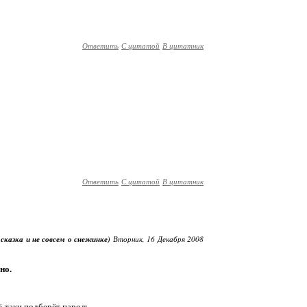
Ответить
С цитатой
В цитатник
Ответить
С цитатой
В цитатник
 сказка и не совсем о снежинке)
Вторник, 16 Декабря 2008
но.
сё-таки подберёт пароль...