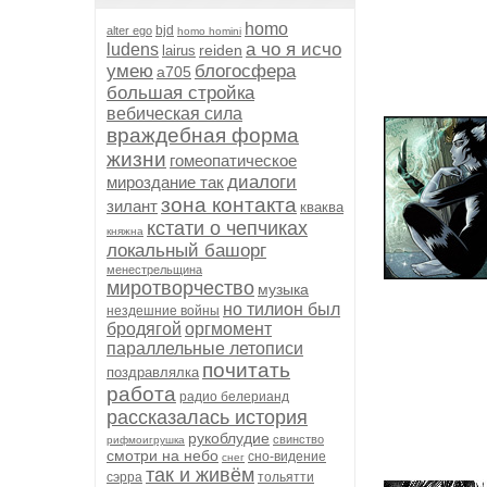
homo
bjd
alter ego
homo homini
а чо я исчо
ludens
reiden
lairus
умею
блогосфера
а705
большая стройка
вебическая сила
враждебная форма
жизни
гомеопатическое
диалоги
мироздание так
зона контакта
зилант
кваква
кстати о чепчиках
княжна
локальный башорг
менестрельщина
миротворчество
музыка
но тилион был
нездешние войны
бродягой
оргмомент
параллельные летописи
почитать
поздравлялка
работа
радио белерианд
рассказалась история
рукоблудие
свинство
рифмоигрушка
смотри на небо
сно-видение
снег
так и живём
сэрра
тольятти