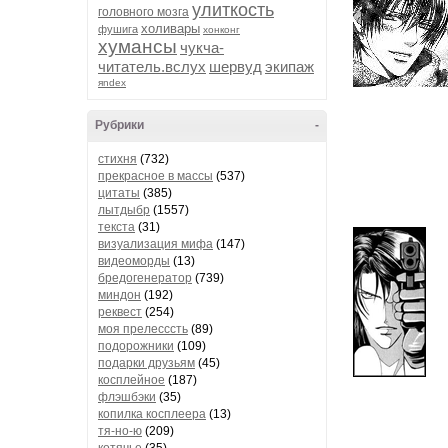
улиткость
головного мозга
холивары
фушига
хонконг
хумансы
чукча-
читатель.вслух
шервуд
экипаж
яndex
Рубрики
-
стихня
(732)
прекрасное в массы
(537)
цитаты
(385)
лытдыбр
(1557)
текста
(31)
визуализация мифа
(147)
видеоморды
(13)
бредогенератор
(739)
миндон
(192)
реквест
(254)
моя прелесссть
(89)
подорожники
(109)
подарки друзьям
(45)
косплейное
(187)
флэшбэки
(35)
копилка косплеера
(13)
тя-но-ю
(209)