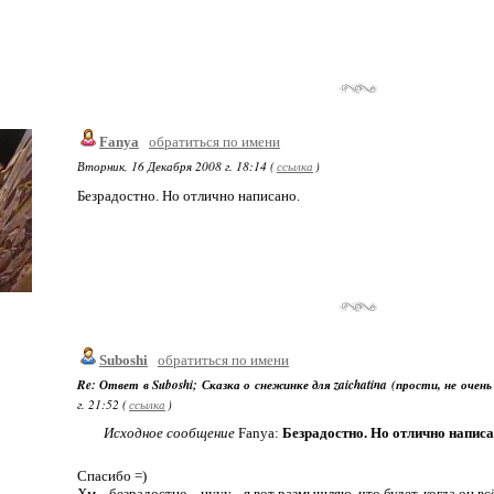
Fanya
обратиться по имени
Вторник, 16 Декабря 2008 г. 18:14 (
ссылка
)
Безрадостно. Но отлично написано.
Suboshi
обратиться по имени
Re: Ответ в Suboshi; Сказка о снежинке для zaichatina (прости, не очень
г. 21:52 (
ссылка
)
Исходное сообщение
Fanya:
Безрадостно. Но отлично написа
Спасибо =)
Хм... безрадостно... нууу... я вот размышляю, что будет, когда он в