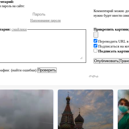
ентарий:
 пароль на сайте:
Комментарий можно доб
нужно будет ввести сим
Напоминание пароля
тария:
смайлики
Прикрепить картинк
Переводить URL в
Подписаться на к
Подписать карти
рафии: (найти ошибки)