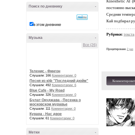
Kinesthetic AI 
Поиск по дневнику
-
постоянно выска
Средняя темпера
Кай подбирал ру
в этом дневнике
Рубрики:
текста
Музыка
-
Все (26)
Процитировано
2 раз
Теленис - Фингон
Слушали: 166
Комментарии: 0
Песня из к/ф "Последний дюйм"
Комментироват
Слушали: 492
Комментарии: 6
Blue Cafe - My Road
Слушали: 326
Комментарии: 0
Булат Окуджава - Песенка о
московском муравье
Слушали: 111
Комментарии: 0
Курара - Нас двое
Слушали: 61
Комментарии: 0
Метки
-