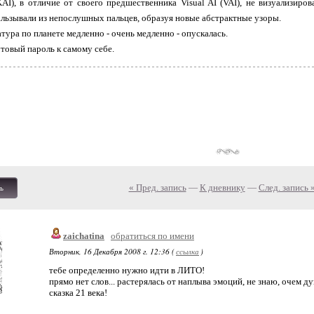
(KAI), в отличие от своего предшественника Visual AI (VAI), не визуализиро
льзывали из непослушных пальцев, образуя новые абстрактные узоры.
тура по планете медленно - очень медленно - опускалась.
товый пароль к самому себе.
« Пред. запись
—
К дневнику
—
След. запись 
ь
zaichatina
обратиться по имени
Вторник, 16 Декабря 2008 г. 12:36 (
ссылка
)
тебе определенно нужно идти в ЛИТО!
прямо нет слов... растерялась от наплыва эмоций, не знаю, очем ду
сказка 21 века!