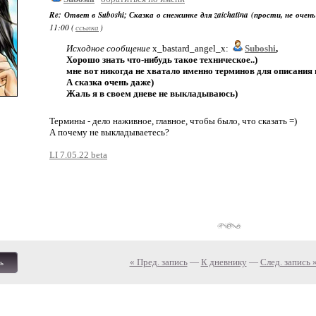
Re: Ответ в Suboshi; Сказка о снежинке для zaichatina (прости, не очень
11:00 (
ссылка
)
Исходное сообщение
x_bastard_angel_x:
Suboshi
,
Хорошо знать что-нибудь такое техническое..)
мне вот никогда не хватало именно терминов для описания 
А сказка очень даже)
Жаль я в своем дневе не выкладываюсь)
Термины - дело наживное, главное, чтобы было, что сказать =)
А почему не выкладываетесь?
LI 7.05.22 beta
« Пред. запись
—
К дневнику
—
След. запись 
ь