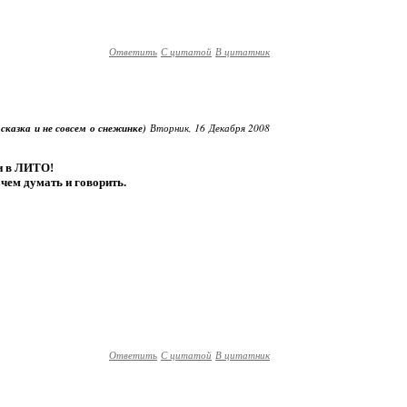
Ответить
С цитатой
В цитатник
 сказка и не совсем о снежинке)
Вторник, 16 Декабря 2008
ти в ЛИТО!
очем думать и говорить.
Ответить
С цитатой
В цитатник