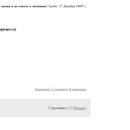
 сказка и не совсем о снежинке)
Среда, 17 Декабря 2008 г.
процесса)
Ответить
С цитатой
В цитатник
»
Страницы:
[1] [
Новые
]