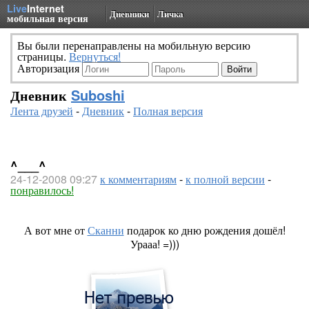
Live
Internet
Дневники
Личка
мобильная версия
Вы были перенаправлены на мобильную версию
страницы.
Вернуться!
Авторизация
Дневник
Suboshi
Лента друзей
-
Дневник
-
Полная версия
^___^
24-12-2008 09:27
к комментариям
-
к полной версии
-
понравилось!
А вот мне от
Сканни
подарок ко дню рождения дошёл!
Урааа! =)))