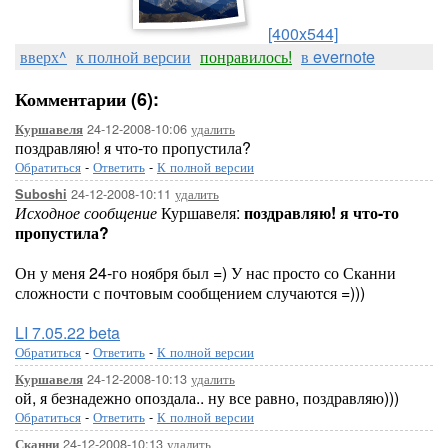
[400x544]
вверх^
к полной версии
понравилось!
в evernote
Комментарии (6):
24-12-2008-10:06
удалить
Куршавеля
поздравляю! я что-то пропустила?
Обратиться
-
Ответить
-
К полной версии
24-12-2008-10:11
удалить
Suboshi
Исходное сообщение
Куршавеля:
поздравляю! я что-то
пропустила?
Он у меня 24-го ноября был =) У нас просто со Сканни
сложности с почтовым сообщением случаются =)))
LI 7.05.22 beta
Обратиться
-
Ответить
-
К полной версии
24-12-2008-10:13
удалить
Куршавеля
ой, я безнадежно опоздала.. ну все равно, поздравляю)))
Обратиться
-
Ответить
-
К полной версии
24-12-2008-10:13
удалить
Сканни