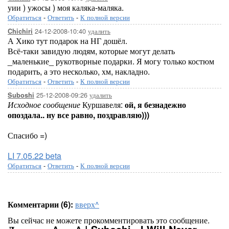
уии ) ужосы ) моя каляка-маляка.
Обратиться
-
Ответить
-
К полной версии
24-12-2008-10:40
удалить
Chichiri
А Хико тут подарок на НГ дошёл.
Всё-таки завидую людям, которые могут делать
_маленькие_ рукотворные подарки. Я могу только костюм
подарить, а это несколько, хм, накладно.
Обратиться
-
Ответить
-
К полной версии
25-12-2008-09:26
удалить
Suboshi
Исходное сообщение
Куршавеля:
ой, я безнадежно
опоздала.. ну все равно, поздравляю)))
Спасибо =)
LI 7.05.22 beta
Обратиться
-
Ответить
-
К полной версии
Комментарии (6):
вверх^
Вы сейчас не можете прокомментировать это сообщение.