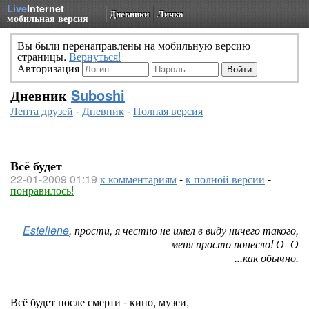
Live
Internet
Дневники
Личка
мобильная версия
Вы были перенаправлены на мобильную версию
страницы.
Вернуться!
Авторизация
Дневник
Suboshi
Лента друзей
-
Дневник
-
Полная версия
Всё будет
22-01-2009 01:19
к комментариям
-
к полной версии
-
понравилось!
Estellene
, прости, я честно не имел в виду ничего такого,
меня просто понесло! О_О
...как обычно.
Всё будет после смерти - кино, музеи,