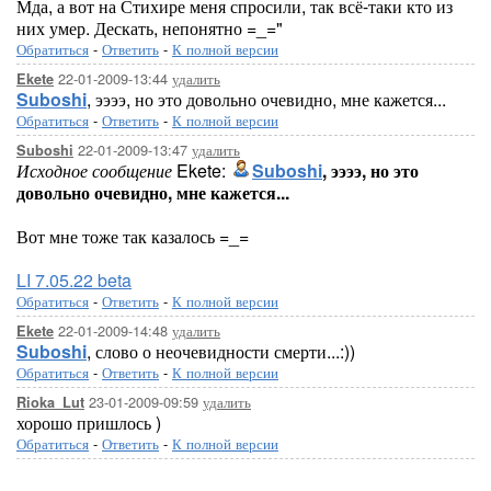
Мда, а вот на Стихире меня спросили, так всё-таки кто из
них умер. Дескать, непонятно =_="
Обратиться
-
Ответить
-
К полной версии
22-01-2009-13:44
удалить
Ekete
Suboshi
, ээээ, но это довольно очевидно, мне кажется...
Обратиться
-
Ответить
-
К полной версии
22-01-2009-13:47
удалить
Suboshi
Исходное сообщение
Ekete:
Suboshi
, ээээ, но это
довольно очевидно, мне кажется...
Вот мне тоже так казалось =_=
LI 7.05.22 beta
Обратиться
-
Ответить
-
К полной версии
22-01-2009-14:48
удалить
Ekete
Suboshi
, слово о неочевидности смерти...:))
Обратиться
-
Ответить
-
К полной версии
23-01-2009-09:59
удалить
Rioka_Lut
хорошо пришлось )
Обратиться
-
Ответить
-
К полной версии