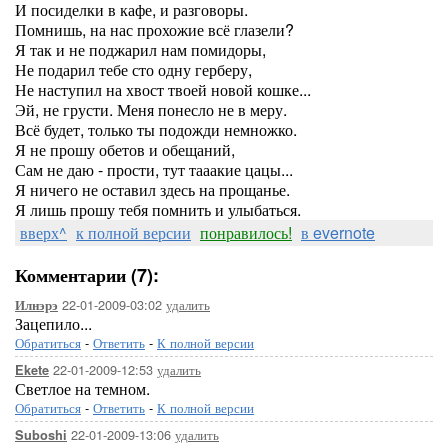
И посиделки в кафе, и разговоры.
Помнишь, на нас прохожие всё глазели?
Я так и не поджарил нам помидоры,
Не подарил тебе сто одну герберу,
Не наступил на хвост твоей новой кошке...
Эй, не грусти. Меня понесло не в меру.
Всё будет, только ты подожди немножко.
Я не прошу обетов и обещаний,
Сам не даю - прости, тут тааакие цацы...
Я ничего не оставил здесь на прощанье.
Я лишь прошу тебя помнить и улыбаться.
вверх^
к полной версии
понравилось!
в evernote
Комментарии (7):
22-01-2009-03:02
удалить
Илнэрэ
Зацепило...
Обратиться
-
Ответить
-
К полной версии
22-01-2009-12:53
удалить
Ekete
Светлое на темном.
Обратиться
-
Ответить
-
К полной версии
22-01-2009-13:06
удалить
Suboshi