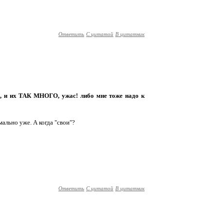
Ответить
С цитатой
В цитатник
ом, и их ТАК МНОГО, ужас! либо мне тоже надо к
мально уже. А когда "свои"?
Ответить
С цитатой
В цитатник