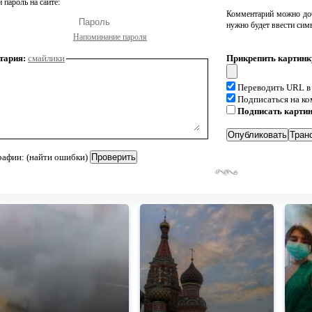
 пароль на сайте:
Комментарий можно доб
нужно будет ввести сим
Напоминание пароля
тария:
смайлики
Прикрепить картинк
Переводить URL в
Подписаться на к
Подписать карти
рафии: (найти ошибки)