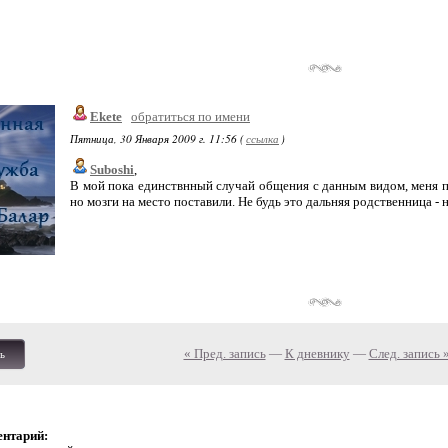
Ekete
обратиться по имени
Пятница, 30 Января 2009 г. 11:56 (
ссылка
)
Suboshi
,
В мой пока единствнный случай общения с данным видом, меня пой
но мозги на место поставили. Не будь это дальняя родственница - н
« Пред. запись
—
К дневнику
—
След. запись 
ь
ентарий: