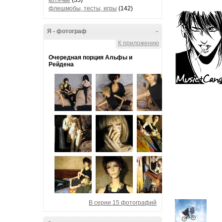
котячье
(35)
флешмобы, тесты, игры
(142)
Я - фотограф
-
К приложению
Очередная порция Альфы и
Рейдена
В серии 15 фотографий