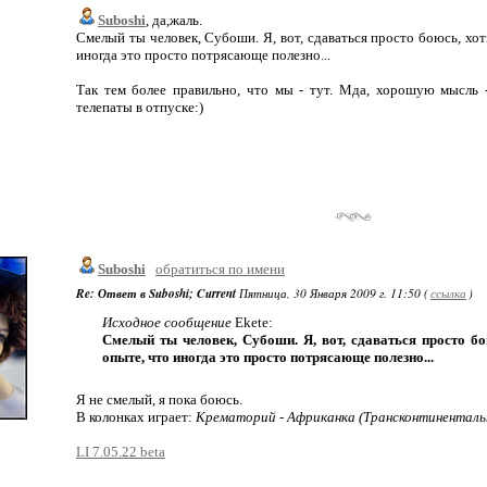
Suboshi
, да,жаль.
Смелый ты человек, Субоши. Я, вот, сдаваться просто боюсь, хо
иногда это просто потрясающе полезно...
Так тем более правильно, что мы - тут. Мда, хорошую мысль -
телепаты в отпуске:)
Suboshi
обратиться по имени
Re: Ответ в Suboshi; Current
Пятница, 30 Января 2009 г. 11:50 (
ссылка
)
Исходное сообщение
Ekete:
Смелый ты человек, Субоши. Я, вот, сдаваться просто б
опыте, что иногда это просто потрясающе полезно...
Я не смелый, я пока боюсь.
В колонках играет:
Крематорий - Африканка (Трансконтиненталь
LI 7.05.22 beta