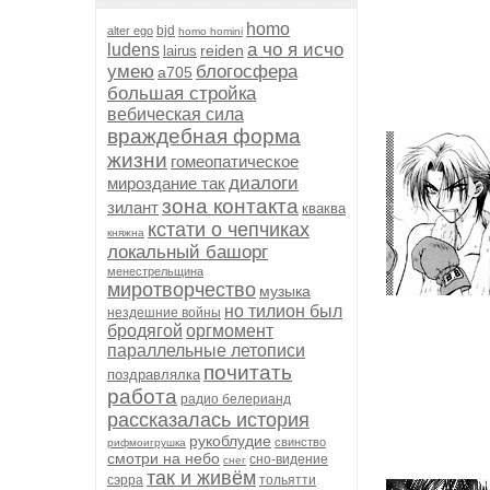
homo
bjd
alter ego
homo homini
а чо я исчо
ludens
reiden
lairus
умею
блогосфера
а705
большая стройка
вебическая сила
враждебная форма
жизни
гомеопатическое
диалоги
мироздание так
зона контакта
зилант
кваква
кстати о чепчиках
княжна
локальный башорг
менестрельщина
миротворчество
музыка
но тилион был
нездешние войны
бродягой
оргмомент
параллельные летописи
почитать
поздравлялка
работа
радио белерианд
рассказалась история
рукоблудие
свинство
рифмоигрушка
смотри на небо
сно-видение
снег
так и живём
сэрра
тольятти