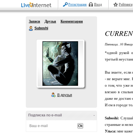
Регистрация
Вход
Рейтинги
Записи
Друзья
Комментарии
Suboshi
CURREN
Пятница, 30 Январ
*одной рукой о
третьей неустан
Вы знаете, если
- не верьте мне.
о том, что уже 
влезаю в спальн
В друзья
даже не достаю 
И ем в городе то
Подписка по e-mail
-
Suboshi:
Слушай,
странные и нело
Ульса:
мне кажет