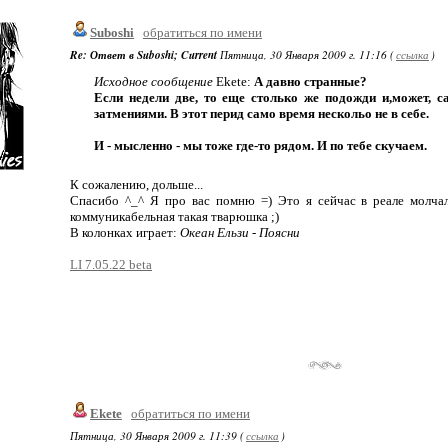
Suboshi
обратиться по имени
Re: Ответ в Suboshi; Current
Пятница, 30 Января 2009 г. 11:16 (
ссылка
)
Исходное сообщение
Ekete:
А давно странные?
Если недели две, то еще столько же подожди и,может, 
затмениями. В этот перид само время нескольо не в себе.
И - мысленно - мы тоже где-то рядом. И по тебе скучаем.
К сожалению, дольше...
Спасибо ^_^ Я про вас помню =) Это я сейчас в реале молчал
коммуникабельная такая тварюшка ;)
В колонках играет:
Океан Ельзи - Поясни
LI 7.05.22 beta
Ekete
обратиться по имени
Пятница, 30 Января 2009 г. 11:39 (
ссылка
)