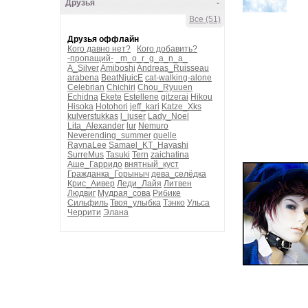
Друзья
-
Все (51)
Друзья оффлайн
Кого давно нет?
Кого добавить?
-пропащий-
_m_o_r_g_a_n_a_
A_Silver
Amiboshi
Andreas_Ruisseau
arabena
BeatNjuicE
cat-walking-alone
Celebrian
Chichiri
Chou_Ryuuen
Echidna
Ekete
Estellene
gitzerai
Hikou
Hisoka
Hotohori
jeff_kari
Katze_Xks
kulverstukkas
l_juser
Lady_Noel
Lita_Alexander
lur
Nemuro
Neverending_summer
quelle
RaynaLee
Samael_KT_Hayashi
SurreMus
Tasuki
Tern
zaichatina
Аше_Гарридо
внятный_куст
Гражданка_Горыныч
дева_селёдка
Крис_Аивер
Леди_Лайя
Литвен
Людвиг
Мудрая_сова
Рибике
Сильфиль
Твоя_улыбка
Тэнко
Ульса
Черрити
Элана