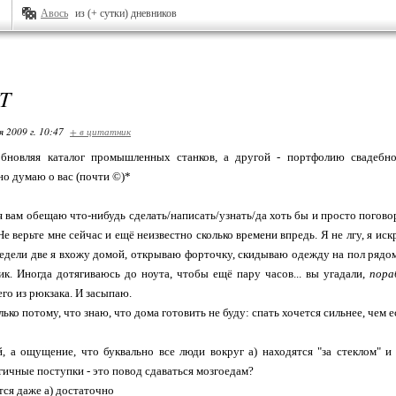
Авось
из (+ сутки) дневников
T
я 2009 г. 10:47
+ в цитатник
бновляя каталог промышленных станков, а другой - портфолию свадебно
но думаю о вас (почти ©)*
 я вам обещаю что-нибудь сделать/написать/узнать/да хоть бы и просто погово
 Не верьте мне сейчас и ещё неизвестно сколько времени впредь. Я не лгу, я ис
недели две я вхожу домой, открываю форточку, скидываю одежду на пол рядо
ик. Иногда дотягиваюсь до ноута, чтобы ещё пару часов... вы угадали,
пора
его из рюкзака. И засыпаю.
лько потому, что знаю, что дома готовить не буду: спать хочется сильнее, чем ес
 а ощущение, что буквально все люди вокруг а) находятся "за стеклом" и
гичные поступки - это повод сдаваться мозгоедам?
ся даже а) достаточно