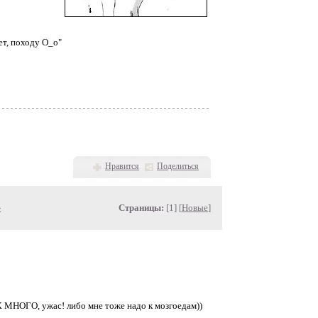
ает, походу О_о"
Нравится
Поделиться
»
Страницы:
[1] [
Новые
]
ТАК МНОГО, ужас! либо мне тоже надо к мозгоедам))