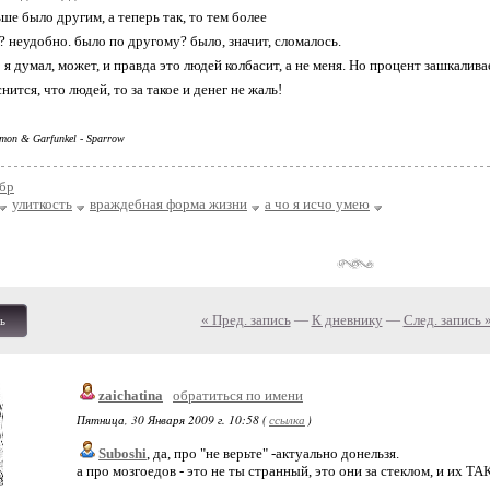
ьше было другим, а теперь так, то тем более
? неудобно. было по другому? было, значит, сломалось.
о я думал, может, и правда это людей колбасит, а не меня. Но процент зашкалив
нится, что людей, то за такое и денег не жаль!
imon & Garfunkel - Sparrow
бр
улиткость
враждебная форма жизни
а чо я исчо умею
« Пред. запись
—
К дневнику
—
След. запись 
ь
zaichatina
обратиться по имени
Пятница, 30 Января 2009 г. 10:58 (
ссылка
)
Suboshi
, да, про "не верьте" -актуально донельзя.
а про мозгоедов - это не ты странный, это они за стеклом, и их 