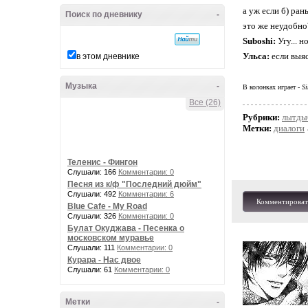
а уж если б) ран
Поиск по дневнику
-
это же неудобно
Suboshi:
Угу... н
Ульса:
если выяс
в этом дневнике
Музыка
-
В колонках играет -
S
Все (26)
Рубрики:
лытды
Метки:
диалоги
Теленис - Фингон
Слушали: 166
Комментарии: 0
Песня из к/ф "Последний дюйм"
Слушали: 492
Комментарии: 6
Комментироват
Blue Cafe - My Road
Слушали: 326
Комментарии: 0
Булат Окуджава - Песенка о
московском муравье
Слушали: 111
Комментарии: 0
Курара - Нас двое
Слушали: 61
Комментарии: 0
Метки
-