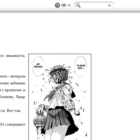
го визажиста,
рить - вечером
кренне забываю
м с кроватью и
ботать
. Чаще
ть. Вот так.
 б) совершают