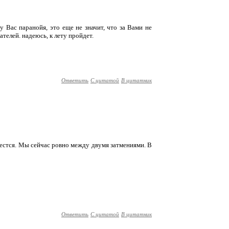
 у Вас паранойя, это еще не значит, что за Вами не
ателей. надеюсь, к лету пройдет.
Ответить
С цитатой
В цитатник
сестся. Мы сейчас ровно между двумя затмениями. В
Ответить
С цитатой
В цитатник