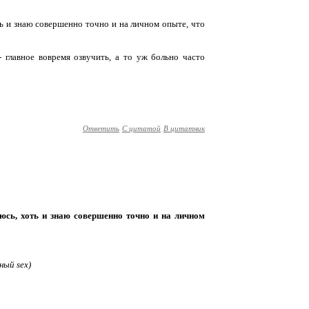
ть и знаю совершенно точно и на личном опыте, что
 главное вовремя озвучить, а то уж больно часто
Ответить
С цитатой
В цитатник
оюсь, хоть и знаю совершенно точно и на личном
ный sex)