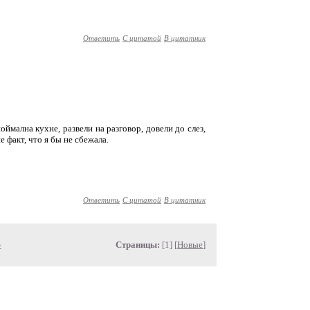
Ответить
С цитатой
В цитатник
мална кухне, развели на разговор, довели до слез,
е факт, что я бы не сбежала.
Ответить
С цитатой
В цитатник
»
Страницы:
[1] [
Новые
]