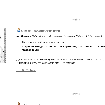
Suboshi
обратиться по имени
Re: Ответ в Suboshi; Current
Пятница, 30 Января 2009 г. 10:59 (
ссылка
)
Исходное сообщение
zaichatina:
а про мозгоедов - это не ты странный, это они за стекл
мозгоедам))
Дык понимаешь - когда хумансы всякие за стеклом - это как-то нор
В колонках играет:
Крематорий - Убежище
LI 7.05.22 beta