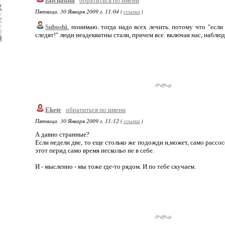
zaichatina
обратиться по имени
Пятница, 30 Января 2009 г. 11:04 (
ссылка
)
Suboshi
, понимаю. тогда надо всех лечить. потому что "если
следят!" люди неадекватны стали, причем все. включая нас, наблюд
Ekete
обратиться по имени
Пятница, 30 Января 2009 г. 11:12 (
ссылка
)
А давно странные?
Если недели две, то еще столько же подожди и,может, само рассо
этот перид само время нескольо не в себе.
И - мысленно - мы тоже где-то рядом. И по тебе скучаем.