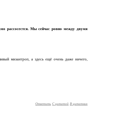
само рассосестся. Мы сейчас ровно между двумя
ивый мизантроп, а здесь ещё очень даже ничего,
Ответить
С цитатой
В цитатник