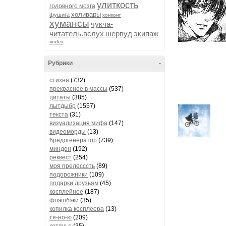
улиткость
головного мозга
холивары
фушига
хонконг
хумансы
чукча-
читатель.вслух
шервуд
экипаж
яndex
Рубрики
-
стихня
(732)
прекрасное в массы
(537)
цитаты
(385)
лытдыбр
(1557)
текста
(31)
визуализация мифа
(147)
видеоморды
(13)
бредогенератор
(739)
миндон
(192)
реквест
(254)
моя прелесссть
(89)
подорожники
(109)
подарки друзьям
(45)
косплейное
(187)
флэшбэки
(35)
копилка косплеера
(13)
тя-но-ю
(209)