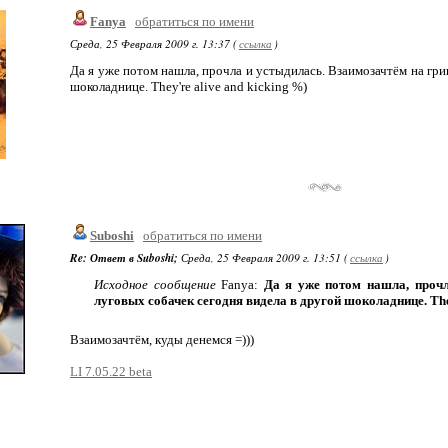
Fanya
обратиться по имени
Среда, 25 Февраля 2009 г. 13:37 (
ссылка
)
Да я уже потом нашла, прочла и устыдилась. Взаимозачтём на гри
шоколаднице. They're alive and kicking %)
Suboshi
обратиться по имени
Re: Ответ в Suboshi;
Среда, 25 Февраля 2009 г. 13:51 (
ссылка
)
Исходное сообщение
Fanya:
Да я уже потом нашла, прочл
луговых собачек сегодня видела в другой шоколаднице. They
Взаимозачтём, куды денемся =)))
LI 7.05.22 beta