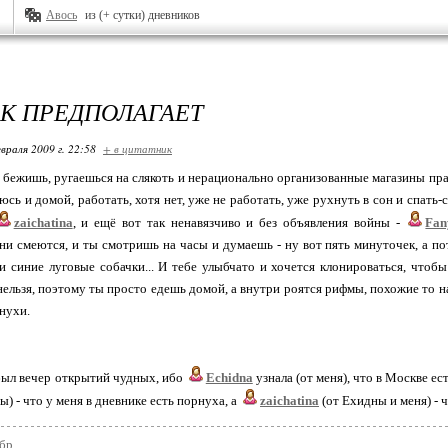
Авось
из (+ сутки) дневников
К ПРЕДПОЛАГАЕТ
враля 2009 г. 22:58
+ в цитатник
 бежишь, ругаешься на слякоть и нерационально организованные магазины пра
сь и домой, работать, хотя нет, уже не работать, уже рухнуть в сон и спать-
zaichatina
, и ещё вот так ненавязчиво и без объявления войны -
Fan
они смеются, и ты смотришь на часы и думаешь - ну вот пять минуточек, а по
 синие луговые собачки... И тебе улыбчато и хочется клонироваться, чтобы
нельзя, поэтому ты просто едешь домой, а внутри роятся рифмы, похожие то на
нухи.
был вечер открытий чудных, ибо
Echidna
узнала (от меня), что в Москве ес
) - что у меня в дневнике есть порнуха, а
zaichatina
(от Ехидны и меня) - ч
бр