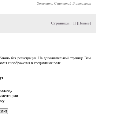
Ответить
С цитатой
В цитатник
»
Страницы:
[1] [
Новые
]
авить без регистрации. На дополнительной странице Вам
волы с изображения в специальное поле.
у:
 ссылку
омментарии
нку