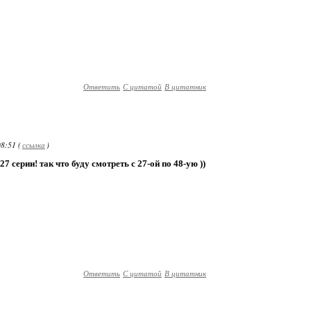
Ответить
С цитатой
В цитатник
8:51 (
ссылка
)
7 серии! так что буду смотреть с 27-ой по 48-ую ))
Ответить
С цитатой
В цитатник