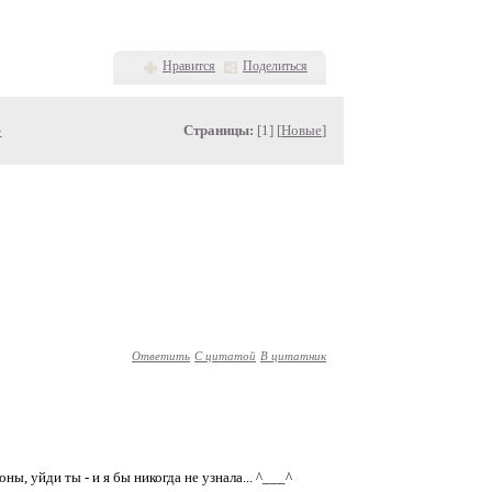
Нравится
Поделиться
»
Страницы:
[1] [
Новые
]
Ответить
С цитатой
В цитатник
ы, уйди ты - и я бы никогда не узнала... ^___^