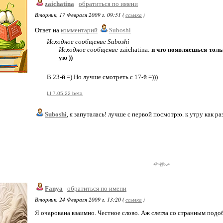
zaichatina
обратиться по имени
Вторник, 17 Февраля 2009 г. 09:51 (
ссылка
)
Ответ на
комментарий
Suboshi
Исходное сообщение Suboshi
Исходное сообщение
zaichatina:
и что появляешься тольк
ую ))
В 23-й =) Но лучше смотреть с 17-й =)))
LI 7.05.22 beta
Suboshi
, я запуталась! лучше с первой посмотрю. к утру как р
Fanya
обратиться по имени
Вторник, 24 Февраля 2009 г. 13:20 (
ссылка
)
Я очарована взаимно. Честное слово. Аж слегла со странным подоб