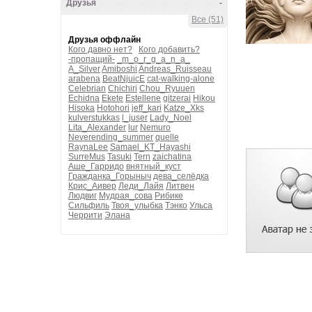
Друзья
-
Все (51)
Друзья оффлайн
Кого давно нет?
Кого добавить?
-пропащий-
_m_o_r_g_a_n_a_
A_Silver
Amiboshi
Andreas_Ruisseau
arabena
BeatNjuicE
cat-walking-alone
Celebrian
Chichiri
Chou_Ryuuen
Echidna
Ekete
Estellene
gitzerai
Hikou
Hisoka
Hotohori
jeff_kari
Katze_Xks
kulverstukkas
l_juser
Lady_Noel
Lita_Alexander
lur
Nemuro
Neverending_summer
quelle
RaynaLee
Samael_KT_Hayashi
SurreMus
Tasuki
Tern
zaichatina
Аше_Гарридо
внятный_куст
Гражданка_Горыныч
дева_селёдка
Крис_Аивер
Леди_Лайя
Литвен
Людвиг
Мудрая_сова
Рибике
Сильфиль
Твоя_улыбка
Тэнко
Ульса
Черрити
Элана