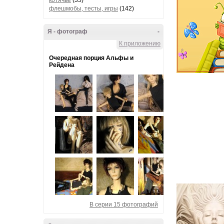
котячье
(35)
флешмобы, тесты, игры
(142)
Я - фотограф
-
К приложению
Очередная порция Альфы и
Рейдена
В серии 15 фотографий