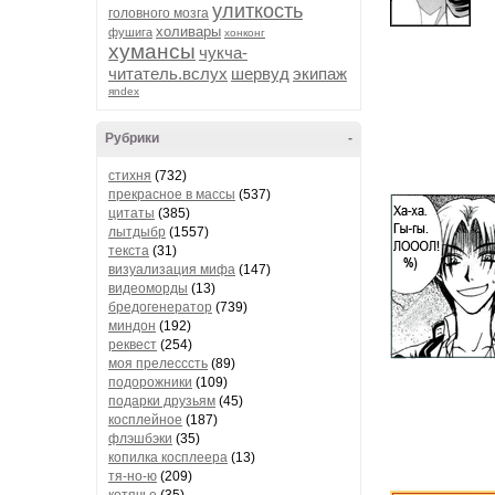
улиткость
головного мозга
холивары
фушига
хонконг
хумансы
чукча-
читатель.вслух
шервуд
экипаж
яndex
Рубрики
-
стихня
(732)
прекрасное в массы
(537)
цитаты
(385)
лытдыбр
(1557)
текста
(31)
визуализация мифа
(147)
видеоморды
(13)
бредогенератор
(739)
миндон
(192)
реквест
(254)
моя прелесссть
(89)
подорожники
(109)
подарки друзьям
(45)
косплейное
(187)
флэшбэки
(35)
копилка косплеера
(13)
тя-но-ю
(209)