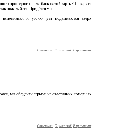
ячного проездного - или банковской карты? Поверить
 так пожалуйста. Придётся мне...
 вспоминаю, и уголки рта поднимаются вверх
Ответить
С цитатой
В цитатник
впрочем, мы обсудили сгрызание счастливых номерных
Ответить
С цитатой
В цитатник