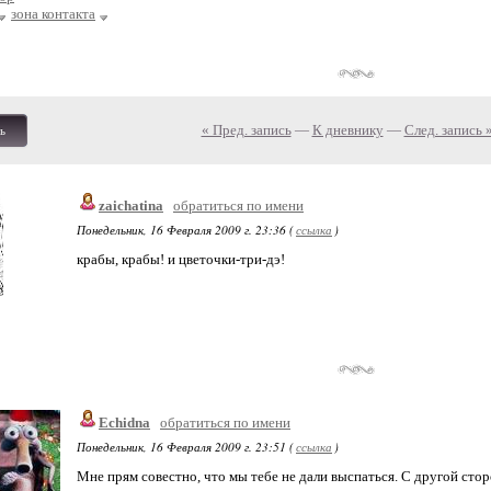
зона контакта
« Пред. запись
—
К дневнику
—
След. запись 
ь
zaichatina
обратиться по имени
Понедельник, 16 Февраля 2009 г. 23:36 (
ссылка
)
крабы, крабы! и цветочки-три-дэ!
Echidna
обратиться по имени
Понедельник, 16 Февраля 2009 г. 23:51 (
ссылка
)
Мне прям совестно, что мы тебе не дали выспаться. С другой сторон