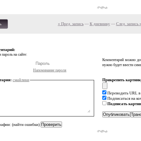
« Пред. запись
—
К дневнику
—
След. запись 
ь
ентарий:
 пароль на сайте:
Комментарий можно доб
нужно будет ввести сим
Напоминание пароля
тария:
смайлики
Прикрепить картинк
Переводить URL в
Подписаться на к
Подписать карти
рафии: (найти ошибки)