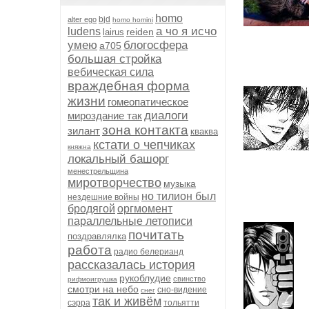
homo
bjd
alter ego
homo homini
а чо я исчо
ludens
reiden
lairus
умею
блогосфера
а705
большая стройка
вебическая сила
враждебная форма
жизни
гомеопатическое
диалоги
мироздание так
зона контакта
зилант
кваква
кстати о чепчиках
княжна
локальный башорг
менестрельщина
миротворчество
музыка
но тилион был
нездешние войны
бродягой
оргмомент
параллельные летописи
почитать
поздравлялка
работа
радио белерианд
рассказалась история
рукоблудие
свинство
рифмоигрушка
смотри на небо
сно-видение
снег
так и живём
сэрра
тольятти