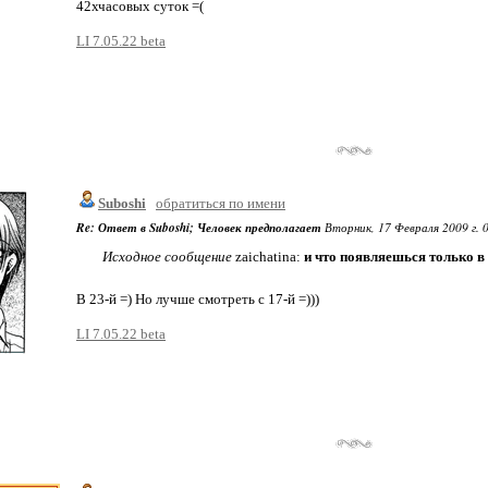
42хчасовых суток =(
LI 7.05.22 beta
Suboshi
обратиться по имени
Re: Ответ в Suboshi; Человек предполагает
Вторник, 17 Февраля 2009 г. 0
Исходное сообщение
zaichatina:
и что появляешься только в 2
В 23-й =) Но лучше смотреть с 17-й =)))
LI 7.05.22 beta