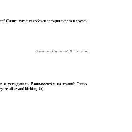
пп? Синих луговых собачек сегодня видела в другой
Ответить
С цитатой
В цитатник
а и устыдилась. Взаимозачтём на грипп? Синих
're alive and kicking %)