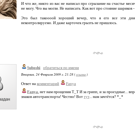
И что же, никто из вас не написал про сгрызание на счастье мес
не могу. Что вы могли. Не написать. Как вот про стояние шариков -
Это был такоооой хороший вечер, что я его все эти дни
неконтролируемо. И даже карточек грызть не пришлось.
Suboshi
обратиться по имени
Вторник, 24 Февраля 2009 г. 21:28 (
ссылка
)
Ответ на
комментарий
Fanya
Fanya
, нет нам прощения Т_Т И за грипп, и за проездные... 
знаков автотранспорта! Честно! Вот
тут
... нам зачтётся? *_*