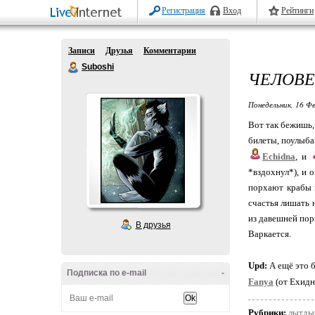
Регистрация
Вход
Рейтинги
Записи
Друзья
Комментарии
Suboshi
ЧЕЛОВЕ
Понедельник, 16 Фе
Вот так бежишь,
билеты, поулыбаю
Echidna
, и
*вздохнул*), и 
порхают крабы и
счастья лишать 
из давешней пор
В друзья
Варкается.
Upd:
А ещё это 
Подписка по e-mail
-
Fanya
(от Ехидны
Рубрики:
лытды