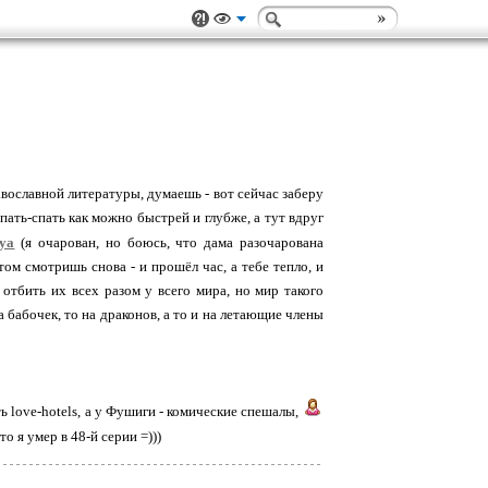
вославной литературы, думаешь - вот сейчас заберу
спать-спать как можно быстрей и глубже, а тут вдруг
ya
(я очарован, но боюсь, что дама разочарована
том смотришь снова - и прошёл час, а тебе тепло, и
 отбить их всех разом у всего мира, но мир такого
 бабочек, то на драконов, а то и на летающие члены
ть love-hotels, а у Фушиги - комические спешалы,
то я умер в 48-й серии =)))