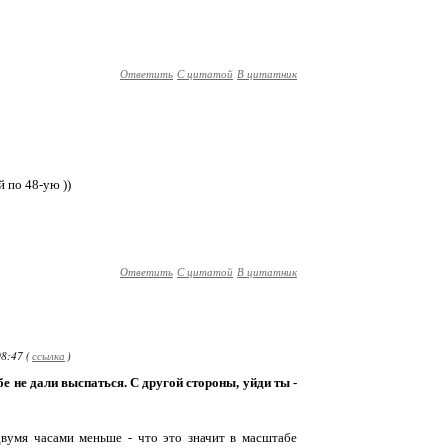
Ответить
С цитатой
В цитатник
й по 48-ую ))
Ответить
С цитатой
В цитатник
8:47 (
ссылка
)
бе не дали выспаться. С другой стороны, уйди ты -
двумя часами меньше - что это значит в масштабе