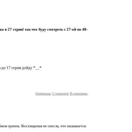
о в 27 серии! так что буду смотреть с 27-ой по 48-
аз до 17 серии дойду *__*
Ответить
С цитатой
В цитатник
ием гриппа. Восхищенья не снесла, что называется.