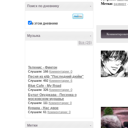
Метки:
развирт
Поиск по дневнику
-
в этом дневнике
Комментироват
Музыка
-
Все (26)
Теленис - Фингон
Слушали: 166
Комментарии: 0
Песня из к/ф "Последний дюйм"
Слушали: 492
Комментарии: 6
Blue Cafe - My Road
Слушали: 326
Комментарии: 0
Булат Окуджава - Песенка о
московском муравье
Слушали: 111
Комментарии: 0
Курара - Нас двое
Слушали: 61
Комментарии: 0
Метки
-