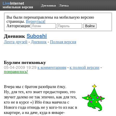
Live
Internet
Дневники
Личка
мобильная версия
Вы были перенаправлены на мобильную версию
страницы.
Вернуться!
Авторизация
Дневник
Suboshi
Лента друзей
-
Дневник
-
Полная версия
Бурлим потихоньку
05-04-2009 19:29
к комментариям
-
к полной версии
-
понравилось!
Вчера мы с братом разобрали ёлку.
Ну, для тех, кто знает предысторию, это
звучит далеко не так эпично, как для тех,
кто не в курсе =) Ибо ёлка маячила с
Нового года отнюдь не у кого-то из нас в
квартире, а на даче, куда в январе-