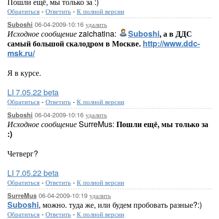
Пошли ещё, мы только за :)
Обратиться
-
Ответить
-
К полной версии
06-04-2009-10:16
удалить
Suboshi
Исходное сообщение
zaichatina:
Suboshi
, а в ДДС
самый большой скалодром в Москве.
http://www.ddc-
msk.ru/
Я в курсе.
LI 7.05.22 beta
Обратиться
-
Ответить
-
К полной версии
06-04-2009-10:16
удалить
Suboshi
Исходное сообщение
SurreMus:
Пошли ещё, мы только за
:)
Четверг?
LI 7.05.22 beta
Обратиться
-
Ответить
-
К полной версии
06-04-2009-10:19
удалить
SurreMus
Suboshi
, можно. туда же, или будем пробовать разные?:)
Обратиться
-
Ответить
-
К полной версии