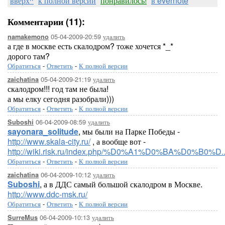
вверх^
к полной версии
понравилось!
в evernote
Комментарии (11):
05-04-2009-20:59
удалить
namakemono
а где в москве есть скалодром? тоже хочется *_*
дорого там?
Обратиться
-
Ответить
-
К полной версии
05-04-2009-21:19
удалить
zaichatina
скалодром!!! год там не была!
а мы елку сегодня разобрали)))
Обратиться
-
Ответить
-
К полной версии
06-04-2009-08:59
удалить
Suboshi
sayonara_solitude
, мы были на Парке Победы -
http://www.skala-city.ru/
, а вообще вот -
http://wiki.risk.ru/index.php/%D0%A1%D0%BA%D0
Обратиться
-
Ответить
-
К полной версии
06-04-2009-10:12
удалить
zaichatina
Suboshi
, а в ДДС самый большой скалодром в Москве.
http://www.ddc-msk.ru/
Обратиться
-
Ответить
-
К полной версии
06-04-2009-10:13
удалить
SurreMus