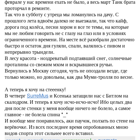
феврале у нас времени ехать не было, а весь март Танк брата
проторчал в ремонте.
Так что в субботу с утреца мы ломанулись на дачу. С
прошлого лета вдвоём далеко не выезжали, так что кайф,
дорога под колёса, песни хором и все те темы, на которые
мы не любим говорить не с глазу на глаз или в условиях
ограниченного времени. На месте всё разобрали достаточно
быстро и остаток дня гуляли, спали, валялись с пивом и
непрерывно трындели.
В лесу красота - ноздреватый подтаявший снег, солнечные
проталины со свежим мхом и вскрывшиеся ручьи.
Вернулись в Москву сегодня, чуть не опоздали везде, где
только можно, но довольны, как два Муми-тролля по весне.
А теперь я хочу на стееенку!
В четверг
SurreMus
и Ксенька затащили нас с Битлом на
скалодром. И теперь я хочу исчо-исчо-исчо! Ибо целых два
дня после стенки у меня вообще ничего не болело, а самое
главное - не болела спина *_*
И вообще мне понравилось, аки паучок, ползать по стене на
верёвочке. Из всех последнее время опробованных мною
видов спорта этот сильнее всего вставил.