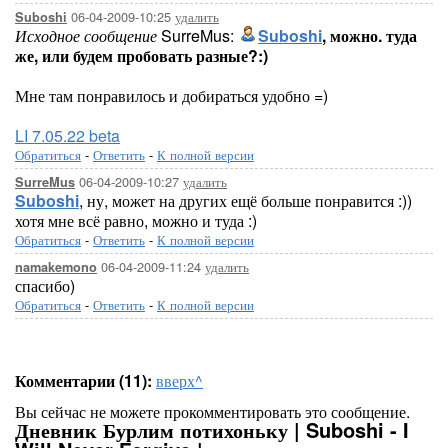
06-04-2009-10:25
удалить
Suboshi
Исходное сообщение
SurreMus:
Suboshi
, можно. туда
же, или будем пробовать разные?:)
Мне там понравилось и добираться удобно =)
LI 7.05.22 beta
Обратиться
-
Ответить
-
К полной версии
06-04-2009-10:27
удалить
SurreMus
Suboshi
, ну, может на других ещё больше понравится :))
хотя мне всё равно, можно и туда :)
Обратиться
-
Ответить
-
К полной версии
06-04-2009-11:24
удалить
namakemono
спасибо)
Обратиться
-
Ответить
-
К полной версии
Комментарии (11):
вверх^
Вы сейчас не можете прокомментировать это сообщение.
Дневник Бурлим потихоньку | Suboshi - I