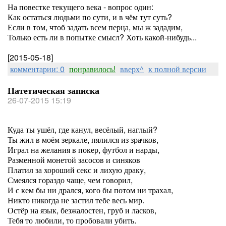
На повестке текущего века - вопрос один:
Как остаться людьми по сути, и в чём тут суть?
Если в том, чтоб задать всем перца, мы ж зададим,
Только есть ли в попытке смысл? Хоть какой-нибудь...
[2015-05-18]
комментарии: 0
понравилось!
вверх^
к полной версии
Патетическая записка
26-07-2015 15:19
Куда ты ушёл, где канул, весёлый, наглый?
Ты жил в моём зеркале, пялился из зрачков,
Играл на желания в покер, футбол и нарды,
Разменной монетой засосов и синяков
Платил за хороший секс и лихую драку,
Смеялся гораздо чаще, чем говорил,
И с кем бы ни дрался, кого бы потом ни трахал,
Никто никогда не застил тебе весь мир.
Остёр на язык, безжалостен, груб и ласков,
Тебя то любили, то пробовали убить.