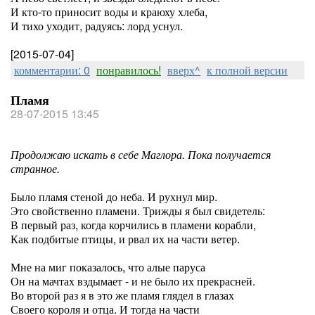
И кто-то приносит воды и краюху хлеба,
И тихо уходит, радуясь: лорд уснул.
[2015-07-04]
комментарии: 0
понравилось!
вверх^
к полной версии
Пламя
28-07-2015 13:45
Продолжаю искать в себе Маглора. Пока получается
странное.
Было пламя стеной до неба. И рухнул мир.
Это свойственно пламени. Трижды я был свидетель:
В первый раз, когда корчились в пламени корабли,
Как подбитые птицы, и рвал их на части ветер.
Мне на миг показалось, что алые паруса
Он на мачтах вздымает - и не было их прекрасней.
Во второй раз я в это же пламя глядел в глазах
Своего короля и отца. И тогда на части