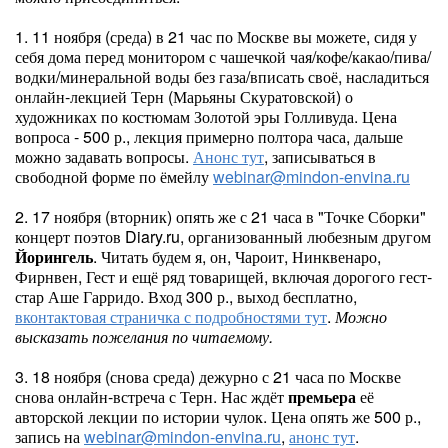
1. 11 ноября (среда) в 21 час по Москве вы можете, сидя у
себя дома перед монитором с чашечкой чая/кофе/какао/пива/
водки/минеральной воды без газа/вписать своё, насладиться
онлайн-лекцией Терн (Марьяны Скуратовской) о
художниках по костюмам Золотой эры Голливуда. Цена
вопроса - 500 р., лекция примерно полтора часа, дальше
можно задавать вопросы.
Анонс тут
, записываться в
свободной форме по ёмейлу
webinar@mindon-envina.ru
2. 17 ноября (вторник) опять же с 21 часа в "Точке Сборки"
концерт поэтов Diary.ru, организованный любезным другом
Йорингель
. Читать будем я, он, Чароит, Нинквенаро,
Фирнвен, Гест и ещё ряд товарищей, включая дорогого гест-
стар Аше Гарридо. Вход 300 р., выход бесплатно,
вконтактовая страничка с подробностями тут
.
Можно
высказать пожелания по читаемому.
3. 18 ноября (снова среда) дежурно с 21 часа по Москве
снова онлайн-встреча с Терн. Нас ждёт
премьера
её
авторской лекции по истории чулок. Цена опять же 500 р.,
запись на
webinar@mindon-envina.ru
,
анонс тут
.