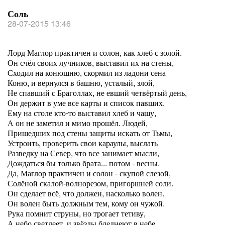
Соль
28-07-2015 13:46
Лорд Маглор практичен и солон, как хлеб с золой.
Он счёл своих лучников, выставил их на стены,
Сходил на конюшню, скормил из ладони сена
Коню, и вернулся в башню, усталый, злой,
Не спавший с Браголлах, не евший четвёртый день,
Он держит в уме все карты и список павших.
Ему на столе кто-то выставил хлеб и чашу,
А он не заметил и мимо прошёл. Людей,
Пришедших под стены защиты искать от Тьмы,
Устроить, проверить свои караулы, выслать
Разведку на Север, что все занимает мысли,
Дождаться бы только брата... потом - весны.
Да, Маглор практичен и солон - скупой слезой,
Солёной скалой-волнорезом, пригоршней соли.
Он сделает всё, что должен, насколько волен.
Он волен быть должным тем, кому он чужой.
Рука помнит струны, но трогает тетиву,
А небо светлеет, и звёзды бледнеют в небе.