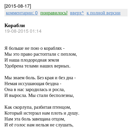
[2015-08-17]
комментарии: 0
понравилось!
вверх^
к полной версии
Корабли
19-08-2015 01:14
Я больше не пою о кораблях -
Мы это право растоптали с пеплом,
И наша плодородная земля
Удобрена телами наших верных.
Мы знаем боль. Без края и без дна -
Немая иссушающая бездна -
Она в нас зародилась и росла,
И выросла. Мы стали бесполезны,
Как скорлупа, разбитая птенцом,
Который истерзал нам плоть и душу.
Нам эта боль завещана отцом,
И её голос нам нельзя не слушать,