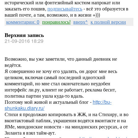
исторический или фэнтезийный костюм напрокат или
заказать его пошив,
подписывайтесь
- всё это образуется в
вашей почте, а там, возможно, и в жизни =)))
комментарии: 0
понравилось!
вверх^
к полной версии
Верхняя запись
21-09-2016 18:29
Возможно, вы уже заметили, что данный дневник не
ведётся.
Я совершенно не хочу его удалять, он дорог мне весь
целиком, включая самый последний идиотский
комментарий, но мне стал окончательно неудобен
интерфейс ли.ру, клиент не работает, реклама бесит,
политика партии ушла куда-то вдаль.
Поэтому мой живой и актуальный блог -
http://bu-
shunkaku.diary.ru/
Стихи я продолжаю копировать в ЖЖ, и на Стихиру, и во
вконтактовый паблик, украшения водятся вконтакте и на
ЯМе, миндонские новости - на миндонских ресурсах, а от
Зиланта я взял тайм-аут.