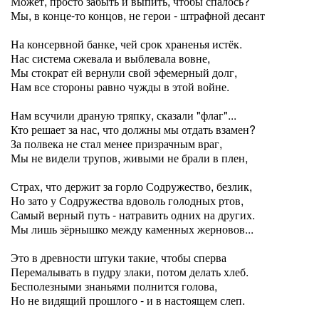
Может, просто забыть и выпить, чтобы спалось?
Мы, в конце-то концов, не герои - штрафной десант
На консервной банке, чей срок храненья истёк.
Нас система сжевала и выблевала вовне,
Мы стократ ей вернули свой эфемерный долг,
Нам все стороны равно чужды в этой войне.
Нам всучили драную тряпку, сказали "флаг"...
Кто решает за нас, что должны мы отдать взамен?
За полвека не стал менее призрачным враг,
Мы не видели трупов, живыми не брали в плен,
Страх, что держит за горло Содружество, безлик,
Но зато у Содружества вдоволь голодных ртов,
Самый верный путь - натравить одних на других.
Мы лишь зёрнышко между каменных жерновов...
Это в древности штуки такие, чтобы сперва
Перемалывать в пудру злаки, потом делать хлеб.
Бесполезными знаньями полнится голова,
Но не видящий прошлого - и в настоящем слеп.