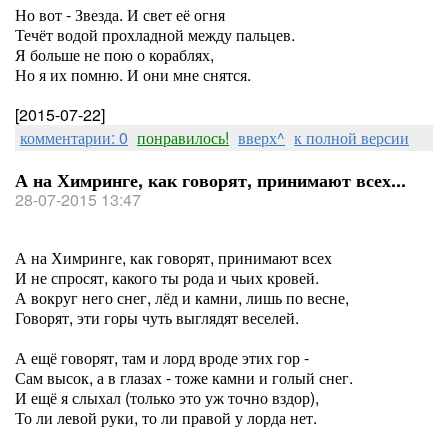
Но вот - Звезда. И свет её огня
Течёт водой прохладной между пальцев.
Я больше не пою о кораблях,
Но я их помню. И они мне снятся.
[2015-07-22]
комментарии: 0
понравилось!
вверх^
к полной версии
А на Химринге, как говорят, принимают всех...
28-07-2015 13:47
А на Химринге, как говорят, принимают всех
И не спросят, какого ты рода и чьих кровей.
А вокруг него снег, лёд и камни, лишь по весне,
Говорят, эти горы чуть выглядят веселей.
А ещё говорят, там и лорд вроде этих гор -
Сам высок, а в глазах - тоже камни и голый снег.
И ещё я слыхал (только это уж точно вздор),
То ли левой руки, то ли правой у лорда нет.