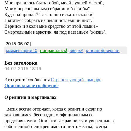
Мне нравилось быть тобой, моей лучшей маской,
Моим персональным собранием "если бы".
Куда ты пропал? Так тошно искать осколки,
Пытаться собрать из пыли истлевший лист.
Вернись и вколи мне средство от этой ломки -
Смертельный наркотик, яд под названьем "жизнь".
[2015-05-02]
комментарии: 0
понравилось!
вверх^
к полной версии
Без заголовка
04-07-2015 18:19
Это цитата сообщения
Странствующий_рыцарь
Оригинальное сообщение
О религии и маргиналах
...меня всегда огорчает, когда о религии судят по
зажравшимся, бесстыдным официальным ее
представителям. Они, эти зажравшиеся и уверенные в
собственной непогрешимости ничтожества, всегда