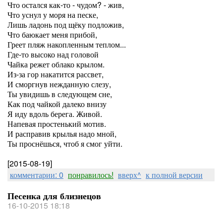
Что остался как-то - чудом? - жив,
Что уснул у моря на песке,
Лишь ладонь под щёку подложив,
Что баюкает меня прибой,
Греет пляж накопленным теплом...
Где-то высоко над головой
Чайка режет облако крылом.
Из-за гор накатится рассвет,
И сморгнув нежданную слезу,
Ты увидишь в следующем сне,
Как под чайкой далеко внизу
Я иду вдоль берега. Живой.
Напевая простенький мотив.
И расправив крылья надо мной,
Ты проснёшься, чтоб я смог уйти.
[2015-08-19]
комментарии: 0
понравилось!
вверх^
к полной версии
Песенка для близнецов
16-10-2015 18:18