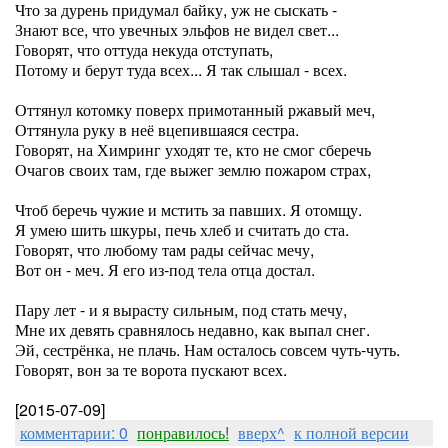
Что за дурень придумал байку, уж не сыскать -
Знают все, что увечных эльфов не видел свет...
Говорят, что оттуда некуда отступать,
Потому и берут туда всех... Я так слышал - всех.
Оттянул котомку поверх примотанный ржавый меч,
Оттянула руку в неё вцепившаяся сестра.
Говорят, на Химринг уходят те, кто не смог сберечь
Очагов своих там, где выжег землю пожаром страх,
Чтоб беречь чужие и мстить за павших. Я отомщу.
Я умею шить шкуры, печь хлеб и считать до ста.
Говорят, что любому там рады сейчас мечу,
Вот он - меч. Я его из-под тела отца достал.
Пару лет - и я вырасту сильным, под стать мечу,
Мне их девять сравнялось недавно, как выпал снег.
Эй, сестрёнка, не плачь. Нам осталось совсем чуть-чуть.
Говорят, вон за те ворота пускают всех.
[2015-07-09]
комментарии: 0
понравилось!
вверх^
к полной версии