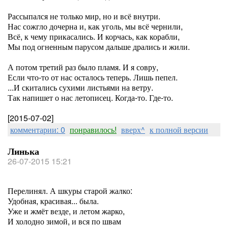
Рассыпался не только мир, но и всё внутри.
Нас сожгло дочерна и, как уголь, мы всё чернили,
Всё, к чему прикасались. И корчась, как корабли,
Мы под огненным парусом дальше дрались и жили.
А потом третий раз было пламя. И я совру,
Если что-то от нас осталось теперь. Лишь пепел.
...И скитались сухими листьями на ветру.
Так напишет о нас летописец. Когда-то. Где-то.
[2015-07-02]
комментарии: 0
понравилось!
вверх^
к полной версии
Линька
26-07-2015 15:21
Перелинял. А шкуры старой жалко:
Удобная, красивая... была.
Уже и жмёт везде, и летом жарко,
И холодно зимой, и вся по швам