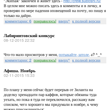
"Экипаж" закончен и живёт здесь -
http://crew.suboshi.ru/
В целом мне можно писать здесь в комменты и в личку, я
проверяю по мере падения оповещений на почту, но пишу я
только на дайри.
комментарии: 6
понравилось!
вверх^
к полной версии
Лабиринтовский конкурс
08-12-2015 22:32
Что-то мало просмотров у меня,
потыкайте, штоле,
а? ^_^
комментарии: 2
понравилось!
вверх^
к полной версии
Афиша. Ноябрь
02-11-2015 15:33
По плану у меня сейчас будет перерыв от Зиланта на
доделку хренадцати пар каффов, которые обязаны туда
уехать, но пока я туда не переключился, расскажу вам
списком, чего хорошего мы придумали в ноябре, к чему
можно присоединиться: