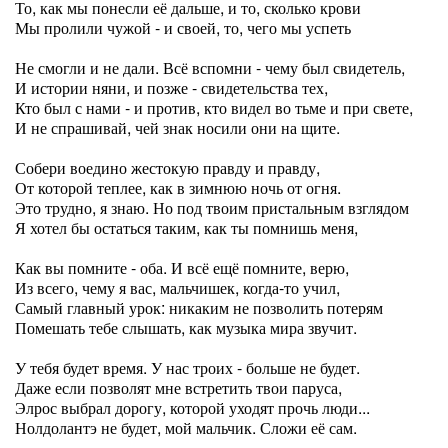
То, как мы понесли её дальше, и то, сколько крови
Мы пролили чужой - и своей, то, чего мы успеть
Не смогли и не дали. Всё вспомни - чему был свидетель,
И истории няни, и позже - свидетельства тех,
Кто был с нами - и против, кто видел во тьме и при свете,
И не спрашивай, чей знак носили они на щите.
Собери воедино жестокую правду и правду,
От которой теплее, как в зимнюю ночь от огня.
Это трудно, я знаю. Но под твоим пристальным взглядом
Я хотел бы остаться таким, как ты помнишь меня,
Как вы помните - оба. И всё ещё помните, верю,
Из всего, чему я вас, мальчишек, когда-то учил,
Самый главный урок: никаким не позволить потерям
Помешать тебе слышать, как музыка мира звучит.
У тебя будет время. У нас троих - больше не будет.
Даже если позволят мне встретить твои паруса,
Элрос выбрал дорогу, которой уходят прочь люди...
Нолдолантэ не будет, мой мальчик. Сложи её сам.