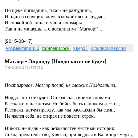
По щеке погладишь, тихо - не разбудишь,
И один из спящих вдруг вздохнёт всей грудью,
И спокойней лица, и ушли кошмары...
Так и не узнаешь, кто воскликнул "Маглор!"...
[2015-08-17]
комментарии: 0
понравилось!
вверх^
к полной версии
Маглор - Элронду [Нолдолантэ не будет]
19-08-2015 01:15
Постигровое. Маглор погиб, не сложив Нолдолантэ.
Нолдолантэ не будет. Оплачь нас своими словами.
Расскажи о нас детям. Не бойся быть слишком жесток,
Расскажи детям правду, как мы рассказали бы сами,
Не жалея себя, не стирая из повести строк,
Никого не щадя - как безжалостен честный историк:
Ложь, предательство, Клятва, пришедшая в Валинор смерть,