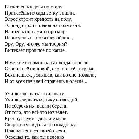
Раскатаешь карты по столу,
Принесёшь из сада ветку вишни.
Элрос строит крепость на полу,
Элронд строит планы на полжизни.
Напоёшь по памяти про мир,
Нарисуешь на полях кораблик...
Эру, Эру, что же мы творим?
Вытекает прошлое по капле.
И уже не вспомнить, как когда-то было,
Словно всё по новой, словно всё впервые,
Вскинешься, услышав, как во сне позвали,
И от всех печалей спрячешь в одеяле...
Учишь слышать тихие шаги,
Учишь слушать музыку созвездий.
Не сберечь их, как ни береги,
От того, что всё это исчезнет.
Крепнут руки - детские мечи
Скоро лягут в дальнюю кладовку...
Пляшут тени от твоей свечи,
Освещая то, как ты неловко