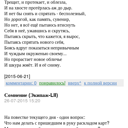
Трещит, и протекает, и облезла,
И на хвосте протёрлась аж до дыр.
И нет бы снять и спрятать - бесполезный,
Но дорогой, как память, сувенир,
Но нет, я всё ещё пытаюсь втиснуть
Себя в неё, ужавшись и скрутясь,
Пытаясь скрыть, что кажется, я вырос,
Пытаясь спрятать нового себя,
Боясь вдруг показаться непривычным
И чуждым окруженью своему...
Но прорастает новое обличье
И шкура жмёт. И я её сниму.
[2015-06-21]
комментарии: 0
понравилось!
вверх^
к полной версии
Сомнение (Экипаж-LII)
26-07-2015 15:20
На повестке текущего дня - один вопрос:
Что нам делать с пришедшим в руку раскладом карт?