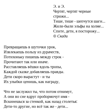
Э. и Э.
Чертят, чертят черные
стрижи...
Тише, тише - шепчутся шаги...
Жили-были эльфы на холме...
Спите, дети, я посторожу...
©
Скади
Превращаешь в шуточки урок,
Извлекаешь пользу из дурачеств,
Потихоньку пишешь между строк -
Прочитают так или иначе.
Расставляешь вёшки вдоль тропы,
Каждой сказке добавляешь правды.
Дети скоро вырастут - и ты
Их улыбки ценишь, как награду,
Что не заслужил ты, что потом отнимут,
А они во сне вдруг пробормочут имя -
Вскинешься за стенкой, как назад столетья:
Дети-то другие, но всё так же - дети...