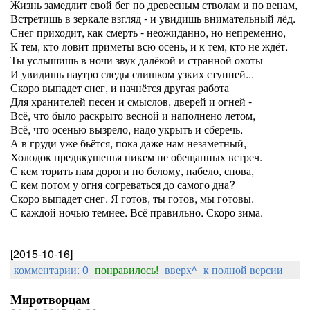
Жизнь замедлит свой бег по древесным стволам и по венам,
Встретишь в зеркале взгляд - и увидишь внимательный лёд.
Снег приходит, как смерть - неожиданно, но непременно,
К тем, кто ловит приметы всю осень, и к тем, кто не ждёт.
Ты услышишь в ночи звук далёкой и странной охоты
И увидишь наутро следы слишком узких ступней...
Скоро выпадет снег, и начнётся другая работа
Для хранителей песен и смыслов, дверей и огней -
Всё, что было раскрыто весной и наполнено летом,
Всё, что осенью вызрело, надо укрыть и сберечь.
А в груди уже бьётся, пока даже нам незаметный,
Холодок предвкушенья никем не обещанных встреч.
С кем торить нам дороги по белому, набело, снова,
С кем потом у огня согреваться до самого дна?
Скоро выпадет снег. Я готов, ты готов, мы готовы.
С каждой ночью темнее. Всё правильно. Скоро зима.
[2015-10-16]
комментарии: 0
понравилось!
вверх^
к полной версии
Миротворцам