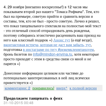
4. 29 ноября (внезапно воскресенье!) в 12 часов мы
показываем второй раз нашего "Томаса Рифмача". Тем, кто
был на премьере, советую прийти и сравнить версии и
составы, тем, кто не был - просто советую. Лично я решил,
что показ танцевального спектакля на полностью мой текст
- это отличный способ отпраздновать день рожденья,
поэтому собираюсь эгоистично расценивать ваш приход на
него как классный подарок =)
Анонс тут
(а ещё везде),
вконтактовая встреча, которая не даст вам забыть, тут
,
подготовка
в инстаграме по тегу #режемклеимтанцуем
,
бронь билетов по
info@mindon-envina.ru
, хотя некоторые
просто приходят с этим в средства связи со мной и не
парятся =)
Донесение информации целиком или частями до
потенциально заинтересованных в ней лиц всячески
приветствуется =)
комментарии: 2
понравилось!
вверх^
к полной версии
Продолжаем танцевать о феях
31-10-2015 00:48