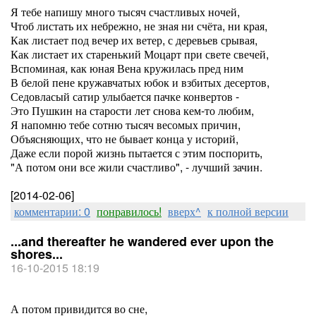
Я тебе напишу много тысяч счастливых ночей,
Чтоб листать их небрежно, не зная ни счёта, ни края,
Как листает под вечер их ветер, с деревьев срывая,
Как листает их старенький Моцарт при свете свечей,
Вспоминая, как юная Вена кружилась пред ним
В белой пене кружавчатых юбок и взбитых десертов,
Седовласый сатир улыбается пачке конвертов -
Это Пушкин на старости лет снова кем-то любим,
Я напомню тебе сотню тысяч весомых причин,
Объясняющих, что не бывает конца у историй,
Даже если порой жизнь пытается с этим поспорить,
"А потом они все жили счастливо", - лучший зачин.
[2014-02-06]
комментарии: 0
понравилось!
вверх^
к полной версии
...and thereafter he wandered ever upon the
shores...
16-10-2015 18:19
А потом привидится во сне,