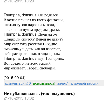
21-10-2015 18:29
Triumpha, dominus. Он родился.
Властно пришёл из твоих фантазий,
плотью тугою нарос на мысли,
встал и шагнул за пределы фразы.
Triumpha, dominus. Демиургом
Сладко ли спится? Венец не давит?
Мир скорлупу разбивает - чудно,
сможешь увидеть, как он взлетает,
небо расправив, как птица крылья.
Triumpha, dominus, шут Господень.
Вот средоточие всех усилий:
мир оживает. Творец свободен.
[2015-09-04]
комментарии: 0
понравилось!
вверх^
к полной версии
Не публиковалось (так получилось)
21-10-2015 18:02