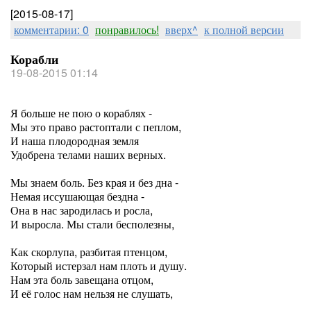
[2015-08-17]
комментарии: 0
понравилось!
вверх^
к полной версии
Корабли
19-08-2015 01:14
Я больше не пою о кораблях -
Мы это право растоптали с пеплом,
И наша плодородная земля
Удобрена телами наших верных.
Мы знаем боль. Без края и без дна -
Немая иссушающая бездна -
Она в нас зародилась и росла,
И выросла. Мы стали бесполезны,
Как скорлупа, разбитая птенцом,
Который истерзал нам плоть и душу.
Нам эта боль завещана отцом,
И её голос нам нельзя не слушать,