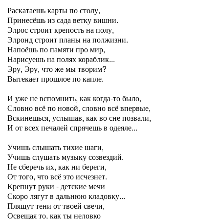
Раскатаешь карты по столу,
Принесёшь из сада ветку вишни.
Элрос строит крепость на полу,
Элронд строит планы на полжизни.
Напоёшь по памяти про мир,
Нарисуешь на полях кораблик...
Эру, Эру, что же мы творим?
Вытекает прошлое по капле.
И уже не вспомнить, как когда-то было,
Словно всё по новой, словно всё впервые,
Вскинешься, услышав, как во сне позвали,
И от всех печалей спрячешь в одеяле...
Учишь слышать тихие шаги,
Учишь слушать музыку созвездий.
Не сберечь их, как ни береги,
От того, что всё это исчезнет.
Крепнут руки - детские мечи
Скоро лягут в дальнюю кладовку...
Пляшут тени от твоей свечи,
Освещая то, как ты неловко