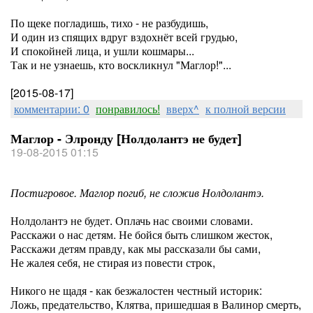
По щеке погладишь, тихо - не разбудишь,
И один из спящих вдруг вздохнёт всей грудью,
И спокойней лица, и ушли кошмары...
Так и не узнаешь, кто воскликнул "Маглор!"...
[2015-08-17]
комментарии: 0
понравилось!
вверх^
к полной версии
Маглор - Элронду [Нолдолантэ не будет]
19-08-2015 01:15
Постигровое. Маглор погиб, не сложив Нолдолантэ.
Нолдолантэ не будет. Оплачь нас своими словами.
Расскажи о нас детям. Не бойся быть слишком жесток,
Расскажи детям правду, как мы рассказали бы сами,
Не жалея себя, не стирая из повести строк,
Никого не щадя - как безжалостен честный историк:
Ложь, предательство, Клятва, пришедшая в Валинор смерть,