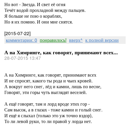
Но вот - Звезда. И свет её огня
Течёт водой прохладной между пальцев.
Я больше не пою о кораблях,
Но я их помню. И они мне снятся.
[2015-07-22]
комментарии: 0
понравилось!
вверх^
к полной версии
А на Химринге, как говорят, принимают всех...
28-07-2015 13:47
А на Химринге, как говорят, принимают всех
И не спросят, какого ты рода и чьих кровей.
А вокруг него снег, лёд и камни, лишь по весне,
Говорят, эти горы чуть выглядят веселей.
А ещё говорят, там и лорд вроде этих гор -
Сам высок, а в глазах - тоже камни и голый снег.
И ещё я слыхал (только это уж точно вздор),
То ли левой руки, то ли правой у лорда нет.