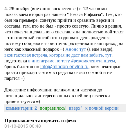
4. 29 ноября (внезапно воскресенье!) в 12 часов мы
показываем второй раз нашего "Томаса Рифмача". Тем, кто
был на премьере, советую прийти и сравнить версии и
составы, тем, кто не был - просто советую. Лично я решил,
что показ танцевального спектакля на полностью мой текст
- это отличный способ отпраздновать день рожденья,
поэтому собираюсь эгоистично расценивать ваш приход на
него как классный подарок =)
Анонс тут
(а ещё везде),
вконтактовая встреча, которая не даст вам забыть, тут
,
подготовка
в инстаграме по тегу #режемклеимтанцуем
,
бронь билетов по
info@mindon-envina.ru
, хотя некоторые
просто приходят с этим в средства связи со мной и не
парятся =)
Донесение информации целиком или частями до
потенциально заинтересованных в ней лиц всячески
приветствуется =)
комментарии: 2
понравилось!
вверх^
к полной версии
Продолжаем танцевать о феях
31-10-2015 00:48