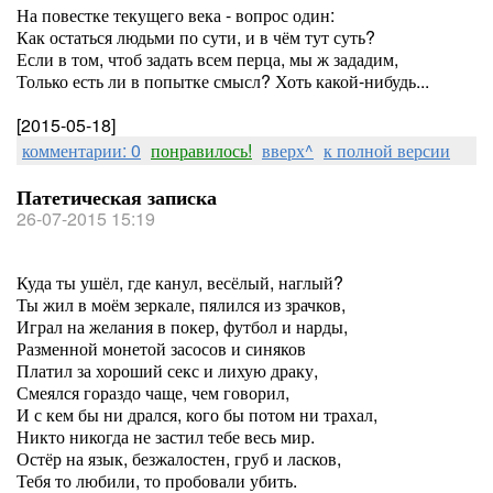
На повестке текущего века - вопрос один:
Как остаться людьми по сути, и в чём тут суть?
Если в том, чтоб задать всем перца, мы ж зададим,
Только есть ли в попытке смысл? Хоть какой-нибудь...
[2015-05-18]
комментарии: 0
понравилось!
вверх^
к полной версии
Патетическая записка
26-07-2015 15:19
Куда ты ушёл, где канул, весёлый, наглый?
Ты жил в моём зеркале, пялился из зрачков,
Играл на желания в покер, футбол и нарды,
Разменной монетой засосов и синяков
Платил за хороший секс и лихую драку,
Смеялся гораздо чаще, чем говорил,
И с кем бы ни дрался, кого бы потом ни трахал,
Никто никогда не застил тебе весь мир.
Остёр на язык, безжалостен, груб и ласков,
Тебя то любили, то пробовали убить.