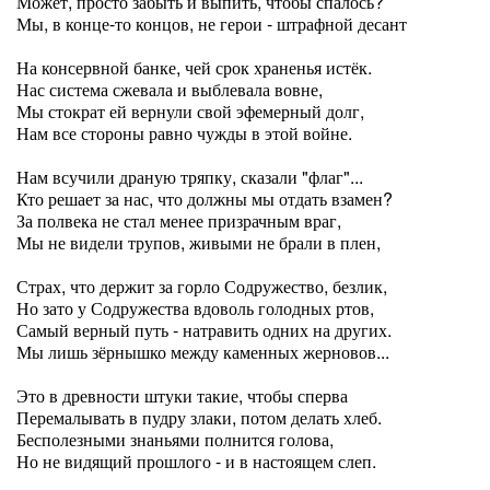
Может, просто забыть и выпить, чтобы спалось?
Мы, в конце-то концов, не герои - штрафной десант
На консервной банке, чей срок храненья истёк.
Нас система сжевала и выблевала вовне,
Мы стократ ей вернули свой эфемерный долг,
Нам все стороны равно чужды в этой войне.
Нам всучили драную тряпку, сказали "флаг"...
Кто решает за нас, что должны мы отдать взамен?
За полвека не стал менее призрачным враг,
Мы не видели трупов, живыми не брали в плен,
Страх, что держит за горло Содружество, безлик,
Но зато у Содружества вдоволь голодных ртов,
Самый верный путь - натравить одних на других.
Мы лишь зёрнышко между каменных жерновов...
Это в древности штуки такие, чтобы сперва
Перемалывать в пудру злаки, потом делать хлеб.
Бесполезными знаньями полнится голова,
Но не видящий прошлого - и в настоящем слеп.