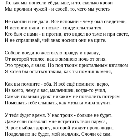
То, как мы понесли её дальше, и то, сколько крови
Мы пролили чужой - и своей, то, чего мы успеть
Не смогли и не дали. Всё вспомни - чему был свидетель,
И истории няни, и позже - свидетельства тех,
Кто был с нами - и против, кто видел во тьме и при свете,
И не спрашивай, чей знак носили они на щите.
Собери воедино жестокую правду и правду,
От которой теплее, как в зимнюю ночь от огня.
Это трудно, я знаю. Но под твоим пристальным взглядом
Я хотел бы остаться таким, как ты помнишь меня,
Как вы помните - оба. И всё ещё помните, верю,
Из всего, чему я вас, мальчишек, когда-то учил,
Самый главный урок: никаким не позволить потерям
Помешать тебе слышать, как музыка мира звучит.
У тебя будет время. У нас троих - больше не будет.
Даже если позволят мне встретить твои паруса,
Элрос выбрал дорогу, которой уходят прочь люди...
Нолдолантэ не будет, мой мальчик. Сложи её сам.