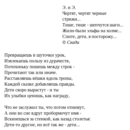
Э. и Э.
Чертят, чертят черные
стрижи...
Тише, тише - шепчутся шаги...
Жили-были эльфы на холме...
Спите, дети, я посторожу...
©
Скади
Превращаешь в шуточки урок,
Извлекаешь пользу из дурачеств,
Потихоньку пишешь между строк -
Прочитают так или иначе.
Расставляешь вёшки вдоль тропы,
Каждой сказке добавляешь правды.
Дети скоро вырастут - и ты
Их улыбки ценишь, как награду,
Что не заслужил ты, что потом отнимут,
А они во сне вдруг пробормочут имя -
Вскинешься за стенкой, как назад столетья:
Дети-то другие, но всё так же - дети...