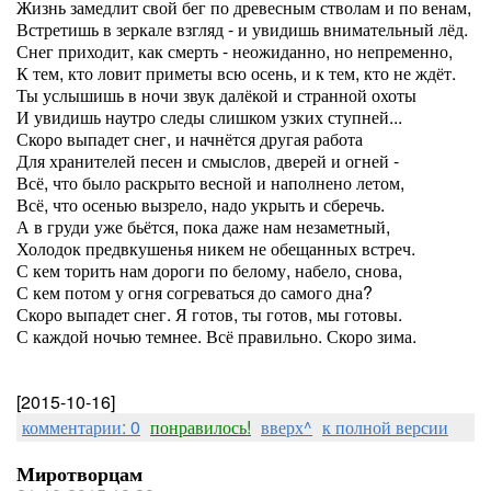
Жизнь замедлит свой бег по древесным стволам и по венам,
Встретишь в зеркале взгляд - и увидишь внимательный лёд.
Снег приходит, как смерть - неожиданно, но непременно,
К тем, кто ловит приметы всю осень, и к тем, кто не ждёт.
Ты услышишь в ночи звук далёкой и странной охоты
И увидишь наутро следы слишком узких ступней...
Скоро выпадет снег, и начнётся другая работа
Для хранителей песен и смыслов, дверей и огней -
Всё, что было раскрыто весной и наполнено летом,
Всё, что осенью вызрело, надо укрыть и сберечь.
А в груди уже бьётся, пока даже нам незаметный,
Холодок предвкушенья никем не обещанных встреч.
С кем торить нам дороги по белому, набело, снова,
С кем потом у огня согреваться до самого дна?
Скоро выпадет снег. Я готов, ты готов, мы готовы.
С каждой ночью темнее. Всё правильно. Скоро зима.
[2015-10-16]
комментарии: 0
понравилось!
вверх^
к полной версии
Миротворцам