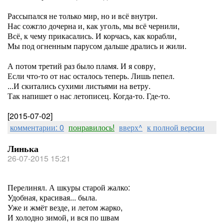
Рассыпался не только мир, но и всё внутри.
Нас сожгло дочерна и, как уголь, мы всё чернили,
Всё, к чему прикасались. И корчась, как корабли,
Мы под огненным парусом дальше дрались и жили.
А потом третий раз было пламя. И я совру,
Если что-то от нас осталось теперь. Лишь пепел.
...И скитались сухими листьями на ветру.
Так напишет о нас летописец. Когда-то. Где-то.
[2015-07-02]
комментарии: 0
понравилось!
вверх^
к полной версии
Линька
26-07-2015 15:21
Перелинял. А шкуры старой жалко:
Удобная, красивая... была.
Уже и жмёт везде, и летом жарко,
И холодно зимой, и вся по швам