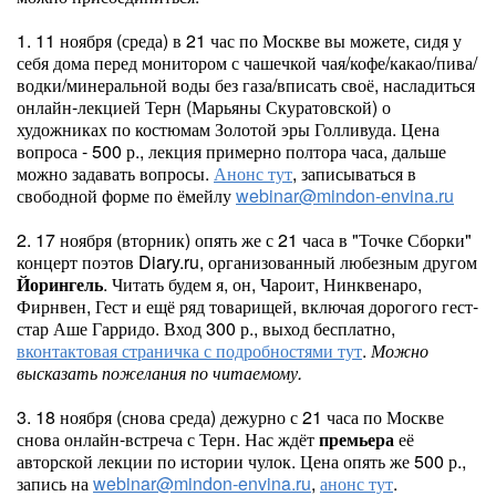
1. 11 ноября (среда) в 21 час по Москве вы можете, сидя у
себя дома перед монитором с чашечкой чая/кофе/какао/пива/
водки/минеральной воды без газа/вписать своё, насладиться
онлайн-лекцией Терн (Марьяны Скуратовской) о
художниках по костюмам Золотой эры Голливуда. Цена
вопроса - 500 р., лекция примерно полтора часа, дальше
можно задавать вопросы.
Анонс тут
, записываться в
свободной форме по ёмейлу
webinar@mindon-envina.ru
2. 17 ноября (вторник) опять же с 21 часа в "Точке Сборки"
концерт поэтов Diary.ru, организованный любезным другом
Йорингель
. Читать будем я, он, Чароит, Нинквенаро,
Фирнвен, Гест и ещё ряд товарищей, включая дорогого гест-
стар Аше Гарридо. Вход 300 р., выход бесплатно,
вконтактовая страничка с подробностями тут
.
Можно
высказать пожелания по читаемому.
3. 18 ноября (снова среда) дежурно с 21 часа по Москве
снова онлайн-встреча с Терн. Нас ждёт
премьера
её
авторской лекции по истории чулок. Цена опять же 500 р.,
запись на
webinar@mindon-envina.ru
,
анонс тут
.