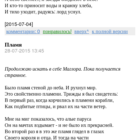
И кто-то приносит воды и краюху хлеба,
И тихо уходит, радуясь: лорд уснул.
[2015-07-04]
комментарии: 0
понравилось!
вверх^
к полной версии
Пламя
28-07-2015 13:45
Продолжаю искать в себе Маглора. Пока получается
странное.
Было пламя стеной до неба. И рухнул мир.
Это свойственно пламени. Трижды я был свидетель:
В первый раз, когда корчились в пламени корабли,
Как подбитые птицы, и рвал их на части ветер.
Мне на миг показалось, что алые паруса
Он на мачтах вздымает - и не было их прекрасней.
Во второй раз я в это же пламя глядел в глазах
Своего короля и отца. И тогда на части