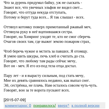
Что за дурень придумал байку, уж не сыскать -
Знают все, что увечных эльфов не видел свет...
Говорят, что оттуда некуда отступать,
Потому и берут туда всех... Я так слышал - всех.
Оттянул котомку поверх примотанный ржавый меч,
Оттянула руку в неё вцепившаяся сестра.
Говорят, на Химринг уходят те, кто не смог сберечь
Очагов своих там, где выжег землю пожаром страх,
Чтоб беречь чужие и мстить за павших. Я отомщу.
Я умею шить шкуры, печь хлеб и считать до ста.
Говорят, что любому там рады сейчас мечу,
Вот он - меч. Я его из-под тела отца достал.
Пару лет - и я вырасту сильным, под стать мечу,
Мне их девять сравнялось недавно, как выпал снег.
Эй, сестрёнка, не плачь. Нам осталось совсем чуть-чуть.
Говорят, вон за те ворота пускают всех.
[2015-07-09]
комментарии: 0
понравилось!
вверх^
к полной версии