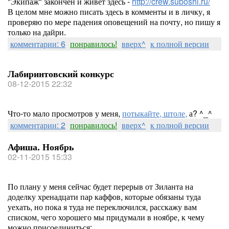
"Экипаж" закончен и живёт здесь -
http://crew.suboshi.ru/
В целом мне можно писать здесь в комменты и в личку, я
проверяю по мере падения оповещений на почту, но пишу я
только на дайри.
комментарии: 6
понравилось!
вверх^
к полной версии
Лабиринтовский конкурс
08-12-2015 22:32
Что-то мало просмотров у меня,
потыкайте, штоле,
а? ^_^
комментарии: 2
понравилось!
вверх^
к полной версии
Афиша. Ноябрь
02-11-2015 15:33
По плану у меня сейчас будет перерыв от Зиланта на
доделку хренадцати пар каффов, которые обязаны туда
уехать, но пока я туда не переключился, расскажу вам
списком, чего хорошего мы придумали в ноябре, к чему
можно присоединиться: