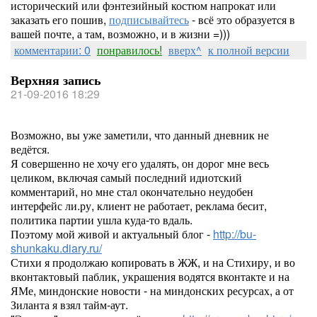
исторический или фэнтезийный костюм напрокат или
заказать его пошив,
подписывайтесь
- всё это образуется в
вашей почте, а там, возможно, и в жизни =)))
комментарии: 0
понравилось!
вверх^
к полной версии
Верхняя запись
21-09-2016 18:29
Возможно, вы уже заметили, что данный дневник не
ведётся.
Я совершенно не хочу его удалять, он дорог мне весь
целиком, включая самый последний идиотский
комментарий, но мне стал окончательно неудобен
интерфейс ли.ру, клиент не работает, реклама бесит,
политика партии ушла куда-то вдаль.
Поэтому мой живой и актуальный блог -
http://bu-
shunkaku.diary.ru/
Стихи я продолжаю копировать в ЖЖ, и на Стихиру, и во
вконтактовый паблик, украшения водятся вконтакте и на
ЯМе, миндонские новости - на миндонских ресурсах, а от
Зиланта я взял тайм-аут.