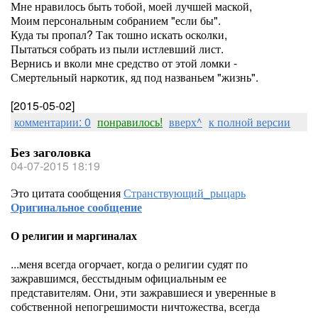
Мне нравилось быть тобой, моей лучшей маской,
Моим персональным собранием "если бы".
Куда ты пропал? Так тошно искать осколки,
Пытаться собрать из пыли истлевший лист.
Вернись и вколи мне средство от этой ломки -
Смертельный наркотик, яд под названьем "жизнь".
[2015-05-02]
комментарии: 0
понравилось!
вверх^
к полной версии
Без заголовка
04-07-2015 18:19
Это цитата сообщения
Странствующий_рыцарь
Оригинальное сообщение
О религии и маргиналах
...меня всегда огорчает, когда о религии судят по
зажравшимся, бесстыдным официальным ее
представителям. Они, эти зажравшиеся и уверенные в
собственной непогрешимости ничтожества, всегда