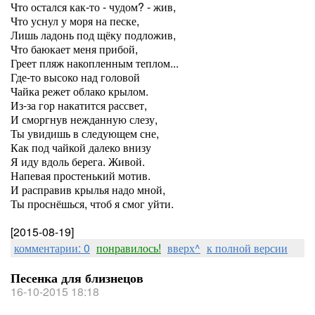
Что остался как-то - чудом? - жив,
Что уснул у моря на песке,
Лишь ладонь под щёку подложив,
Что баюкает меня прибой,
Греет пляж накопленным теплом...
Где-то высоко над головой
Чайка режет облако крылом.
Из-за гор накатится рассвет,
И сморгнув нежданную слезу,
Ты увидишь в следующем сне,
Как под чайкой далеко внизу
Я иду вдоль берега. Живой.
Напевая простенький мотив.
И расправив крылья надо мной,
Ты проснёшься, чтоб я смог уйти.
[2015-08-19]
комментарии: 0
понравилось!
вверх^
к полной версии
Песенка для близнецов
16-10-2015 18:18