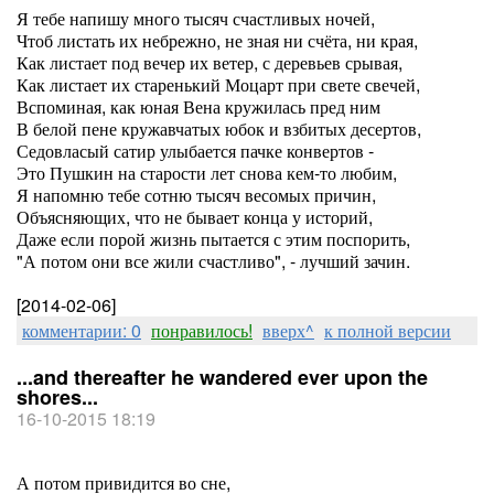
Я тебе напишу много тысяч счастливых ночей,
Чтоб листать их небрежно, не зная ни счёта, ни края,
Как листает под вечер их ветер, с деревьев срывая,
Как листает их старенький Моцарт при свете свечей,
Вспоминая, как юная Вена кружилась пред ним
В белой пене кружавчатых юбок и взбитых десертов,
Седовласый сатир улыбается пачке конвертов -
Это Пушкин на старости лет снова кем-то любим,
Я напомню тебе сотню тысяч весомых причин,
Объясняющих, что не бывает конца у историй,
Даже если порой жизнь пытается с этим поспорить,
"А потом они все жили счастливо", - лучший зачин.
[2014-02-06]
комментарии: 0
понравилось!
вверх^
к полной версии
...and thereafter he wandered ever upon the
shores...
16-10-2015 18:19
А потом привидится во сне,