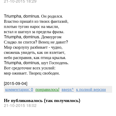
21-10-2015 18:29
Triumpha, dominus. Он родился.
Властно пришёл из твоих фантазий,
плотью тугою нарос на мысли,
встал и шагнул за пределы фразы.
Triumpha, dominus. Демиургом
Сладко ли спится? Венец не давит?
Мир скорлупу разбивает - чудно,
сможешь увидеть, как он взлетает,
небо расправив, как птица крылья.
Triumpha, dominus, шут Господень.
Вот средоточие всех усилий:
мир оживает. Творец свободен.
[2015-09-04]
комментарии: 0
понравилось!
вверх^
к полной версии
Не публиковалось (так получилось)
21-10-2015 18:02