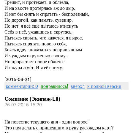
Трещит, и протекает, и облезла,
И на хвосте протёрлась аж до дыр.
И нет бы снять и спрятать - бесполезный,
Но дорогой, как память, сувенир,
Но нет, я всё ещё пытаюсь втиснуть
Себя в неё, ужавшись и скрутясь,
Пытаясь скрыть, что кажется, я вырос,
Пытаясь спрятать нового себя,
Боясь вдруг показаться непривычным
И чуждым окруженью своему...
Но прорастает новое обличье
И шкура жмёт. И я её сниму.
[2015-06-21]
комментарии: 0
понравилось!
вверх^
к полной версии
Сомнение (Экипаж-LII)
26-07-2015 15:20
На повестке текущего дня - один вопрос:
Что нам делать с пришедшим в руку раскладом карт?