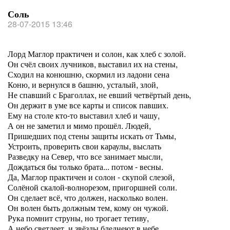
Соль
28-07-2015 13:46
Лорд Маглор практичен и солон, как хлеб с золой.
Он счёл своих лучников, выставил их на стены,
Сходил на конюшню, скормил из ладони сена
Коню, и вернулся в башню, усталый, злой,
Не спавший с Браголлах, не евший четвёртый день,
Он держит в уме все карты и список павших.
Ему на столе кто-то выставил хлеб и чашу,
А он не заметил и мимо прошёл. Людей,
Пришедших под стены защиты искать от Тьмы,
Устроить, проверить свои караулы, выслать
Разведку на Север, что все занимает мысли,
Дождаться бы только брата... потом - весны.
Да, Маглор практичен и солон - скупой слезой,
Солёной скалой-волнорезом, пригоршней соли.
Он сделает всё, что должен, насколько волен.
Он волен быть должным тем, кому он чужой.
Рука помнит струны, но трогает тетиву,
А небо светлеет, и звёзды бледнеют в небе.