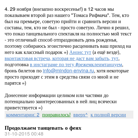
4. 29 ноября (внезапно воскресенье!) в 12 часов мы
показываем второй раз нашего "Томаса Рифмача". Тем, кто
был на премьере, советую прийти и сравнить версии и
составы, тем, кто не был - просто советую. Лично я решил,
что показ танцевального спектакля на полностью мой текст
- это отличный способ отпраздновать день рожденья,
поэтому собираюсь эгоистично расценивать ваш приход на
него как классный подарок =)
Анонс тут
(а ещё везде),
вконтактовая встреча, которая не даст вам забыть, тут
,
подготовка
в инстаграме по тегу #режемклеимтанцуем
,
бронь билетов по
info@mindon-envina.ru
, хотя некоторые
просто приходят с этим в средства связи со мной и не
парятся =)
Донесение информации целиком или частями до
потенциально заинтересованных в ней лиц всячески
приветствуется =)
комментарии: 2
понравилось!
вверх^
к полной версии
Продолжаем танцевать о феях
31-10-2015 00:48