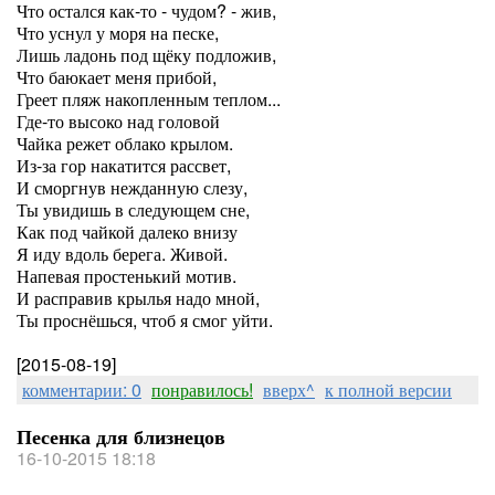
Что остался как-то - чудом? - жив,
Что уснул у моря на песке,
Лишь ладонь под щёку подложив,
Что баюкает меня прибой,
Греет пляж накопленным теплом...
Где-то высоко над головой
Чайка режет облако крылом.
Из-за гор накатится рассвет,
И сморгнув нежданную слезу,
Ты увидишь в следующем сне,
Как под чайкой далеко внизу
Я иду вдоль берега. Живой.
Напевая простенький мотив.
И расправив крылья надо мной,
Ты проснёшься, чтоб я смог уйти.
[2015-08-19]
комментарии: 0
понравилось!
вверх^
к полной версии
Песенка для близнецов
16-10-2015 18:18