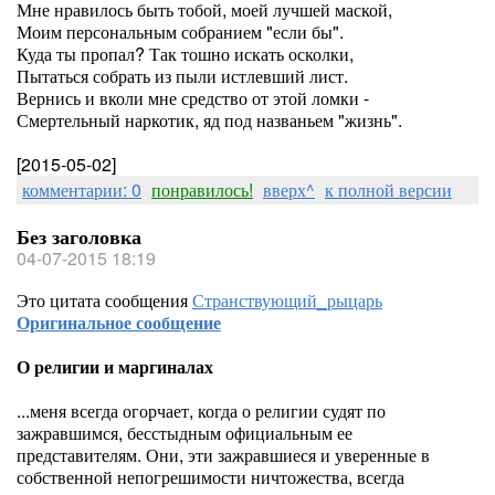
Мне нравилось быть тобой, моей лучшей маской,
Моим персональным собранием "если бы".
Куда ты пропал? Так тошно искать осколки,
Пытаться собрать из пыли истлевший лист.
Вернись и вколи мне средство от этой ломки -
Смертельный наркотик, яд под названьем "жизнь".
[2015-05-02]
комментарии: 0
понравилось!
вверх^
к полной версии
Без заголовка
04-07-2015 18:19
Это цитата сообщения
Странствующий_рыцарь
Оригинальное сообщение
О религии и маргиналах
...меня всегда огорчает, когда о религии судят по
зажравшимся, бесстыдным официальным ее
представителям. Они, эти зажравшиеся и уверенные в
собственной непогрешимости ничтожества, всегда