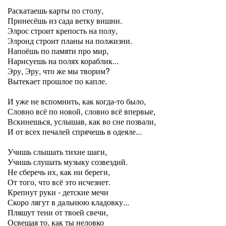
Раскатаешь карты по столу,
Принесёшь из сада ветку вишни.
Элрос строит крепость на полу,
Элронд строит планы на полжизни.
Напоёшь по памяти про мир,
Нарисуешь на полях кораблик...
Эру, Эру, что же мы творим?
Вытекает прошлое по капле.
И уже не вспомнить, как когда-то было,
Словно всё по новой, словно всё впервые,
Вскинешься, услышав, как во сне позвали,
И от всех печалей спрячешь в одеяле...
Учишь слышать тихие шаги,
Учишь слушать музыку созвездий.
Не сберечь их, как ни береги,
От того, что всё это исчезнет.
Крепнут руки - детские мечи
Скоро лягут в дальнюю кладовку...
Пляшут тени от твоей свечи,
Освещая то, как ты неловко