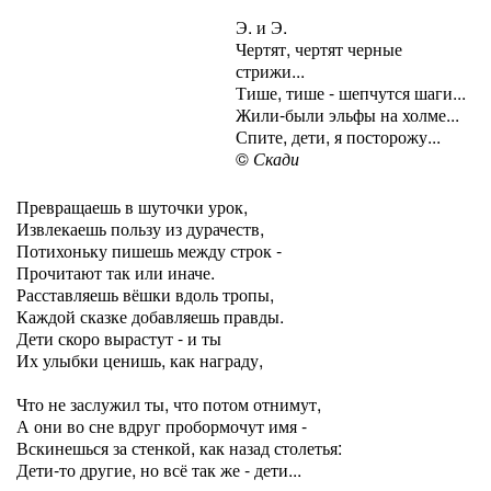
Э. и Э.
Чертят, чертят черные
стрижи...
Тише, тише - шепчутся шаги...
Жили-были эльфы на холме...
Спите, дети, я посторожу...
©
Скади
Превращаешь в шуточки урок,
Извлекаешь пользу из дурачеств,
Потихоньку пишешь между строк -
Прочитают так или иначе.
Расставляешь вёшки вдоль тропы,
Каждой сказке добавляешь правды.
Дети скоро вырастут - и ты
Их улыбки ценишь, как награду,
Что не заслужил ты, что потом отнимут,
А они во сне вдруг пробормочут имя -
Вскинешься за стенкой, как назад столетья:
Дети-то другие, но всё так же - дети...