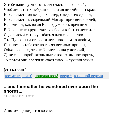
Я тебе напишу много тысяч счастливых ночей,
Чтоб листать их небрежно, не зная ни счёта, ни края,
Как листает под вечер их ветер, с деревьев срывая,
Как листает их старенький Моцарт при свете свечей,
Вспоминая, как юная Вена кружилась пред ним
В белой пене кружавчатых юбок и взбитых десертов,
Седовласый сатир улыбается пачке конвертов -
Это Пушкин на старости лет снова кем-то любим,
Я напомню тебе сотню тысяч весомых причин,
Объясняющих, что не бывает конца у историй,
Даже если порой жизнь пытается с этим поспорить,
"А потом они все жили счастливо", - лучший зачин.
[2014-02-06]
комментарии: 0
понравилось!
вверх^
к полной версии
...and thereafter he wandered ever upon the
shores...
16-10-2015 18:19
А потом привидится во сне,