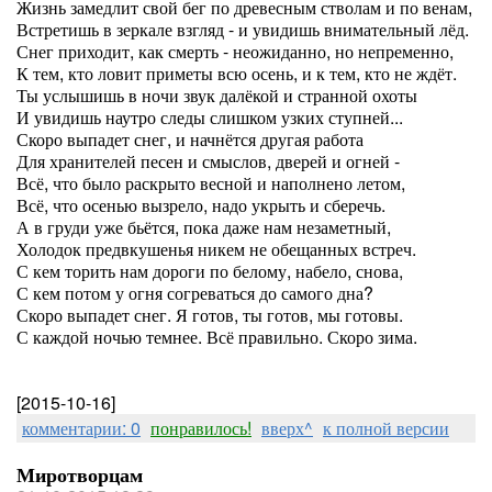
Жизнь замедлит свой бег по древесным стволам и по венам,
Встретишь в зеркале взгляд - и увидишь внимательный лёд.
Снег приходит, как смерть - неожиданно, но непременно,
К тем, кто ловит приметы всю осень, и к тем, кто не ждёт.
Ты услышишь в ночи звук далёкой и странной охоты
И увидишь наутро следы слишком узких ступней...
Скоро выпадет снег, и начнётся другая работа
Для хранителей песен и смыслов, дверей и огней -
Всё, что было раскрыто весной и наполнено летом,
Всё, что осенью вызрело, надо укрыть и сберечь.
А в груди уже бьётся, пока даже нам незаметный,
Холодок предвкушенья никем не обещанных встреч.
С кем торить нам дороги по белому, набело, снова,
С кем потом у огня согреваться до самого дна?
Скоро выпадет снег. Я готов, ты готов, мы готовы.
С каждой ночью темнее. Всё правильно. Скоро зима.
[2015-10-16]
комментарии: 0
понравилось!
вверх^
к полной версии
Миротворцам