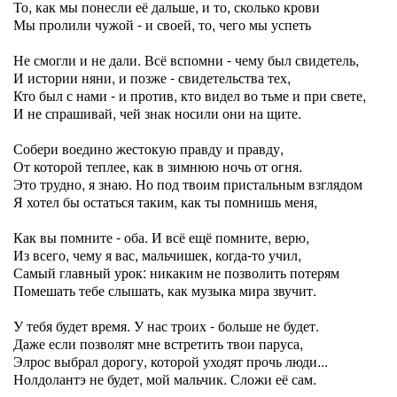
То, как мы понесли её дальше, и то, сколько крови
Мы пролили чужой - и своей, то, чего мы успеть
Не смогли и не дали. Всё вспомни - чему был свидетель,
И истории няни, и позже - свидетельства тех,
Кто был с нами - и против, кто видел во тьме и при свете,
И не спрашивай, чей знак носили они на щите.
Собери воедино жестокую правду и правду,
От которой теплее, как в зимнюю ночь от огня.
Это трудно, я знаю. Но под твоим пристальным взглядом
Я хотел бы остаться таким, как ты помнишь меня,
Как вы помните - оба. И всё ещё помните, верю,
Из всего, чему я вас, мальчишек, когда-то учил,
Самый главный урок: никаким не позволить потерям
Помешать тебе слышать, как музыка мира звучит.
У тебя будет время. У нас троих - больше не будет.
Даже если позволят мне встретить твои паруса,
Элрос выбрал дорогу, которой уходят прочь люди...
Нолдолантэ не будет, мой мальчик. Сложи её сам.