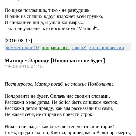
По щеке погладишь, тихо - не разбудишь,
И один из спящих вдруг вздохнёт всей грудью,
И спокойней лица, и ушли кошмары...
Так и не узнаешь, кто воскликнул "Маглор!"...
[2015-08-17]
комментарии: 0
понравилось!
вверх^
к полной версии
Маглор - Элронду [Нолдолантэ не будет]
19-08-2015 01:15
Постигровое. Маглор погиб, не сложив Нолдолантэ.
Нолдолантэ не будет. Оплачь нас своими словами.
Расскажи о нас детям. Не бойся быть слишком жесток,
Расскажи детям правду, как мы рассказали бы сами,
Не жалея себя, не стирая из повести строк,
Никого не щадя - как безжалостен честный историк:
Ложь, предательство, Клятва, пришедшая в Валинор смерть,