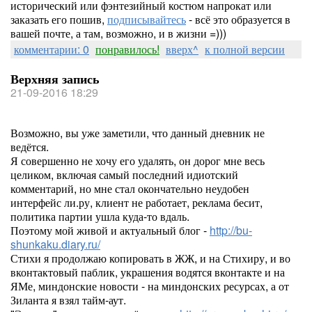
исторический или фэнтезийный костюм напрокат или
заказать его пошив,
подписывайтесь
- всё это образуется в
вашей почте, а там, возможно, и в жизни =)))
комментарии: 0
понравилось!
вверх^
к полной версии
Верхняя запись
21-09-2016 18:29
Возможно, вы уже заметили, что данный дневник не
ведётся.
Я совершенно не хочу его удалять, он дорог мне весь
целиком, включая самый последний идиотский
комментарий, но мне стал окончательно неудобен
интерфейс ли.ру, клиент не работает, реклама бесит,
политика партии ушла куда-то вдаль.
Поэтому мой живой и актуальный блог -
http://bu-
shunkaku.diary.ru/
Стихи я продолжаю копировать в ЖЖ, и на Стихиру, и во
вконтактовый паблик, украшения водятся вконтакте и на
ЯМе, миндонские новости - на миндонских ресурсах, а от
Зиланта я взял тайм-аут.