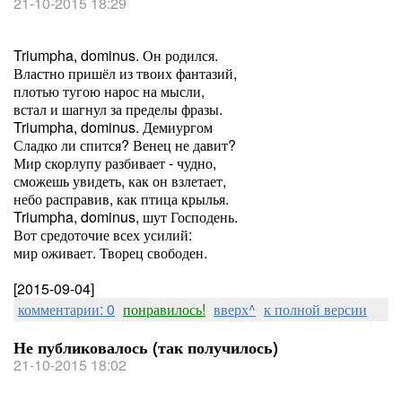
21-10-2015 18:29
Triumpha, dominus. Он родился.
Властно пришёл из твоих фантазий,
плотью тугою нарос на мысли,
встал и шагнул за пределы фразы.
Triumpha, dominus. Демиургом
Сладко ли спится? Венец не давит?
Мир скорлупу разбивает - чудно,
сможешь увидеть, как он взлетает,
небо расправив, как птица крылья.
Triumpha, dominus, шут Господень.
Вот средоточие всех усилий:
мир оживает. Творец свободен.
[2015-09-04]
комментарии: 0
понравилось!
вверх^
к полной версии
Не публиковалось (так получилось)
21-10-2015 18:02