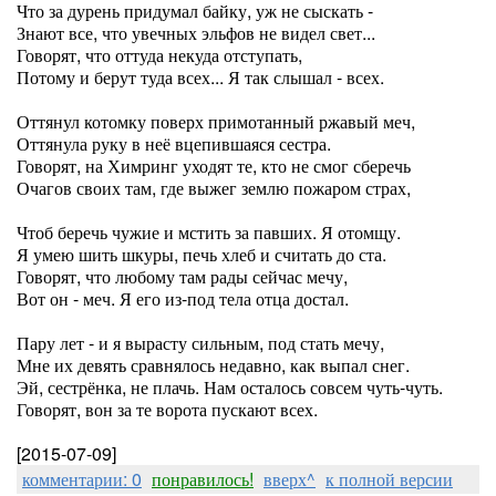
Что за дурень придумал байку, уж не сыскать -
Знают все, что увечных эльфов не видел свет...
Говорят, что оттуда некуда отступать,
Потому и берут туда всех... Я так слышал - всех.
Оттянул котомку поверх примотанный ржавый меч,
Оттянула руку в неё вцепившаяся сестра.
Говорят, на Химринг уходят те, кто не смог сберечь
Очагов своих там, где выжег землю пожаром страх,
Чтоб беречь чужие и мстить за павших. Я отомщу.
Я умею шить шкуры, печь хлеб и считать до ста.
Говорят, что любому там рады сейчас мечу,
Вот он - меч. Я его из-под тела отца достал.
Пару лет - и я вырасту сильным, под стать мечу,
Мне их девять сравнялось недавно, как выпал снег.
Эй, сестрёнка, не плачь. Нам осталось совсем чуть-чуть.
Говорят, вон за те ворота пускают всех.
[2015-07-09]
комментарии: 0
понравилось!
вверх^
к полной версии