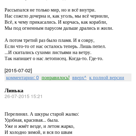
Рассыпался не только мир, но и всё внутри.
Нас сожгло дочерна и, как уголь, мы всё чернили,
Всё, к чему прикасались. И корчась, как корабли,
Мы под огненным парусом дальше дрались и жили.
А потом третий раз было пламя. И я совру,
Если что-то от нас осталось теперь. Лишь пепел.
...И скитались сухими листьями на ветру.
Так напишет о нас летописец. Когда-то. Где-то.
[2015-07-02]
комментарии: 0
понравилось!
вверх^
к полной версии
Линька
26-07-2015 15:21
Перелинял. А шкуры старой жалко:
Удобная, красивая... была.
Уже и жмёт везде, и летом жарко,
И холодно зимой, и вся по швам