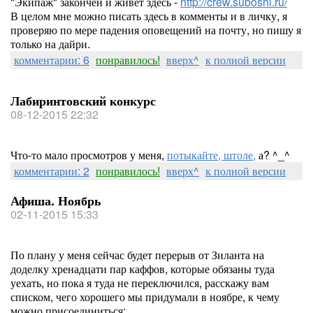
"Экипаж" закончен и живёт здесь -
http://crew.suboshi.ru/
В целом мне можно писать здесь в комменты и в личку, я
проверяю по мере падения оповещений на почту, но пишу я
только на дайри.
комментарии: 6
понравилось!
вверх^
к полной версии
Лабиринтовский конкурс
08-12-2015 22:32
Что-то мало просмотров у меня,
потыкайте, штоле,
а? ^_^
комментарии: 2
понравилось!
вверх^
к полной версии
Афиша. Ноябрь
02-11-2015 15:33
По плану у меня сейчас будет перерыв от Зиланта на
доделку хренадцати пар каффов, которые обязаны туда
уехать, но пока я туда не переключился, расскажу вам
списком, чего хорошего мы придумали в ноябре, к чему
можно присоединиться: