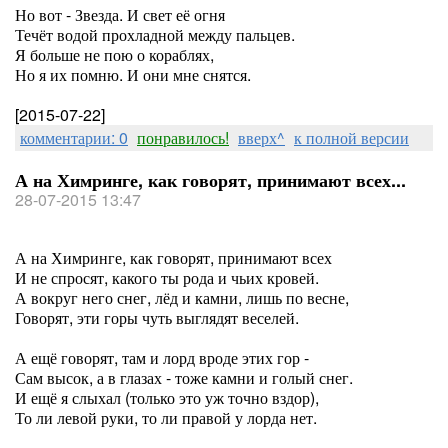
Но вот - Звезда. И свет её огня
Течёт водой прохладной между пальцев.
Я больше не пою о кораблях,
Но я их помню. И они мне снятся.
[2015-07-22]
комментарии: 0
понравилось!
вверх^
к полной версии
А на Химринге, как говорят, принимают всех...
28-07-2015 13:47
А на Химринге, как говорят, принимают всех
И не спросят, какого ты рода и чьих кровей.
А вокруг него снег, лёд и камни, лишь по весне,
Говорят, эти горы чуть выглядят веселей.
А ещё говорят, там и лорд вроде этих гор -
Сам высок, а в глазах - тоже камни и голый снег.
И ещё я слыхал (только это уж точно вздор),
То ли левой руки, то ли правой у лорда нет.