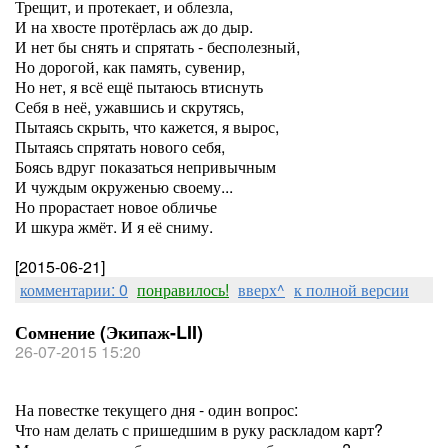
Трещит, и протекает, и облезла,
И на хвосте протёрлась аж до дыр.
И нет бы снять и спрятать - бесполезный,
Но дорогой, как память, сувенир,
Но нет, я всё ещё пытаюсь втиснуть
Себя в неё, ужавшись и скрутясь,
Пытаясь скрыть, что кажется, я вырос,
Пытаясь спрятать нового себя,
Боясь вдруг показаться непривычным
И чуждым окруженью своему...
Но прорастает новое обличье
И шкура жмёт. И я её сниму.
[2015-06-21]
комментарии: 0
понравилось!
вверх^
к полной версии
Сомнение (Экипаж-LII)
26-07-2015 15:20
На повестке текущего дня - один вопрос:
Что нам делать с пришедшим в руку раскладом карт?