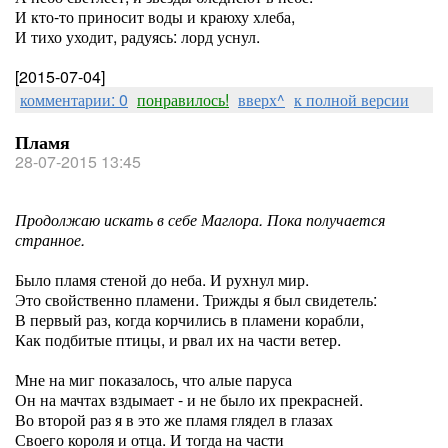
И кто-то приносит воды и краюху хлеба,
И тихо уходит, радуясь: лорд уснул.
[2015-07-04]
комментарии: 0
понравилось!
вверх^
к полной версии
Пламя
28-07-2015 13:45
Продолжаю искать в себе Маглора. Пока получается
странное.
Было пламя стеной до неба. И рухнул мир.
Это свойственно пламени. Трижды я был свидетель:
В первый раз, когда корчились в пламени корабли,
Как подбитые птицы, и рвал их на части ветер.
Мне на миг показалось, что алые паруса
Он на мачтах вздымает - и не было их прекрасней.
Во второй раз я в это же пламя глядел в глазах
Своего короля и отца. И тогда на части