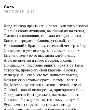
Соль
28-07-2015 13:46
Лорд Маглор практичен и солон, как хлеб с золой.
Он счёл своих лучников, выставил их на стены,
Сходил на конюшню, скормил из ладони сена
Коню, и вернулся в башню, усталый, злой,
Не спавший с Браголлах, не евший четвёртый день,
Он держит в уме все карты и список павших.
Ему на столе кто-то выставил хлеб и чашу,
А он не заметил и мимо прошёл. Людей,
Пришедших под стены защиты искать от Тьмы,
Устроить, проверить свои караулы, выслать
Разведку на Север, что все занимает мысли,
Дождаться бы только брата... потом - весны.
Да, Маглор практичен и солон - скупой слезой,
Солёной скалой-волнорезом, пригоршней соли.
Он сделает всё, что должен, насколько волен.
Он волен быть должным тем, кому он чужой.
Рука помнит струны, но трогает тетиву,
А небо светлеет, и звёзды бледнеют в небе.