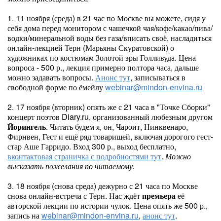
1. 11 ноября (среда) в 21 час по Москве вы можете, сидя у
себя дома перед монитором с чашечкой чая/кофе/какао/пива/
водки/минеральной воды без газа/вписать своё, насладиться
онлайн-лекцией Терн (Марьяны Скуратовской) о
художниках по костюмам Золотой эры Голливуда. Цена
вопроса - 500 р., лекция примерно полтора часа, дальше
можно задавать вопросы.
Анонс тут
, записываться в
свободной форме по ёмейлу
webinar@mindon-envina.ru
2. 17 ноября (вторник) опять же с 21 часа в "Точке Сборки"
концерт поэтов Diary.ru, организованный любезным другом
Йорингель
. Читать будем я, он, Чароит, Нинквенаро,
Фирнвен, Гест и ещё ряд товарищей, включая дорогого гест-
стар Аше Гарридо. Вход 300 р., выход бесплатно,
вконтактовая страничка с подробностями тут
.
Можно
высказать пожелания по читаемому.
3. 18 ноября (снова среда) дежурно с 21 часа по Москве
снова онлайн-встреча с Терн. Нас ждёт
премьера
её
авторской лекции по истории чулок. Цена опять же 500 р.,
запись на
webinar@mindon-envina.ru
,
анонс тут
.