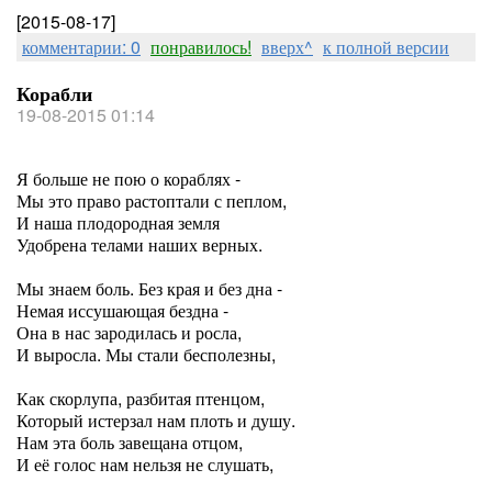
[2015-08-17]
комментарии: 0
понравилось!
вверх^
к полной версии
Корабли
19-08-2015 01:14
Я больше не пою о кораблях -
Мы это право растоптали с пеплом,
И наша плодородная земля
Удобрена телами наших верных.
Мы знаем боль. Без края и без дна -
Немая иссушающая бездна -
Она в нас зародилась и росла,
И выросла. Мы стали бесполезны,
Как скорлупа, разбитая птенцом,
Который истерзал нам плоть и душу.
Нам эта боль завещана отцом,
И её голос нам нельзя не слушать,