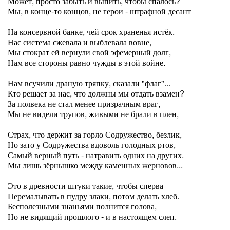
Может, просто забыть и выпить, чтобы спалось?
Мы, в конце-то концов, не герои - штрафной десант
На консервной банке, чей срок храненья истёк.
Нас система сжевала и выблевала вовне,
Мы стократ ей вернули свой эфемерный долг,
Нам все стороны равно чужды в этой войне.
Нам всучили драную тряпку, сказали "флаг"...
Кто решает за нас, что должны мы отдать взамен?
За полвека не стал менее призрачным враг,
Мы не видели трупов, живыми не брали в плен,
Страх, что держит за горло Содружество, безлик,
Но зато у Содружества вдоволь голодных ртов,
Самый верный путь - натравить одних на других.
Мы лишь зёрнышко между каменных жерновов...
Это в древности штуки такие, чтобы сперва
Перемалывать в пудру злаки, потом делать хлеб.
Бесполезными знаньями полнится голова,
Но не видящий прошлого - и в настоящем слеп.