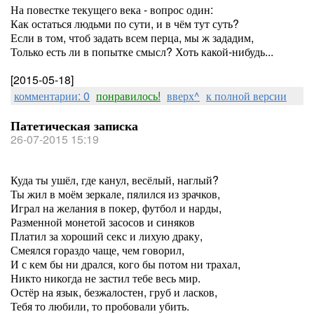
На повестке текущего века - вопрос один:
Как остаться людьми по сути, и в чём тут суть?
Если в том, чтоб задать всем перца, мы ж зададим,
Только есть ли в попытке смысл? Хоть какой-нибудь...
[2015-05-18]
комментарии: 0
понравилось!
вверх^
к полной версии
Патетическая записка
26-07-2015 15:19
Куда ты ушёл, где канул, весёлый, наглый?
Ты жил в моём зеркале, пялился из зрачков,
Играл на желания в покер, футбол и нарды,
Разменной монетой засосов и синяков
Платил за хороший секс и лихую драку,
Смеялся гораздо чаще, чем говорил,
И с кем бы ни дрался, кого бы потом ни трахал,
Никто никогда не застил тебе весь мир.
Остёр на язык, безжалостен, груб и ласков,
Тебя то любили, то пробовали убить.