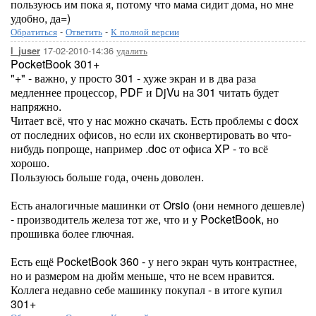
пользуюсь им пока я, потому что мама сидит дома, но мне
удобно, да=)
Обратиться
-
Ответить
-
К полной версии
17-02-2010-14:36
удалить
l_juser
PocketBook 301+
"+" - важно, у просто 301 - хуже экран и в два раза
медленнее процессор, PDF и DjVu на 301 читать будет
напряжно.
Читает всё, что у нас можно скачать. Есть проблемы с docx
от последних офисов, но если их сконвертировать во что-
нибудь попроще, например .doc от офиса XP - то всё
хорошо.
Пользуюсь больше года, очень доволен.
Есть аналогичные машинки от Orsio (они немного дешевле)
- производитель железа тот же, что и у PocketBook, но
прошивка более глючная.
Есть ещё PocketBook 360 - у него экран чуть контрастнее,
но и размером на дюйм меньше, что не всем нравится.
Коллега недавно себе машинку покупал - в итоге купил
301+