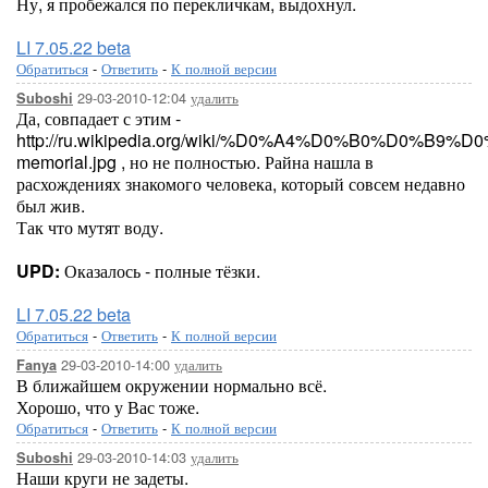
Ну, я пробежался по перекличкам, выдохнул.
LI 7.05.22 beta
Обратиться
-
Ответить
-
К полной версии
29-03-2010-12:04
удалить
Suboshi
Да, совпадает с этим -
http://ru.wikipedia.org/wiki/%D0%A4%D0%B0%D0%B9%D0
memorial.jpg , но не полностью. Райна нашла в
расхождениях знакомого человека, который совсем недавно
был жив.
Так что мутят воду.
UPD:
Оказалось - полные тёзки.
LI 7.05.22 beta
Обратиться
-
Ответить
-
К полной версии
29-03-2010-14:00
удалить
Fanya
В ближайшем окружении нормально всё.
Хорошо, что у Вас тоже.
Обратиться
-
Ответить
-
К полной версии
29-03-2010-14:03
удалить
Suboshi
Наши круги не задеты.