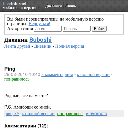
Live
Internet
Дневники
Личка
мобильная версия
Вы были перенаправлены на мобильную версию
страницы.
Вернуться!
Авторизация
Дневник
Suboshi
Лента друзей
-
Дневник
-
Полная версия
Ping
29-03-2010 10:40
к комментариям
-
к полной версии
-
понравилось!
Родные, все на месте?
P.S. Амибоши со мной.
вверх^
к полной версии
понравилось!
в evernote
Комментарии (12):