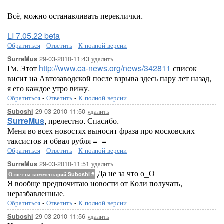
Всё, можно останавливать переклички.
LI 7.05.22 beta
Обратиться
-
Ответить
-
К полной версии
29-03-2010-11:43
удалить
SurreMus
Гм. Этот
http://www.ca-news.org/news/342811
список
висит на Автозаводской после взрыва здесь пару лет назад,
я его каждое утро вижу.
Обратиться
-
Ответить
-
К полной версии
29-03-2010-11:50
удалить
Suboshi
SurreMus
, прелестно. Спасибо.
Меня во всех новостях выносит фраза про московских
таксистов и обвал рубля =_=
Обратиться
-
Ответить
-
К полной версии
29-03-2010-11:51
удалить
SurreMus
Да не за что о_О
Ответ на комментарий Suboshi
#
Я вообще предпочитаю новости от Коли получать,
неразбавленные.
Обратиться
-
Ответить
-
К полной версии
29-03-2010-11:56
удалить
Suboshi