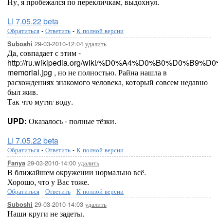
Ну, я пробежался по перекличкам, выдохнул.
LI 7.05.22 beta
Обратиться
-
Ответить
-
К полной версии
29-03-2010-12:04
удалить
Suboshi
Да, совпадает с этим -
http://ru.wikipedia.org/wiki/%D0%A4%D0%B0%D0%B9%D0
memorial.jpg , но не полностью. Райна нашла в
расхождениях знакомого человека, который совсем недавно
был жив.
Так что мутят воду.
UPD:
Оказалось - полные тёзки.
LI 7.05.22 beta
Обратиться
-
Ответить
-
К полной версии
29-03-2010-14:00
удалить
Fanya
В ближайшем окружении нормально всё.
Хорошо, что у Вас тоже.
Обратиться
-
Ответить
-
К полной версии
29-03-2010-14:03
удалить
Suboshi
Наши круги не задеты.