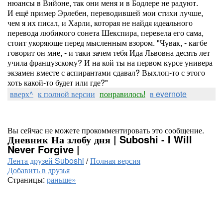
нюансы в Вийоне, так они меня и в Бодлере не радуют.
И ещё пример Эрлебен, переводившей мои стихи лучше,
чем я их писал, и Харли, которая не найдя идеального
перевода любимого сонета Шекспира, перевела его сама,
стоит укоряюще перед мысленным взором. "Чувак, - кагбе
говорит он мне, - и таки зачем тебя Ида Львовна десять лет
учила французскому? И на кой ты на первом курсе универа
экзамен вместе с аспирантами сдавал? Выхлоп-то с этого
хоть какой-то будет или где?"
вверх^
к полной версии
понравилось!
в evernote
Вы сейчас не можете прокомментировать это сообщение.
Дневник На злобу дня | Suboshi - I Will
Never Forgive |
Лента друзей Suboshi
/
Полная версия
Добавить в друзья
Страницы:
раньше»