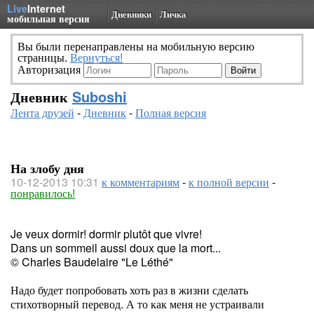
Live
Internet
Дневники
Личка
мобильная версия
Вы были перенаправлены на мобильную версию
страницы.
Вернуться!
Авторизация
Дневник
Suboshi
Лента друзей
-
Дневник
-
Полная версия
На злобу дня
10-12-2013 10:31
к комментариям
-
к полной версии
-
понравилось!
Je veux dormir! dormir plutôt que vivre!
Dans un sommeil aussi doux que la mort...
© Charles Baudelaire "Le Léthé"
Надо будет попробовать хоть раз в жизни сделать
стихотворный перевод. А то как меня не устраивали