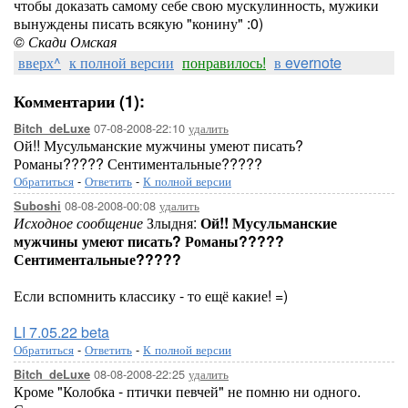
чтобы доказать самому себе свою мускулинность, мужики
вынуждены писать всякую "конину" :0)
© Скади Омская
вверх^
к полной версии
понравилось!
в evernote
Комментарии (1):
07-08-2008-22:10
удалить
Bitch_deLuxe
Ой!! Мусульманские мужчины умеют писать?
Романы????? Сентиментальные?????
Обратиться
-
Ответить
-
К полной версии
08-08-2008-00:08
удалить
Suboshi
Исходное сообщение
Злыдня:
Ой!! Мусульманские
мужчины умеют писать? Романы?????
Сентиментальные?????
Если вспомнить классику - то ещё какие! =)
LI 7.05.22 beta
Обратиться
-
Ответить
-
К полной версии
08-08-2008-22:25
удалить
Bitch_deLuxe
Кроме "Колобка - птички певчей" не помню ни одного.