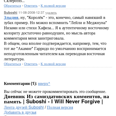
Склероззз...
Обратиться
-
Ответить
-
К полной версии
11-08-2008-12:37
удалить
Suboshi
Злыдня
, ну, "Королёк" - это, конечно, самый навязший в
зубах пример. Но можно вспомнить "Лейли и Меджнуна"
Низами или стихи Хафиза... Я к аутентичному восточному
колориту достаточно равнодушен, но мысль автора
комментария меня заинтриговала.
В общем, она вполне подтверждается, например, тем, что
тот же "Акамие" Гарридо по умолчанию воспринимается
неподготовленным читателем как переводная восточная
литература.
Обратиться
-
Ответить
-
К полной версии
Комментарии (1):
вверх^
Вы сейчас не можете прокомментировать это сообщение.
Дневник Из самиздатовских комментов, на
память | Suboshi - I Will Never Forgive |
Лента друзей Suboshi
/
Полная версия
Добавить в друзья