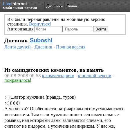
Live
Internet
Дневники
Личка
мобильная версия
Вы были перенаправлены на мобильную версию
страницы.
Вернуться!
Авторизация
Дневник
Suboshi
Лента друзей
-
Дневник
-
Полная версия
Из самиздатовских комментов, на память
05-08-2008 09:58
к комментариям
-
к полной версии
-
понравилось!
> >...автор мужчина (правда, турок)
>:))))))))
А чо хи-хи? Особенности патриархального мусульманского
менталитета. Там если мужчина пишет сентиментальные
романы, над которыми дамы заливаются слезами, его
считают не пидором, а утонченным лириком. У нас же,