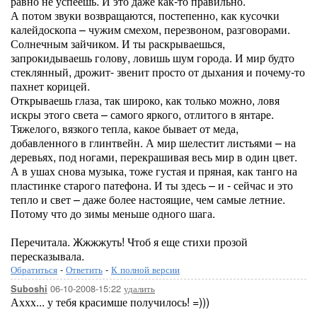
равно не успеешь. И это даже как-то правильно.
А потом звуки возвращаются, постепенно, как кусочки
калейдоскопа – чужим смехом, перезвоном, разговорами.
Солнечным зайчиком. И ты раскрываешься,
запрокидываешь голову, ловишь шум города. И мир будто
стеклянный, дрожит- звенит просто от дыхания и почему-то
пахнет корицей.
Открываешь глаза, так широко, как только можно, ловя
искры этого света – самого яркого, отлитого в янтаре.
Тяжелого, вязкого тепла, какое бывает от меда,
добавленного в глинтвейн. А мир шелестит листьями – на
деревьях, под ногами, перекрашивая весь мир в один цвет.
А в ушах снова музыка, тоже густая и пряная, как танго на
пластинке старого патефона. И ты здесь – и - сейчас и это
тепло и свет – даже более настоящие, чем самые летние.
Потому что до зимы меньше одного шага.
Перечитала. Жжжжуть! Чтоб я еще стихи прозой
пересказывала.
Обратиться
-
Ответить
-
К полной версии
06-10-2008-15:22
удалить
Suboshi
Аххх... у тебя красимше получилось! =)))