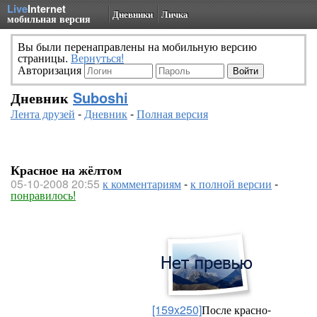
Live
Internet
Дневники
Личка
мобильная версия
Вы были перенаправлены на мобильную версию
страницы.
Вернуться!
Авторизация
Дневник
Suboshi
Лента друзей
-
Дневник
-
Полная версия
Красное на жёлтом
05-10-2008 20:55
к комментариям
-
к полной версии
-
понравилось!
[159x250]
После красно-