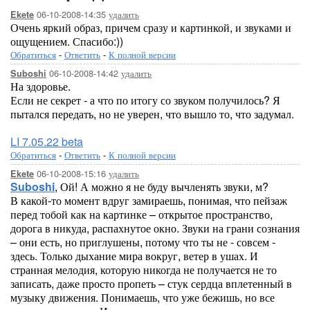
06-10-2008-14:35
удалить
Ekete
Очень яркий образ, причем сразу и картинкой, и звуками и
ощущением. Спасибо:))
Обратиться
-
Ответить
-
К полной версии
06-10-2008-14:42
удалить
Suboshi
На здоровье.
Если не секрет - а что по итогу со звуком получилось? Я
пытался передать, но не уверен, что вышло то, что задумал.
LI 7.05.22 beta
Обратиться
-
Ответить
-
К полной версии
06-10-2008-15:16
удалить
Ekete
Suboshi
, Ой! А можно я не буду вычленять звуки, м?
В какой-то момент вдруг замираешь, понимая, что пейзаж
перед тобой как на картинке – открытое пространство,
дорога в никуда, распахнутое окно. Звуки на грани сознания
– они есть, но приглушены, потому что ты не - совсем -
здесь. Только дыхание мира вокруг, ветер в ушах. И
странная мелодия, которую никогда не получается не то
записать, даже просто пропеть – стук сердца вплетенный в
музыку движения. Понимаешь, что уже бежишь, но все