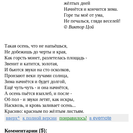
жёлтых дней
Начнётся и кончится зима.
Горе ты моё от ума,
Не печалься, гляди веселей!
© Виктор Цой
Такая осень, что не напьёшься,
Не добежишь до черты и края,
Как горсть монет, разлетелась площадь -
Звенит и катится, золотая,
И бьются звуки на сто осколков,
Пронзают веки лучами солнца,
Зима начнётся и будет долгой,
Ещё чуть-чуть - и она начнётся,
А осень пьётся взахлеб, и после -
Об пол - и звуки летят, как искры,
Насквозь, и кровь заливает осень...
Красиво: красным по жёлтым листьям.
вверх^
к полной версии
понравилось!
в evernote
Комментарии (5):