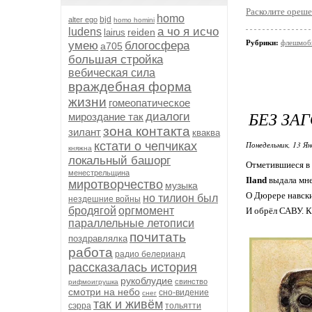
Расколите ореше
homo
bjd
alter ego
homo homini
а чо я исчо
ludens
reiden
lairus
Рубрики:
флешмобы
умею
блогосфера
а705
большая стройка
вебическая сила
враждебная форма
жизни
гомеопатическое
БЕЗ ЗА
диалоги
мироздание так
зона контакта
зилант
кваква
кстати о чепчиках
Понедельник, 13 Ян
княжна
локальный башорг
Отметившиеся в 
менестрельщина
Iland
выдала мн
миротворчество
музыка
О Дюрере навски
но тилион был
нездешние войны
бродягой
оргмомент
И обрёл САВУ. К
параллельные летописи
почитать
поздравлялка
работа
радио белерианд
рассказалась история
рукоблудие
свинство
рифмоигрушка
смотри на небо
сно-видение
снег
так и живём
сэрра
тольятти