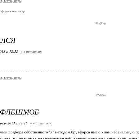
, тесты, игры
я форма жизни
АЛСЯ
013 г. 12:52
+ в цитатник
, тесты, игры
 ФЛЕШМОБ
реля 2013 г. 12:16
+ в цитатник
ммы подбора собственного "я" методом брутфорса имею к вам небанальную пр
уйста, в каком виде профессиональной деятельности вам легче всего меня