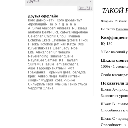
Друзья
-
ТАКОЙ 
Все (51)
Друзья оффлайн
Кого давно нет?
Кого добавить?
Вторник, 02 Июля 
-пропащий-
_m_o_r_g_a_n_a_
A_Silver
Amiboshi
Andreas_Ruisseau
По тесту
Равена
arabena
BeatNjuicE
cat-walking-alone
Celebrian
Chichiri
Chou_Ryuuen
Коэффициент
Echidna
Ekete
Estellene
gitzerai
Hikou
IQ=130
Hisoka
Hotohori
jeff_kari
Katze_Xks
kulverstukkas
l_juser
Lady_Noel
У Вас высокий у
Lita_Alexander
lur
Nemuro
Neverending_summer
quelle
Шкала степен
RaynaLee
Samael_KT_Hayashi
SurreMus
Tasuki
Tern
zaichatina
100% - 1 степен
Аше_Гарридо
внятный_куст
Гражданка_Горыныч
дева_селёдка
Особо высокорa
Крис_Аивер
Леди_Лайя
Литвен
Людвиг
Мудрая_сова
Рибике
Показатели 
Сильфиль
Твоя_улыбка
Тэнко
Ульса
Черрити
Элана
Шкала A - принц
Зависит от уров
Шкала В - анало
Способность к л
Шкала С - принц
Способность к 