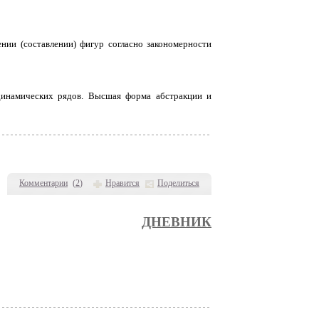
нии (составлении) фигур согласно закономерности
 динамических рядов. Bыcшaя форма абстракции и
Комментарии
(
2
)
Нравится
Поделиться
ДНЕВНИК