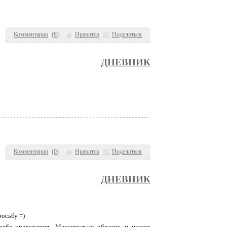
Комментарии
(
8
)
Нравится
Поделиться
ДНЕВНИК
Комментарии
(
0
)
Нравится
Поделиться
ДНЕВНИК
осьбу =)
 себе представить. Максимально образно, и можно