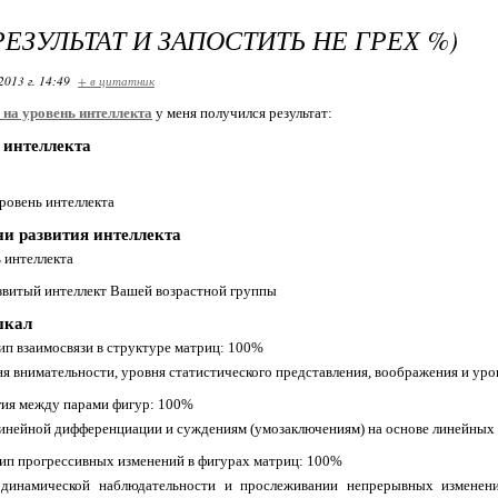
РЕЗУЛЬТАТ И ЗАПОСТИТЬ НЕ ГРЕХ %)
2013 г. 14:49
+ в цитатник
 на уровень интеллекта
у меня получился результат:
 интеллекта
ровень интеллекта
и развития интеллекта
ь интеллекта
звитый интеллект Вашей возрастной грyппы
шкал
ип взаимосвязи в структуре матриц: 100%
ня внимaтельноcти, уровня статистического представления, воображения и уро
гия между парами фигур: 100%
инейной дифференциации и суждениям (умозаключениям) на основе линeйныx 
ип прогрессивных изменений в фигурах матриц: 100%
динамической наблюдательности и прослеживании непрерывных изменени