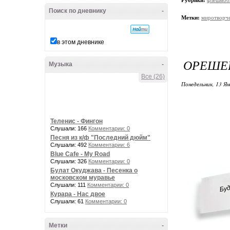
Рубрики:
флешмобы
Поиск по дневнику
-
Метки:
миротворч
в этом дневнике
ОРЕШЕ
Музыка
-
Все (26)
Понедельник, 13 Ян
Теленис - Фингон
Слушали: 166
Комментарии: 0
Песня из к/ф "Последний дюйм"
Слушали: 492
Комментарии: 6
Blue Cafe - My Road
Слушали: 326
Комментарии: 0
Булат Окуджава - Песенка о
московском муравье
Слушали: 111
Комментарии: 0
Курара - Нас двое
Слушали: 61
Комментарии: 0
Метки
-