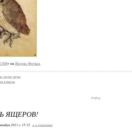
 1508
» на
Яндекс.Фотках
, тесты, игры
ое в массы
Ь ЯЩЕРОВ!
нтября 2013 г. 15:12
+ в цитатник