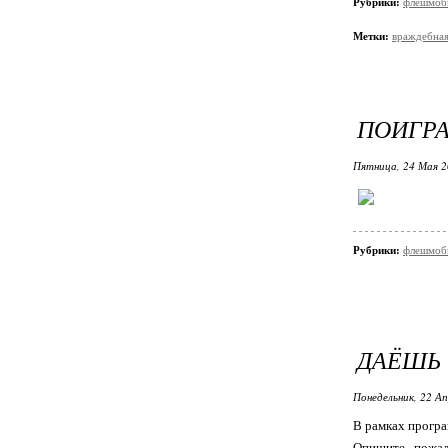
Рубрики:
флешмобы
Метки:
враждебна
ПОИГР
Пятница, 24 Мая 2
Рубрики:
флешмобы
ДАЁШЬ
Понедельник, 22 Ап
В рамках програ
Опишите, пожал