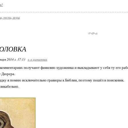
к!
, тесты, игры
ГОЛОВКА
варя 2014 г. 17:13
+ в цитатник
комментариях получают фамилию художника и выкладывают у себя ту его рабо
е Дюрера.
дку я помню исключительно гравюры к Библии, поэтому пошёл в поисковик.
ликабельно.