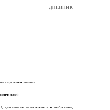
ДНЕВНИК
вня визуального различия
взаимосвязей
й, динамическая внимательность и воображение,