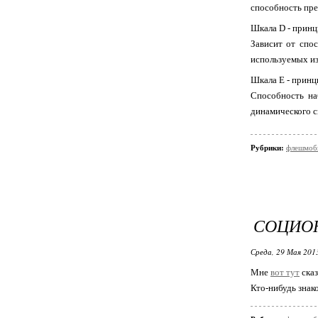
способность пре
Шкала D - прин
Зависит от спо
используемых и
Шкала E - принц
Способность на
динамического с
Рубрики:
флешмобы
СОЦИОН
Среда, 29 Мая 2013
Мне
вот тут
сказ
Кто-нибудь знак