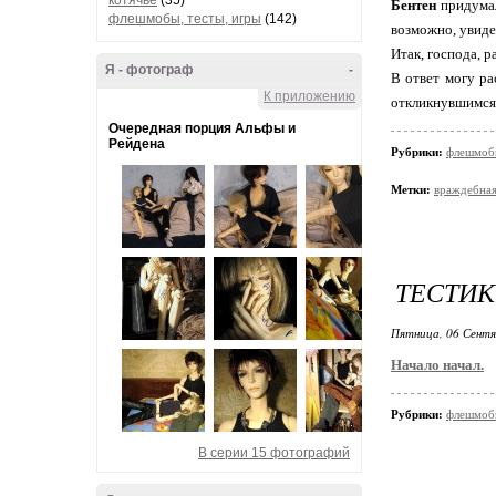
котячье
(35)
Бентен
придумал
флешмобы, тесты, игры
(142)
возможно, увиде
Итак, господа, 
Я - фотограф
-
В ответ могу ра
К приложению
откликнувшимся
Очередная порция Альфы и
Рейдена
Рубрики:
флешмобы
Метки:
враждебна
ТЕСТИК
Пятница, 06 Сентя
Начало начал.
Рубрики:
флешмобы
В серии 15 фотографий