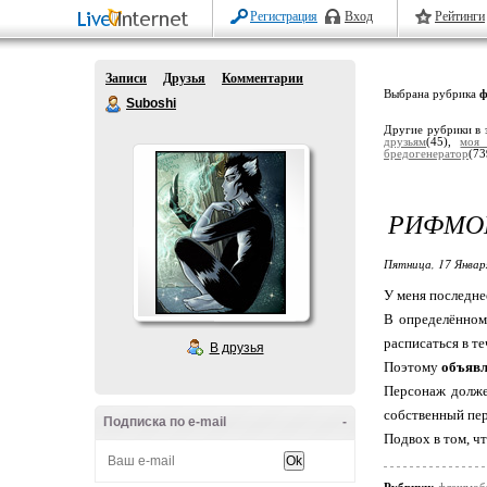
Регистрация
Вход
Рейтинги
Записи
Друзья
Комментарии
Выбрана рубрика
ф
Suboshi
Другие рубрики в 
друзьям
(45),
моя 
бредогенератор
(73
РИФМО
Пятница, 17 Январ
У меня последнее
В определённом 
расписаться в т
В друзья
Поэтому
объяв
Персонаж долже
собственный пер
Подписка по e-mail
-
Подвох в том, чт