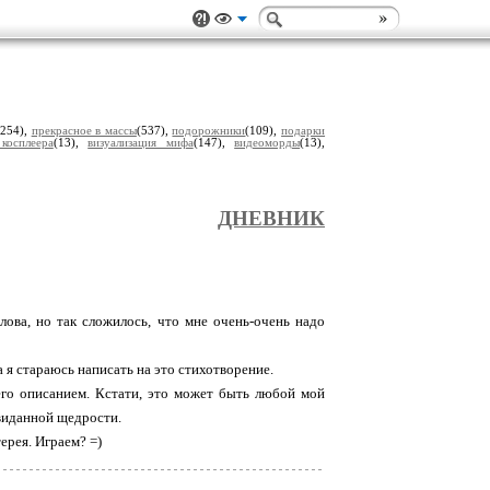
(254),
прекрасное в массы
(537),
подорожники
(109),
подарки
косплеера
(13),
визуализация мифа
(147),
видеоморды
(13),
ДНЕВНИК
лова, но так сложилось, что мне очень-очень надо
 я стараюсь написать на это стихотворение.
его описанием. Кстати, это может быть любой мой
виданной щедрости.
ерея. Играем? =)