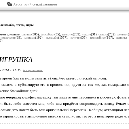
Авось
из (+ сутки) дневников
лешмобы, тесты, игры
.
этом дневнике:
цитаты
(385),
флэшбэки
(35),
тя-но-ю
(209),
текста
(31),
стихня
(732),
реквест
прелесссть
(89),
миндон
(192),
лытдыбр
(1557),
котячье
(35),
косплейное
(187),
копилка 
9)
ИГРУШКА
я 2014 г. 11:35
+ в цитатник
 время (как вы могли заметить) какой-то категорический неписец.
смысле я сублимирую его в проволочки, крутя их так же, как складываю с
ечение ближайших дней.
ляю очередную рифмоигрушку
: вы пишете мне персонажа и ключевую фразу, а
н быть либо известен мне, либо вам придётся сопровождать заявку ёмким 
сонаж, это может быть ваш оригинальный персонаж - в общем, аттракцион не
о гарантировать выполнение заявок я не могу, так что это в некотором роде лот