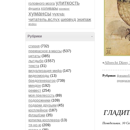
улиткость
головного мозга
холивары
фушига
хонконг
хумансы
чукча-
читатель.вслух
шервуд
экипаж
яndex
Рубрики
-
стихня
(732)
прекрасное в массы
(537)
цитаты
(385)
лытдыбр
(1557)
«
Albrecht Dürer,
текста
(31)
визуализация мифа
(147)
видеоморды
(13)
Рубрики:
флешмобы
бредогенератор
(739)
прекрасн
миндон
(192)
реквест
(254)
моя прелесссть
(89)
подорожники
(109)
подарки друзьям
(45)
ГЛАДИТ
косплейное
(187)
флэшбэки
(35)
копилка косплеера
(13)
Понедельник, 30 Се
тя-но-ю
(209)