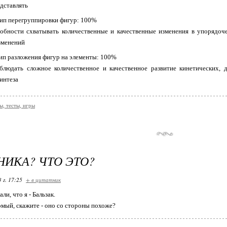
дставлять
цип перегруппировки фигур: 100%
собности схватывать количественные и качественные изменения в упорядоче
зменений
ип разложения фигур на элeмeнты: 100%
блюдать сложное количественное и качественное развитие кинeтическиx,
интеза
, тесты, игры
ИКА? ЧТО ЭТО?
 г. 17:25
+ в цитатник
али, что я - Бальзак.
омый, скажите - оно со стороны похоже?