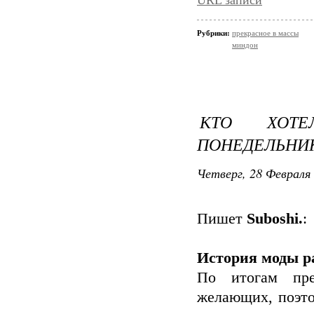
URL записи
Рубрики:
прекрасное в массы
миндон
КТО ХОТ
ПОНЕДЕЛЬНИК
Четверг, 28 Февраля 
Пишет
Suboshi.
:
История моды ра
По итогам пре
желающих, поэто