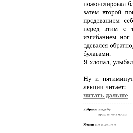
пожонглировал б
затем второй по
продеванием себ
перед этим с 
изгибанием ног 
одевался обратно
булавами.
Я хлопал, улыбал
Ну и пятиминут
лекции читает:
читать дальше
Рубрики:
лытдыбр
прекрасное в массы
Метки:
сно-видение