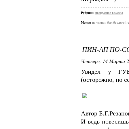
Рубрики:
прекрасное в массы
Метки:
но тилион был бродягой
ПИН-АП ПО-С
Четверг, 14 Марта 2
Увидел у ГУВ
(осторожно, по с
Автор Б.Г.Резанов
И ведь повесишь