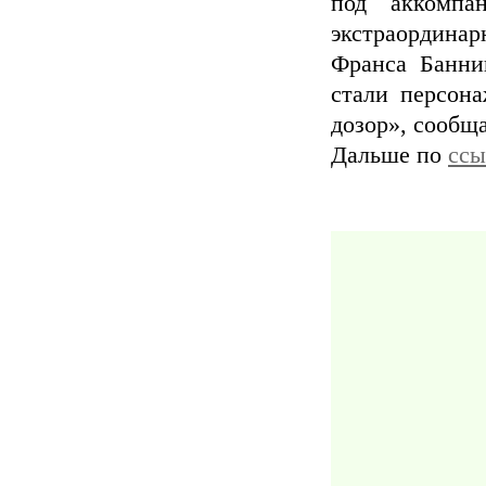
под аккомпа
экстраординар
Франса Банни
стали персон
дозор», сообща
Дальше по
ссы