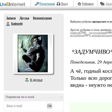
Регистрация
Вход
Рейтинги
Авос
Записи
Друзья
Комментарии
Выбрана рубрика
прекрасное в 
Suboshi
Другие рубрики в этом дневнике
реквест
(254),
подорожники
(10
косплейное
(187),
копилка косплее
*ЗАДУМЧИВО
Понедельник, 29 Апре
А чё, годный кос
Только всю доро
В друзья
видна - неужто н
Подписка по e-mail
-