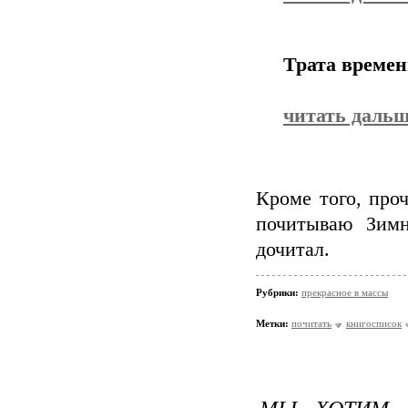
Трата времен
читать даль
Кроме того, про
почитываю Зимн
дочитал.
Рубрики:
прекрасное в массы
Метки:
почитать
книгосписок
МЫ ХОТИМ,