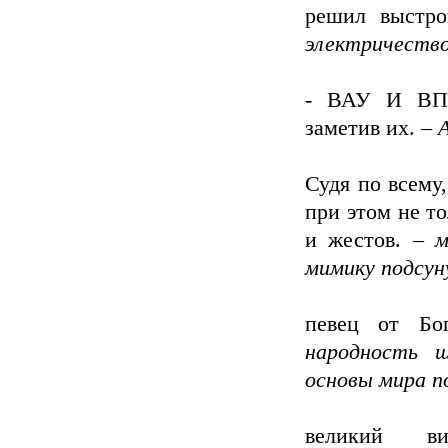
решил выстр
электричество
- ВАУ И ВП
заметив их. –
Судя по всему,
при этом не то
и жестов. –
м
мимику подсун
певец от Б
народность ш
основы мира п
великий в