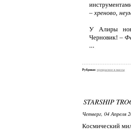
инструментами
–
хреново, неум
У Алиры нов
Черновик! –
Фа
...
Рубрики:
прекрасное в массы
STARSHIP TRO
Четверг, 04 Апреля 2
Космический мил