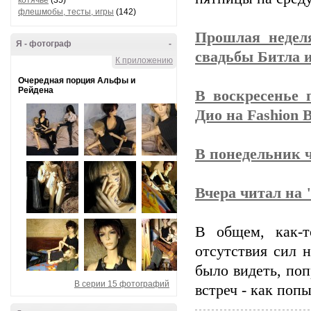
котячье
(35)
флешмобы, тесты, игры
(142)
Прошлая недел
Я - фотограф
-
свадьбы Битла 
К приложению
Очередная порция Альфы и
Рейдена
В воскресенье 
Дио на Fashion B
В понедельник 
Вчера читал на 
В общем, как-т
отсутствия сил 
было видеть, поп
В серии 15 фотографий
встреч - как поп