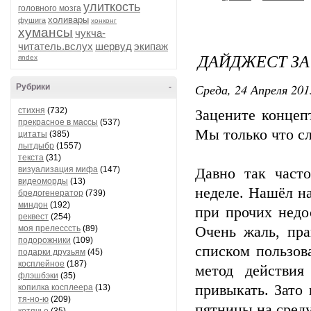
улиткость
головного мозга
холивары
фушига
хонконг
хумансы
чукча-
читатель.вслух
шервуд
экипаж
ДАЙДЖЕСТ З
яndex
Среда, 24 Апреля 201
Рубрики
-
стихня
(732)
Зацените концепт
прекрасное в массы
(537)
Мы только что с
цитаты
(385)
лытдыбр
(1557)
текста
(31)
визуализация мифа
(147)
Давно так част
видеоморды
(13)
неделе. Нашёл н
бредогенератор
(739)
миндон
(192)
при прочих недо
реквест
(254)
моя прелесссть
(89)
Очень жаль, пра
подорожники
(109)
списком пользов
подарки друзьям
(45)
косплейное
(187)
метод действия
флэшбэки
(35)
привыкать. Зато
копилка косплеера
(13)
тя-но-ю
(209)
пятницы на среду