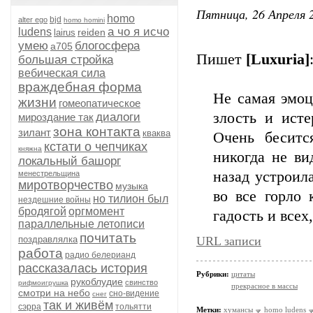
Пятница, 26 Апреля 2
homo
bjd
alter ego
homo homini
а чо я исчо
ludens
reiden
lairus
умею
блогосфера
а705
Пишет
[Luxuria]
большая стройка
вебическая сила
враждебная форма
Не самая эмоц
жизни
гомеопатическое
злость и исте
диалоги
мироздание так
зона контакта
зилант
кваква
Очень беситс
кстати о чепчиках
княжна
никогда не ви
локальный башорг
назад устроил
менестрельщина
миротворчество
музыка
во все горло 
но тилион был
нездешние войны
бродягой
оргмомент
гадость и всех
параллельные летописи
почитать
поздравлялка
URL записи
работа
радио белерианд
рассказалась история
Рубрики:
цитаты
рукоблудие
свинство
рифмоигрушка
прекрасное в массы
смотри на небо
сно-видение
снег
так и живём
сэрра
тольятти
Метки:
хумансы
homo ludens