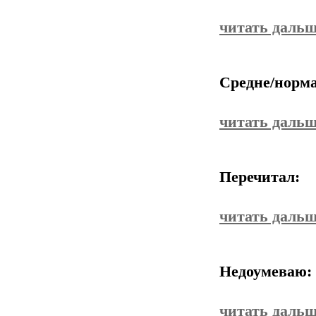
читать даль
Средне/норма
читать даль
Перечитал:
читать даль
Недоумеваю:
читать даль