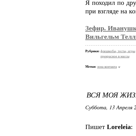
Я походил по др
при взгляде на к
Зефир. Иванушк
Вильгельм Телль
Рубрики:
флешмобы, тесты, игры
прекрасное в массы
Метки:
зона контакта
ВСЯ МОЯ ЖИЗ
Суббота, 13 Апреля 2
Пишет
Loreleia
: