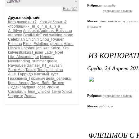
Друзья
-
Рубрики:
лытдыбр
Все (51)
прекрасное в массы
Друзья оффлайн
Метки:
зона контакта
чукча-ч
Кого давно нет?
Кого добавить?
-пропащий-
_m_o_r_g_a_n_a_
музыка
A_Silver
Amiboshi
Andreas_Ruisseau
arabena
BeatNjuicE
cat-walking-alone
Celebrian
Chichiri
Chou_Ryuuen
Echidna
Ekete
Estellene
gitzerai
Hikou
Hisoka
Hotohori
jeff_kari
Katze_Xks
ИЗ КОРПОРА
kulverstukkas
l_juser
Lady_Noel
Lita_Alexander
lur
Nemuro
Neverending_summer
quelle
RaynaLee
Samael_KT_Hayashi
Среда, 24 Апреля 201
SurreMus
Tasuki
Tern
zaichatina
Аше_Гарридо
внятный_куст
Гражданка_Горыныч
дева_селёдка
Крис_Аивер
Леди_Лайя
Литвен
Людвиг
Мудрая_сова
Рибике
Сильфиль
Твоя_улыбка
Тэнко
Ульса
Черрити
Элана
Рубрики:
прекрасное в массы
Метки:
работа
ФЛЕШМОБ С К