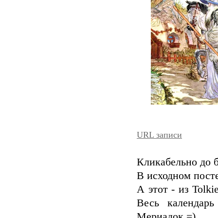
URL записи
Кликабельно до 
В исходном посте
А этот - из Tolki
Весь календар
Мериадок =)