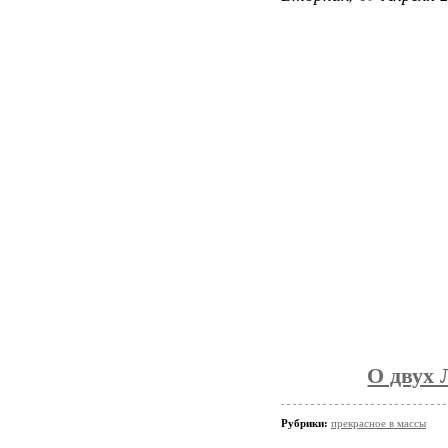
О двух 
Рубрики:
прекрасное в массы