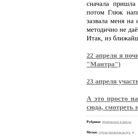
сначала пришла
потом Глюк напи
зазвала меня на
методично не даё
Итак, из ближай
22 апреля я по
"Мантра")
23 апреля учас
А это просто на
сюда, смотреть
Рубрики:
прекрасное в массы
Метки:
чукча-читатель.вслух